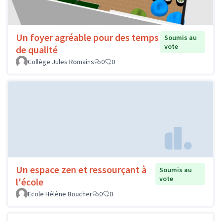
Un foyer agréable pour des temps
Soumis au
vote
de qualité
Collège Jules Romains
0
0
Un espace zen et ressourçant à
Soumis au
vote
l'école
Ecole Hélène Boucher
0
0