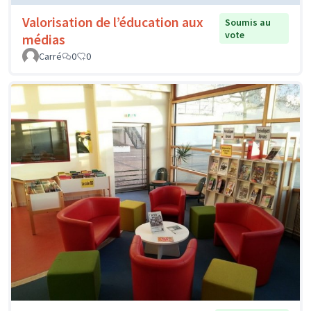
Valorisation de l’éducation aux
Soumis au
vote
médias
Carré
0
0