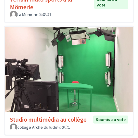
vote
Mômerie
La Mômerie
0
1
Studio multimédia au collège
Soumis au vote
college Arche du lude
0
1