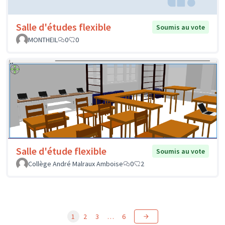
Salle d'études flexible
Soumis au vote
MONTHEIL
0
0
Salle d'étude flexible
Soumis au vote
Collège André Malraux Amboise
0
2
1
2
3
…
6