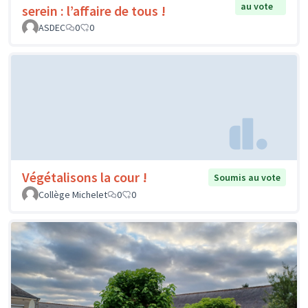
au vote
serein : l’affaire de tous !
ASDEC
0
0
Végétalisons la cour !
Soumis au vote
Collège Michelet
0
0