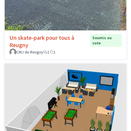
Un skate-park pour tous à
Soumis au
vote
Reugny
CMJ de Reugny
1
1