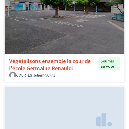
Végétalisons ensemble la cour de
Soumis
au vote
l'école Germaine Renauld!
COURTES Julien
0
1