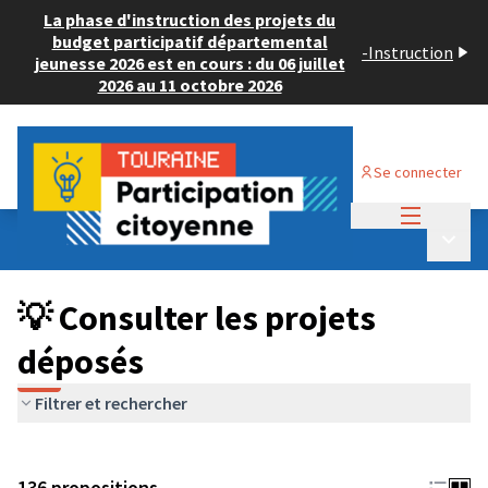
La phase d'instruction des projets du
budget participatif départemental
-
Instruction
jeunesse 2026 est en cours : du 06 juillet
2026 au 11 octobre 2026
Se connecter
Menu princi
Budget Participatif JEUNESSE 2024
/
Menu p
💡 Consulter les projets déposés
💡 Consulter les projets
déposés
Filtrer et rechercher
136 propositions