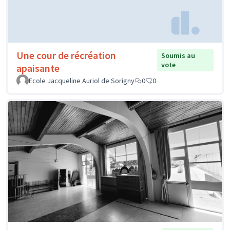
Une cour de récréation
Soumis au
vote
apaisante
Ecole Jacqueline Auriol de Sorigny
0
0