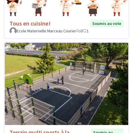
Tous en cuisine!
Soumis au vote
Ecole Maternelle Marceau Courier
0
1
Terrain multi sports à la
Soumis au