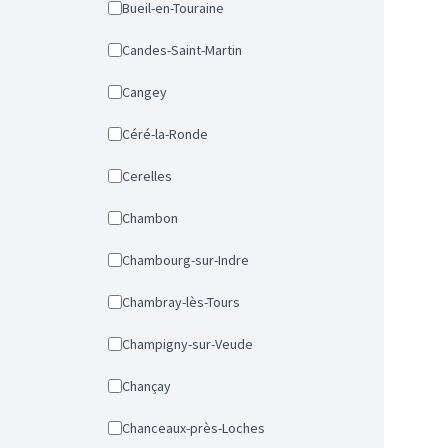
Bueil-en-Touraine
Candes-Saint-Martin
Cangey
Céré-la-Ronde
Cerelles
Chambon
Chambourg-sur-Indre
Chambray-lès-Tours
Champigny-sur-Veude
Chançay
Chanceaux-près-Loches