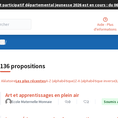
 participatif départemental jeunesse 2026 est en cours : du 06 
Aide - Plus
d'informations
Menu utilisateur
/
136 propositions
Aléatoire
Les plus récentes
A-Z (alphabétique)
Z-A (alphabétique inverse)
Art et apprentissages en plein air
Ecole Maternelle Monnaie
0
2
Soumis 