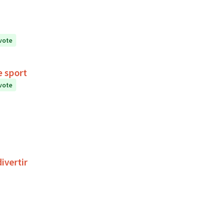
vote
vec le sport
vote
ivertir