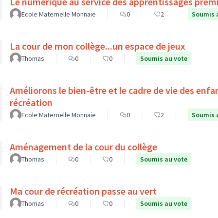
Le numérique au service des apprentissages prem
Ecole Maternelle Monnaie
0
2
Soumis 
La cour de mon collège...un espace de jeux
Thomas
0
0
Soumis au vote
Améliorons le bien-être et le cadre de vie des enf
récréation
Ecole Maternelle Monnaie
0
2
Soumis 
Aménagement de la cour du collège
Thomas
0
0
Soumis au vote
Ma cour de récréation passe au vert
Thomas
0
0
Soumis au vote