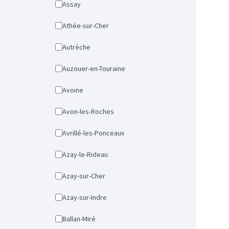
Assay
Athée-sur-Cher
Autrèche
Auzouer-en-Touraine
Avoine
Avon-les-Roches
Avrillé-les-Ponceaux
Azay-le-Rideau
Azay-sur-Cher
Azay-sur-Indre
Ballan-Miré