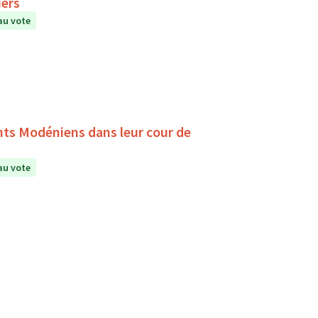
iers
au vote
ants Modéniens dans leur cour de
au vote