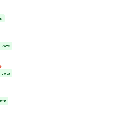
te
 vote
e
 vote
ote