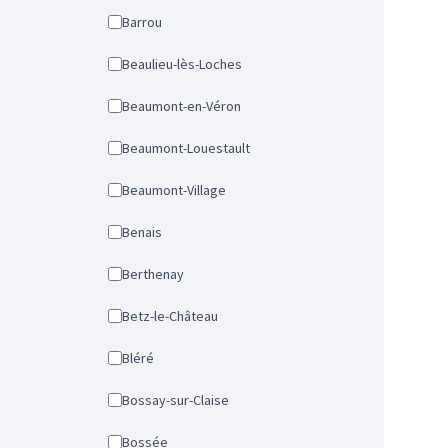
Barrou
Beaulieu-lès-Loches
Beaumont-en-Véron
Beaumont-Louestault
Beaumont-Village
Benais
Berthenay
Betz-le-Château
Bléré
Bossay-sur-Claise
Bossée