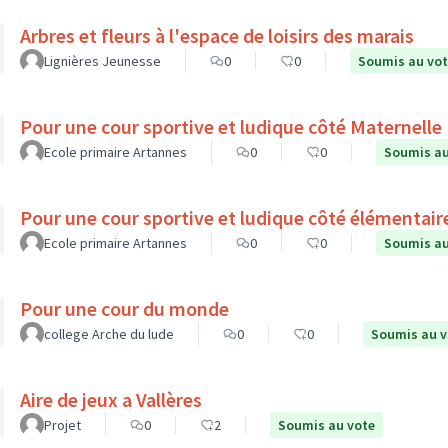
Arbres et fleurs à l'espace de loisirs des marais
Lignières Jeunesse
0
0
Soumis au vo
Pour une cour sportive et ludique côté Maternelle
Ecole primaire Artannes
0
0
Soumis au
Pour une cour sportive et ludique côté élémentair
Ecole primaire Artannes
0
0
Soumis au
Pour une cour du monde
college Arche du lude
0
0
Soumis au v
Aire de jeux a Vallères
Projet
0
2
Soumis au vote