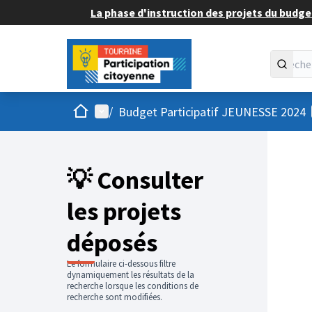
La phase d'instruction des projets du budget
Accueil
Menu principal
/
Budget Participatif JEUNESSE 2024
💡 Consulter
les projets
déposés
Le formulaire ci-dessous filtre
dynamiquement les résultats de la
recherche lorsque les conditions de
recherche sont modifiées.