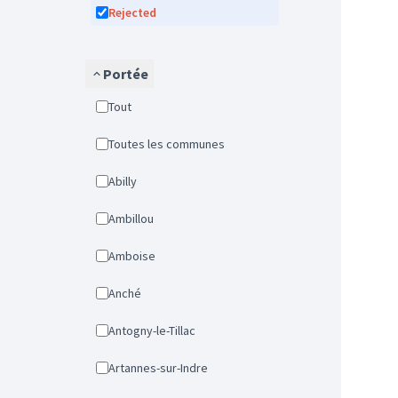
Rejected
Portée
Tout
Toutes les communes
Abilly
Ambillou
Amboise
Anché
Antogny-le-Tillac
Artannes-sur-Indre