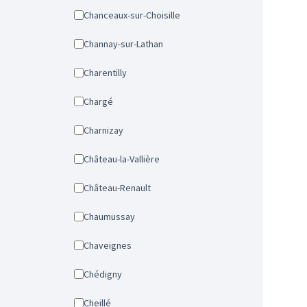
Chanceaux-sur-Choisille
Channay-sur-Lathan
Charentilly
Chargé
Charnizay
Château-la-Vallière
Château-Renault
Chaumussay
Chaveignes
Chédigny
Cheillé