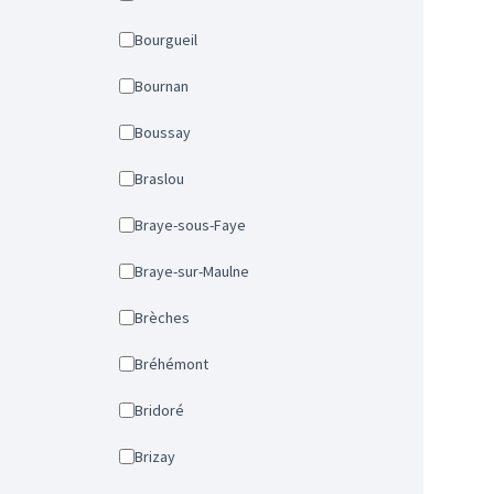
Bourgueil
Bournan
Boussay
Braslou
Braye-sous-Faye
Braye-sur-Maulne
Brèches
Bréhémont
Bridoré
Brizay