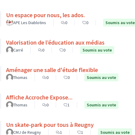
Un espace pour nous, les ados.
APE Les Diablotins
0
0
Soumis au vote
Valorisation de l’éducation aux médias
Carré
0
0
Soumis au vote
Aménager une salle d'étude flexible
Thomas
0
0
Soumis au vote
Affiche Accroche Expose...
Thomas
0
1
Soumis au vote
Un skate-park pour tous à Reugny
CMJ de Reugny
1
1
Soumis au vote