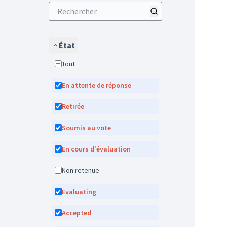
État
Tout
En attente de réponse
Retirée
Soumis au vote
En cours d'évaluation
Non retenue
Evaluating
Accepted