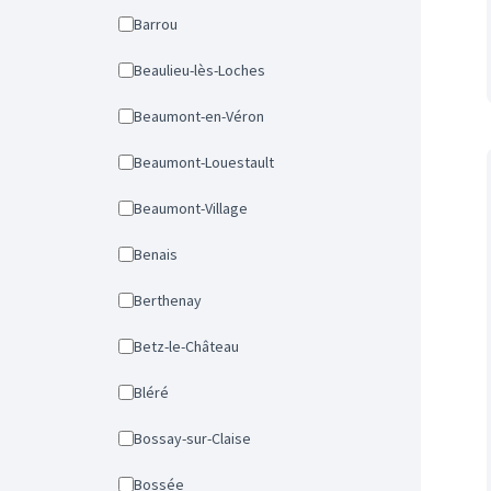
Barrou
Beaulieu-lès-Loches
Beaumont-en-Véron
Beaumont-Louestault
Beaumont-Village
Benais
Berthenay
Betz-le-Château
Bléré
Bossay-sur-Claise
Bossée