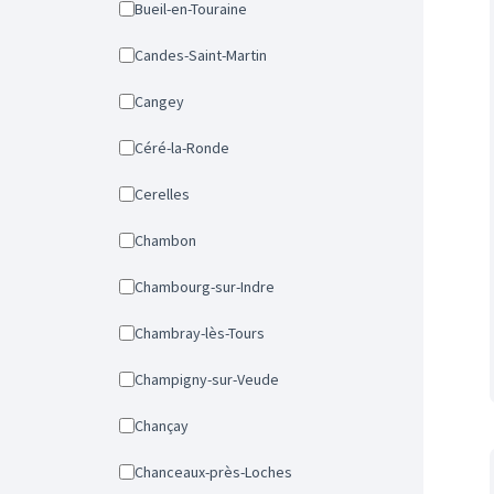
Bueil-en-Touraine
Candes-Saint-Martin
Cangey
Céré-la-Ronde
Cerelles
Chambon
Chambourg-sur-Indre
Chambray-lès-Tours
Champigny-sur-Veude
Chançay
Chanceaux-près-Loches