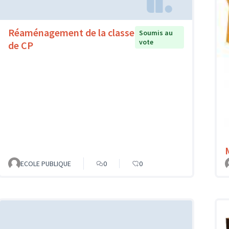
Réaménagement de la classe
Soumis au
vote
de CP
ECOLE PUBLIQUE
0
0