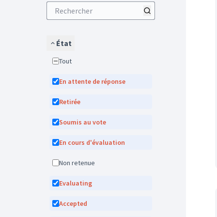
État
Tout
En attente de réponse
Retirée
Soumis au vote
En cours d'évaluation
Non retenue
Evaluating
Accepted