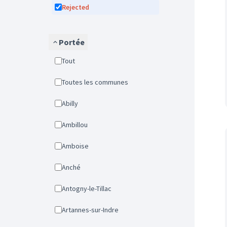
Rejected
Portée
Tout
Toutes les communes
Abilly
Ambillou
Amboise
Anché
Antogny-le-Tillac
Artannes-sur-Indre