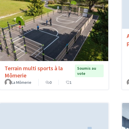
Terrain multi sports à la
Soumis au
vote
Mômerie
La Mômerie
0
1