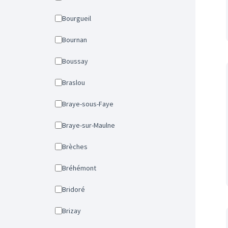
Bourgueil
Bournan
Boussay
Braslou
Braye-sous-Faye
Braye-sur-Maulne
Brèches
Bréhémont
Bridoré
Brizay