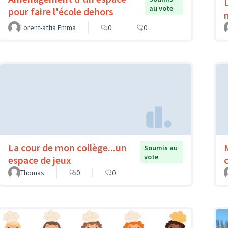
au vote
pour faire l'école dehors
Lorent-attia Emma
0
0
La cour de mon collège...un
Soumis au
vote
espace de jeux
Thomas
0
0