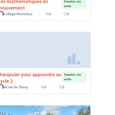
Les mathématiques en
Soumis au
vote
mouvement
Collège Montrésor
0
0
Manipuler pour apprendre au
Soumis au
vote
cycle 2
école de Thizay
0
0