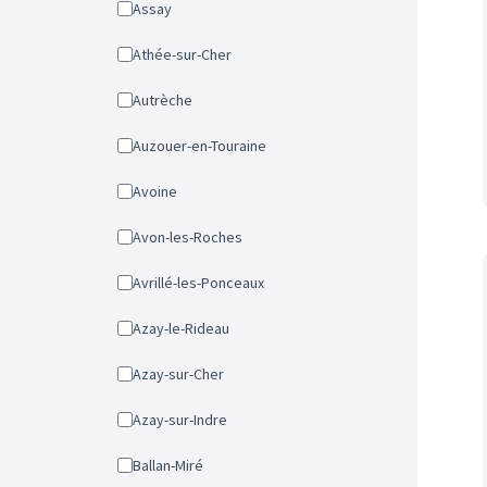
Assay
Athée-sur-Cher
Autrèche
Auzouer-en-Touraine
Avoine
Avon-les-Roches
Avrillé-les-Ponceaux
Azay-le-Rideau
Azay-sur-Cher
Azay-sur-Indre
Ballan-Miré