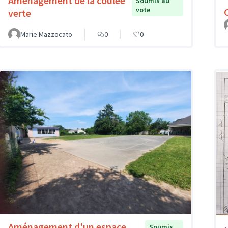
Aménagement de la coulée
Soumis au
vote
verte
Marie Mazzocato
0
0
Aménagement d'un espace
Soumis