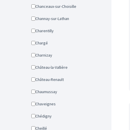
Chanceaux-sur-Choisille
Channay-sur-Lathan
Charentilly
Chargé
Charnizay
Château-la-Vallière
Château-Renault
Chaumussay
Chaveignes
Chédigny
Cheillé