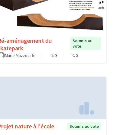
Ré-aménagement du
Soumis au
vote
skatepark
Marie Mazzocato
0
0
Projet nature à l'école
Soumis au vote