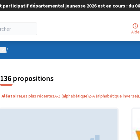
 participatif départemental jeunesse 2026 est en cours : du 06 
Aide
Menu utilisateur
/
136 propositions
Aléatoire
Les plus récentes
A-Z (alphabétique)
Z-A (alphabétique inverse)