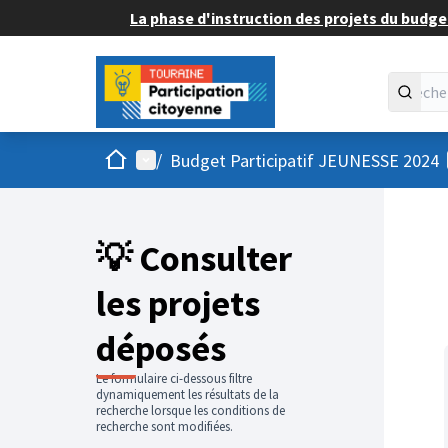
La phase d'instruction des projets du budget
Accueil
Menu principal
/
Budget Participatif JEUNESSE 2024
💡 Consulter
les projets
déposés
Le formulaire ci-dessous filtre
dynamiquement les résultats de la
recherche lorsque les conditions de
recherche sont modifiées.