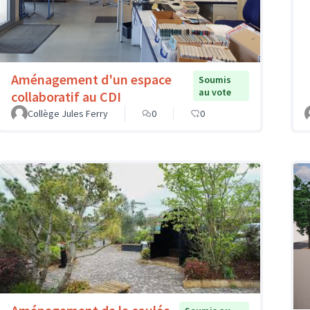
Aménagement d'un espace
Soumis
au vote
collaboratif au CDI
Collège Jules Ferry
0
0