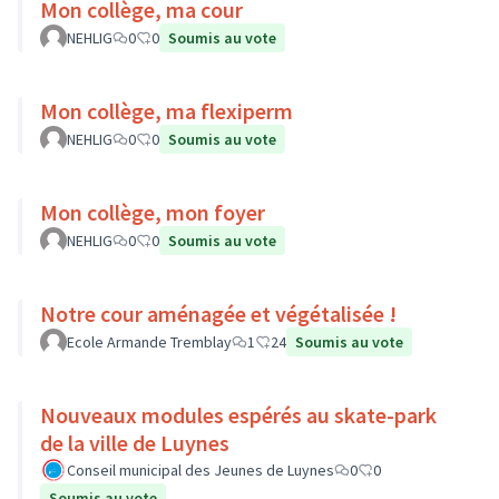
Mon collège, ma cour
NEHLIG
0
0
Soumis au vote
Mon collège, ma flexiperm
NEHLIG
0
0
Soumis au vote
Mon collège, mon foyer
NEHLIG
0
0
Soumis au vote
Notre cour aménagée et végétalisée !
Ecole Armande Tremblay
1
24
Soumis au vote
Nouveaux modules espérés au skate-park
de la ville de Luynes
Conseil municipal des Jeunes de Luynes
0
0
Soumis au vote