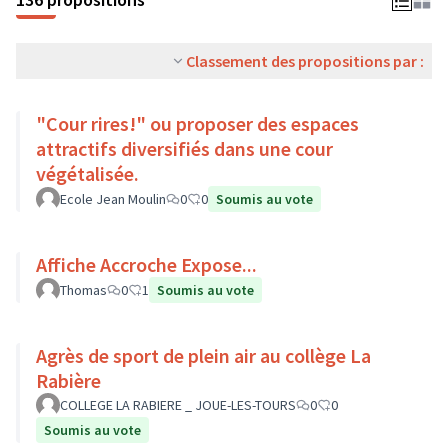
Classement des propositions par :
"Cour rires!" ou proposer des espaces
attractifs diversifiés dans une cour
végétalisée.
Ecole Jean Moulin
0
0
Soumis au vote
Affiche Accroche Expose...
Thomas
0
1
Soumis au vote
Agrès de sport de plein air au collège La
Rabière
COLLEGE LA RABIERE _ JOUE-LES-TOURS
0
0
Soumis au vote