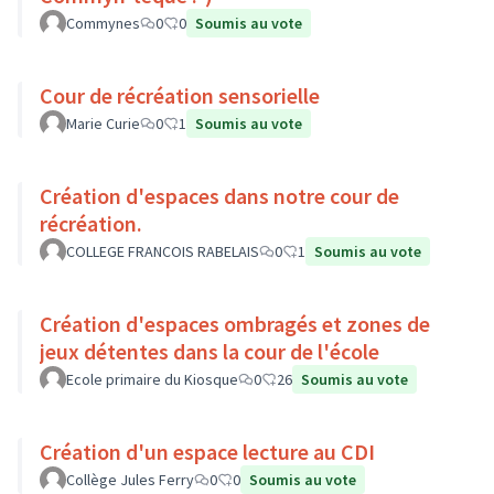
Commynes
0
0
Soumis au vote
Cour de récréation sensorielle
Marie Curie
0
1
Soumis au vote
Création d'espaces dans notre cour de
récréation.
COLLEGE FRANCOIS RABELAIS
0
1
Soumis au vote
Création d'espaces ombragés et zones de
jeux détentes dans la cour de l'école
Ecole primaire du Kiosque
0
26
Soumis au vote
Création d'un espace lecture au CDI
Collège Jules Ferry
0
0
Soumis au vote