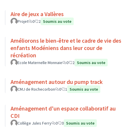
Aire de jeux a Vallères
Projet
0
2
Soumis au vote
Améliorons le bien-être et le cadre de vie des
enfants Modéniens dans leur cour de
récréation
Ecole Maternelle Monnaie
0
2
Soumis au vote
Aménagement autour du pump track
CMJ de Rochecorbon
0
1
Soumis au vote
Aménagement d'un espace collaboratif au
CDI
Collège Jules Ferry
0
0
Soumis au vote