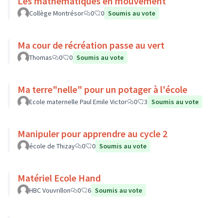
Les mathématiques en mouvement
Collège Montrésor
0
0
Soumis au vote
Ma cour de récréation passe au vert
Thomas
0
0
Soumis au vote
Ma terre"nelle" pour un potager à l'école
Ecole maternelle Paul Emile Victor
0
3
Soumis au vote
Manipuler pour apprendre au cycle 2
école de Thizay
0
0
Soumis au vote
Matériel Ecole Hand
HBC Vouvrillon
0
6
Soumis au vote