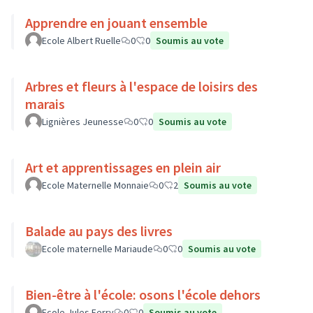
Apprendre en jouant ensemble
Ecole Albert Ruelle
0
0
Soumis au vote
Arbres et fleurs à l'espace de loisirs des
marais
Lignières Jeunesse
0
0
Soumis au vote
Art et apprentissages en plein air
Ecole Maternelle Monnaie
0
2
Soumis au vote
Balade au pays des livres
Ecole maternelle Mariaude
0
0
Soumis au vote
Bien-être à l'école: osons l'école dehors
Ecole Jules Ferry
0
0
Soumis au vote