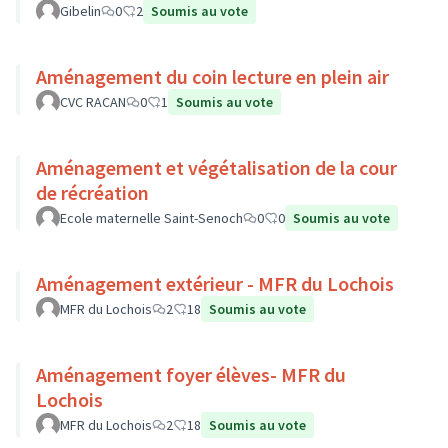
Gibelin
0
2
Soumis au vote
Aménagement du coin lecture en plein air
CVC RACAN
0
1
Soumis au vote
Aménagement et végétalisation de la cour
de récréation
Ecole maternelle Saint-Senoch
0
0
Soumis au vote
Aménagement extérieur - MFR du Lochois
MFR du Lochois
2
18
Soumis au vote
Aménagement foyer élèves- MFR du
Lochois
MFR du Lochois
2
18
Soumis au vote