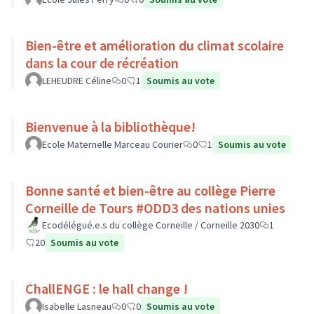
Bien-être et amélioration du climat scolaire
dans la cour de récréation
LEHEUDRE Céline
0
1
Soumis au vote
Bienvenue à la bibliothèque!
Ecole Maternelle Marceau Courier
0
1
Soumis au vote
Bonne santé et bien-être au collège Pierre
Corneille de Tours #ODD3 des nations unies
Ecodélégué.e.s du collège Corneille / Corneille 2030
1
20
Soumis au vote
ChallENGE : le hall change !
Isabelle Lasneau
0
0
Soumis au vote