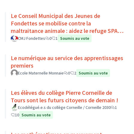
Le Conseil Municipal des Jeunes de
Fondettes se mobilise contre la
maltraitance animale : aidez le refuge SPA
de Luynes !
CMJ Fondettes
0
1
Soumis au vote
Le numérique au service des apprentissages
premiers
Ecole Maternelle Monnaie
0
2
Soumis au vote
Les élèves du collège Pierre Corneille de
Tours sont les futurs citoyens de demain !
Ecodélégué.e.s du collège Corneille / Corneille 2030
1
10
Soumis au vote