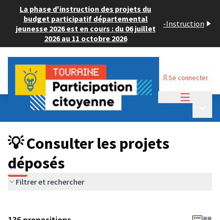
La phase d'instruction des projets du
budget participatif départemental
-
Instruction
jeunesse 2026 est en cours : du 06 juillet
2026 au 11 octobre 2026
Se connecter
Menu princi
Budget Participatif JEUNESSE 2024
/
Menu p
💡 Consulter les projets déposés
💡 Consulter les projets
déposés
Filtrer et rechercher
136 propositions