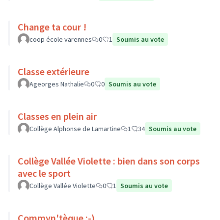
Change ta cour !
coop école varennes
0
1
Soumis au vote
Classe extérieure
Ageorges Nathalie
0
0
Soumis au vote
Classes en plein air
Collège Alphonse de Lamartine
1
34
Soumis au vote
Collège Vallée Violette : bien dans son corps
avec le sport
Collège Vallée Violette
0
1
Soumis au vote
Commyn'tèque :-)