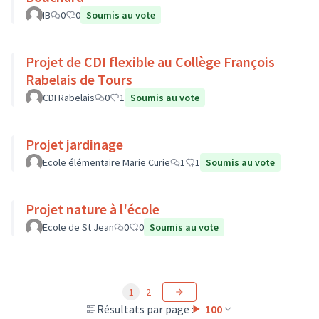
IB
0
0
Soumis au vote
Projet de CDI flexible au Collège François
Rabelais de Tours
CDI Rabelais
0
1
Soumis au vote
Projet jardinage
Ecole élémentaire Marie Curie
1
1
Soumis au vote
Projet nature à l'école
Ecole de St Jean
0
0
Soumis au vote
1
2
Résultats par page :
100