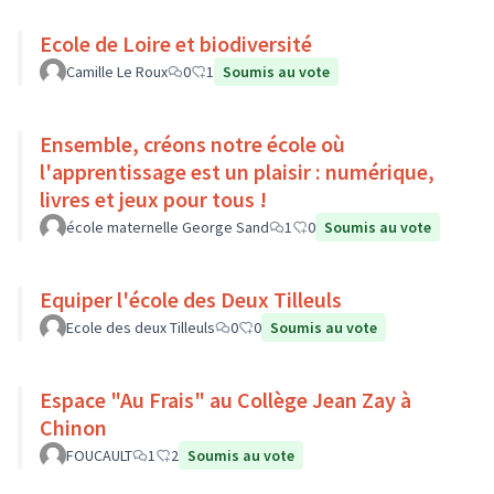
Ecole de Loire et biodiversité
Camille Le Roux
0
1
Soumis au vote
Ensemble, créons notre école où
l'apprentissage est un plaisir : numérique,
livres et jeux pour tous !
école maternelle George Sand
1
0
Soumis au vote
Equiper l'école des Deux Tilleuls
Ecole des deux Tilleuls
0
0
Soumis au vote
Espace "Au Frais" au Collège Jean Zay à
Chinon
FOUCAULT
1
2
Soumis au vote