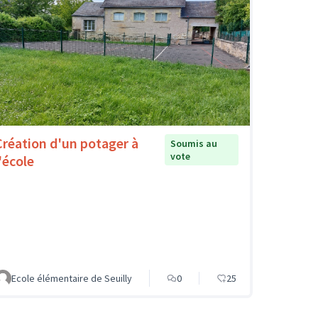
Création d'un potager à
Soumis au
vote
'école
Ecole élémentaire de Seuilly
0
25