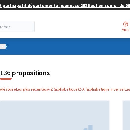
 participatif départemental jeunesse 2026 est en cours : du 06 
Aide
Menu utilisateur
/
136 propositions
Aléatoire
Les plus récentes
A-Z (alphabétique)
Z-A (alphabétique inverse)
Le