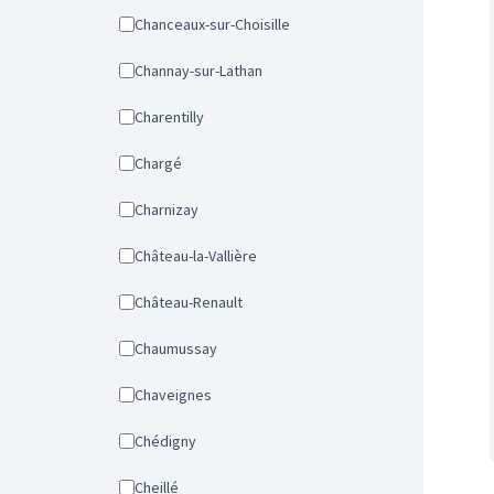
Chanceaux-sur-Choisille
Channay-sur-Lathan
Charentilly
Chargé
Charnizay
Château-la-Vallière
Château-Renault
Chaumussay
Chaveignes
Chédigny
Cheillé