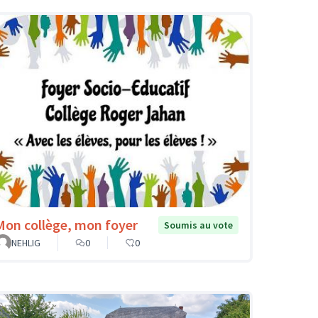
Mon collège, mon foyer
Soumis au vote
NEHLIG
0
0