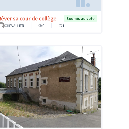
Rêver sa cour de collège
Soumis au vote
CHEVALLIER
0
1