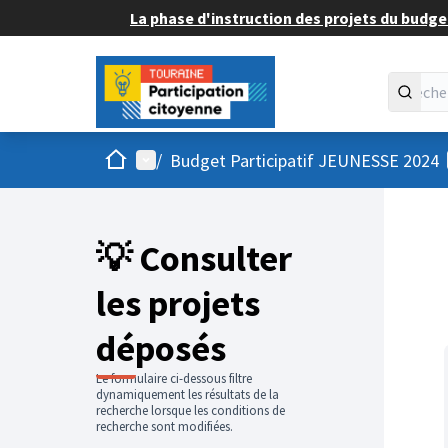
La phase d'instruction des projets du budget
Accueil
Menu principal
/
Budget Participatif JEUNESSE 2024
💡 Consulter
les projets
déposés
Le formulaire ci-dessous filtre
dynamiquement les résultats de la
recherche lorsque les conditions de
recherche sont modifiées.