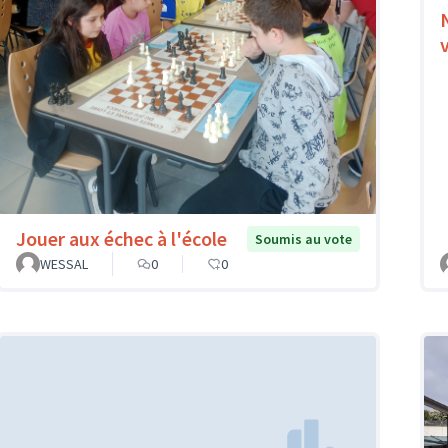
Jouer aux échec à l'école
Soumis au vote
WESSAL
0
0