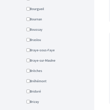
Bourgueil
Bournan
Boussay
Braslou
Braye-sous-Faye
Braye-sur-Maulne
Brèches
Bréhémont
Bridoré
Brizay