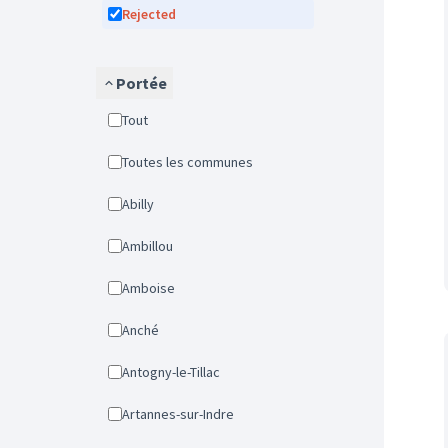
Rejected
Portée
Tout
Toutes les communes
Abilly
Ambillou
Amboise
Anché
Antogny-le-Tillac
Artannes-sur-Indre