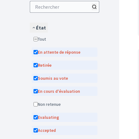
État
Tout
En attente de réponse
Retirée
Soumis au vote
En cours d'évaluation
Non retenue
Evaluating
Accepted