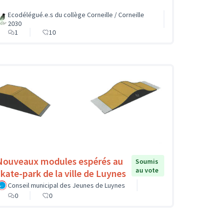
Ecodélégué.e.s du collège Corneille / Corneille
2030
1
10
Nouveaux modules espérés au
Soumis
au vote
skate-park de la ville de Luynes
Conseil municipal des Jeunes de Luynes
0
0