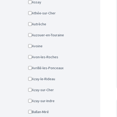
Assay
Athée-sur-Cher
Autrèche
Auzouer-en-Touraine
Avoine
Avon-les-Roches
Avrillé-les-Ponceaux
Azay-le-Rideau
Azay-sur-Cher
Azay-sur-Indre
Ballan-Miré