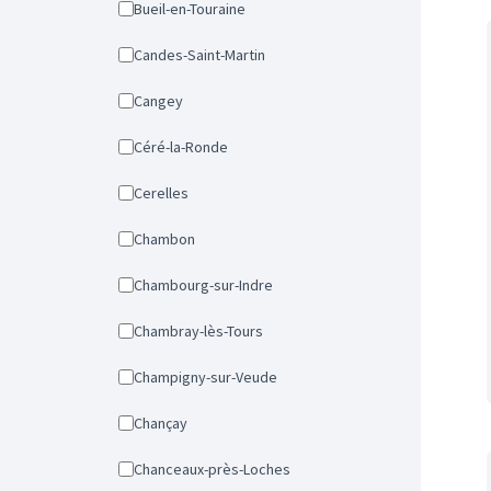
Bueil-en-Touraine
Candes-Saint-Martin
Cangey
Céré-la-Ronde
Cerelles
Chambon
Chambourg-sur-Indre
Chambray-lès-Tours
Champigny-sur-Veude
Chançay
Chanceaux-près-Loches