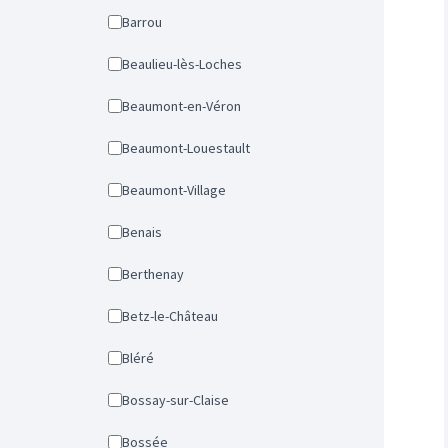
Barrou
Beaulieu-lès-Loches
Beaumont-en-Véron
Beaumont-Louestault
Beaumont-Village
Benais
Berthenay
Betz-le-Château
Bléré
Bossay-sur-Claise
Bossée