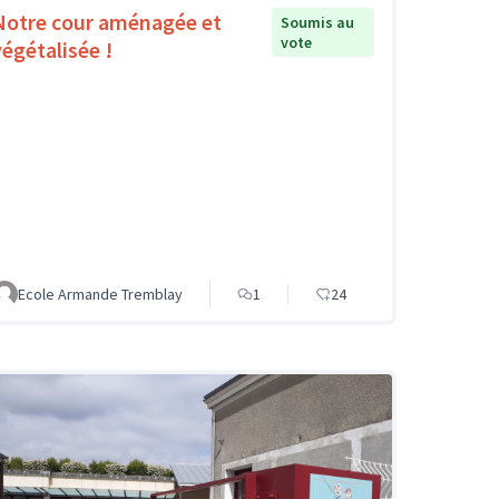
Notre cour aménagée et
Soumis au
vote
végétalisée !
Ecole Armande Tremblay
1
24