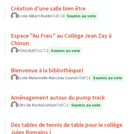
Création d'une salle bien être
Ecole Albert Ruelle
0
0
Soumis au vote
Espace "Au Frais" au Collège Jean Zay à
Chinon
FOUCAULT
1
2
Soumis au vote
Bienvenue à la bibliothèque!
Ecole Maternelle Marceau Courier
0
1
Soumis au vote
Aménagement autour du pump track
CMJ de Rochecorbon
0
1
Soumis au vote
Des tables de tennis de table pour le collège
Jules Romains !