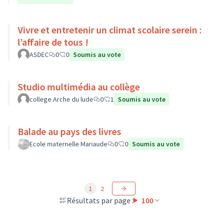
Vivre et entretenir un climat scolaire serein :
l’affaire de tous !
ASDEC
0
0
Soumis au vote
Studio multimédia au collège
college Arche du lude
0
1
Soumis au vote
Balade au pays des livres
Ecole maternelle Mariaude
0
0
Soumis au vote
1
2
Résultats par page :
100