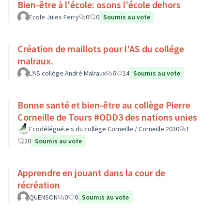
Bien-être à l'école: osons l'école dehors
Ecole Jules Ferry
0
0
Soumis au vote
Création de maillots pour l'AS du collége
malraux.
L'AS collège André Malraux
6
14
Soumis au vote
Bonne santé et bien-être au collège Pierre
Corneille de Tours #ODD3 des nations unies
Ecodélégué.e.s du collège Corneille / Corneille 2030
1
20
Soumis au vote
Apprendre en jouant dans la cour de
récréation
QUENSON
0
0
Soumis au vote