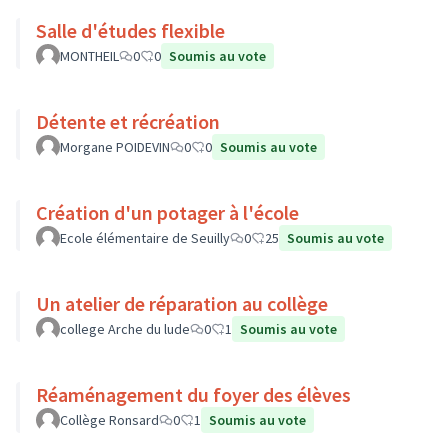
Salle d'études flexible
MONTHEIL
0
0
Soumis au vote
Détente et récréation
Morgane POIDEVIN
0
0
Soumis au vote
Création d'un potager à l'école
Ecole élémentaire de Seuilly
0
25
Soumis au vote
Un atelier de réparation au collège
college Arche du lude
0
1
Soumis au vote
Réaménagement du foyer des élèves
Collège Ronsard
0
1
Soumis au vote