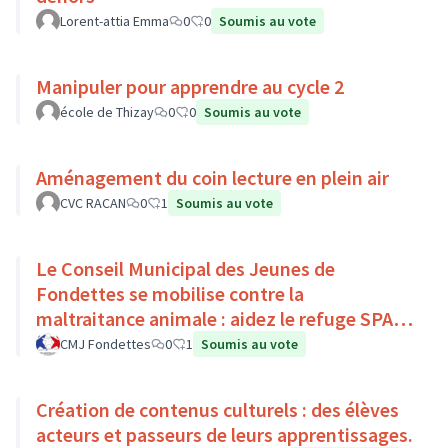
Lorent-attia Emma
0
0
Soumis au vote
Manipuler pour apprendre au cycle 2
école de Thizay
0
0
Soumis au vote
Aménagement du coin lecture en plein air
CVC RACAN
0
1
Soumis au vote
Le Conseil Municipal des Jeunes de
Fondettes se mobilise contre la
maltraitance animale : aidez le refuge SPA
de Luynes !
CMJ Fondettes
0
1
Soumis au vote
Création de contenus culturels : des élèves
acteurs et passeurs de leurs apprentissages.