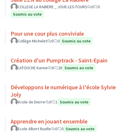
COLLEGE LA RABIERE _ JOUE-LES-TOURS
0
0
Soumis au vote
Pour une cour plus conviviale
Collège Michelet
0
0
Soumis au vote
Création d'un Pumptrack - Saint-Epain
LATOUCHE Karine
6
28
Soumis au vote
Développons le numérique à l'école Sylvie
Joly
école de Dierre
0
1
Soumis au vote
Apprendre en jouant ensemble
Ecole Albert Ruelle
0
0
Soumis au vote