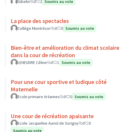
Gibelin
0
2
Soumis au vote
La place des spectacles
Collège Montrésor
0
0
Soumis au vote
Bien-être et amélioration du climat scolaire
dans la cour de récréation
LEHEUDRE Céline
0
1
Soumis au vote
Pour une cour sportive et ludique côté
Maternelle
Ecole primaire Artannes
0
0
Soumis au vote
Une cour de récréation apaisante
Ecole Jacqueline Auriol de Sorigny
0
0
Soumis au vote