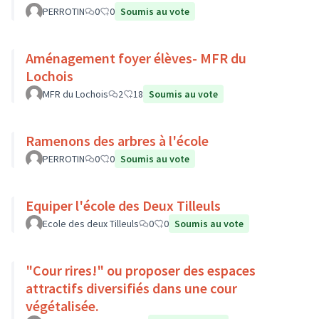
PERROTIN
0
0
Soumis au vote
Aménagement foyer élèves- MFR du
Lochois
MFR du Lochois
2
18
Soumis au vote
Ramenons des arbres à l'école
PERROTIN
0
0
Soumis au vote
Equiper l'école des Deux Tilleuls
Ecole des deux Tilleuls
0
0
Soumis au vote
"Cour rires!" ou proposer des espaces
attractifs diversifiés dans une cour
végétalisée.