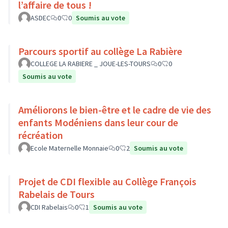
l’affaire de tous !
ASDEC
0
0
Soumis au vote
Parcours sportif au collège La Rabière
COLLEGE LA RABIERE _ JOUE-LES-TOURS
0
0
Soumis au vote
Améliorons le bien-être et le cadre de vie des
enfants Modéniens dans leur cour de
récréation
Ecole Maternelle Monnaie
0
2
Soumis au vote
Projet de CDI flexible au Collège François
Rabelais de Tours
CDI Rabelais
0
1
Soumis au vote