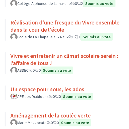
Collège Alphonse de Lamartine
0
2
Soumis au vote
Réalisation d'une fresque du Vivre ensemble
dans la cour de l'école
Ecole de La Chapelle aux Naux
0
1
Soumis au vote
Vivre et entretenir un climat scolaire serein :
l’affaire de tous !
ASDEC
0
0
Soumis au vote
Un espace pour nous, les ados.
APE Les Diablotins
0
0
Soumis au vote
Aménagement de la coulée verte
Marie Mazzocato
0
0
Soumis au vote