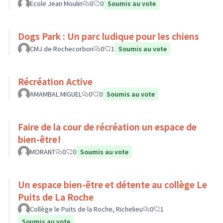
Ecole Jean Moulin
0
0
Soumis au vote
Dogs Park : Un parc ludique pour les chiens
CMJ de Rochecorbon
0
1
Soumis au vote
Récréation Active
AMAMBAL MIGUEL
0
0
Soumis au vote
Faire de la cour de récréation un espace de
bien-être!
MORANT
0
0
Soumis au vote
Un espace bien-être et détente au collège Le
Puits de La Roche
Collège le Puits de la Roche, Richelieu
0
1
Soumis au vote