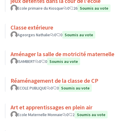
jeux détentes dans la cour de l'école
Ecole primaire du Kiosque
0
26
Soumis au vote
Classe extérieure
Ageorges Nathalie
0
0
Soumis au vote
Aménager la salle de motricité maternelle
ISAMBERT
0
0
Soumis au vote
Réaménagement de la classe de CP
ECOLE PUBLIQUE
0
0
Soumis au vote
Art et apprentissages en plein air
Ecole Maternelle Monnaie
0
2
Soumis au vote