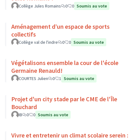
Collège Jules Romains
0
0
Soumis au vote
Aménagement d’un espace de sports
collectifs
Collège val de l'indre
0
0
Soumis au vote
Végétalisons ensemble la cour de l'école
Germaine Renauld!
COURTES Julien
0
1
Soumis au vote
Projet d'un city stade par le CME de l'Île
Bouchard
IB
0
0
Soumis au vote
Vivre et entretenir un climat scolaire serein :