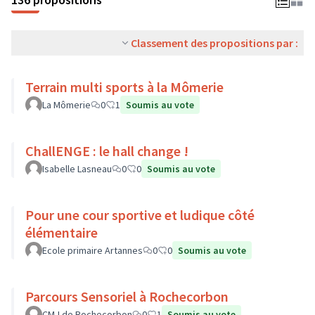
Classement des propositions par :
Terrain multi sports à la Mômerie
La Mômerie
0
1
Soumis au vote
ChallENGE : le hall change !
Isabelle Lasneau
0
0
Soumis au vote
Pour une cour sportive et ludique côté
élémentaire
Ecole primaire Artannes
0
0
Soumis au vote
Parcours Sensoriel à Rochecorbon
CMJ de Rochecorbon
0
1
Soumis au vote