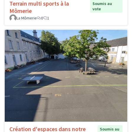
Terrain multi sports à la
Soumis au
vote
Mômerie
La Mômerie
0
1
Création d'espaces dans notre
Soumis au