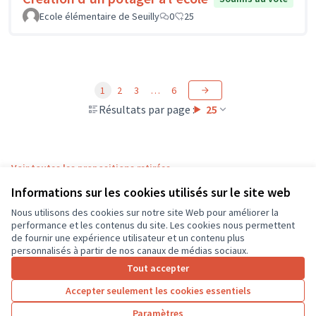
Ecole élémentaire de Seuilly
0
25
1
2
3
…
6
Résultats par page :
25
Voir toutes les propositions retirées
Informations sur les cookies utilisés sur le site web
Nous utilisons des cookies sur notre site Web pour améliorer la
Conditions d'utilisation
performance et les contenus du site. Les cookies nous permettent
Paramètres des cookies
de fournir une expérience utilisateur et un contenu plus
CD37 sur X
CD37 sur Facebook
CD37 sur Instagram
CD37 sur YouTube
personnalisés à partir de nos canaux de médias sociaux.
(Lien externe)
(Lien externe)
(Lien externe)
(Lien externe)
Tout accepter
Accepter seulement les cookies essentiels
Licence Cre
(Lien extern
Paramètres