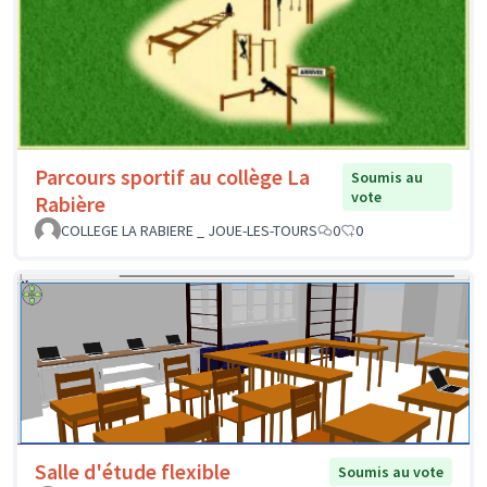
Parcours sportif au collège La
Soumis au
vote
Rabière
COLLEGE LA RABIERE _ JOUE-LES-TOURS
0
0
Salle d'étude flexible
Soumis au vote