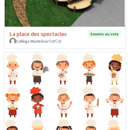
La place des spectacles
Soumis au vote
Collège Montrésor
0
0