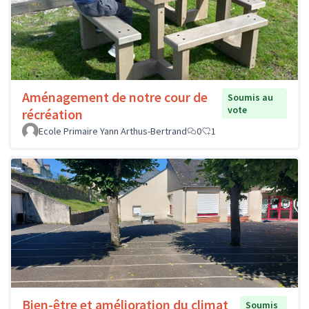
Aménagement de notre cour de
Soumis au
vote
récréation
Ecole Primaire Yann Arthus-Bertrand
0
1
Bien-être et amélioration du climat
Soumis