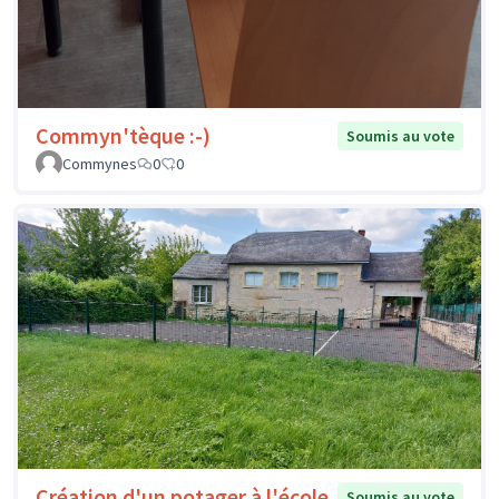
Commyn'tèque :-)
Soumis au vote
Commynes
0
0
Création d'un potager à l'école
Soumis au vote