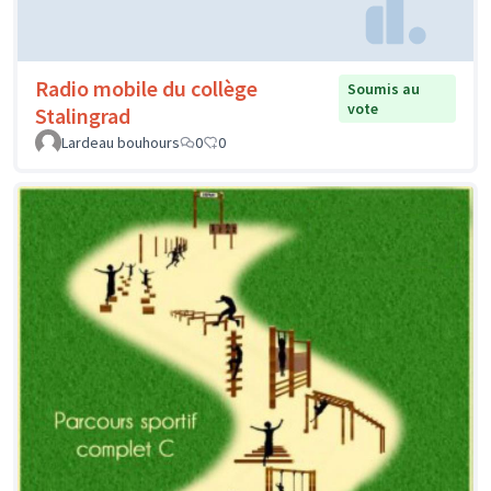
Radio mobile du collège
Soumis au
vote
Stalingrad
Lardeau bouhours
0
0