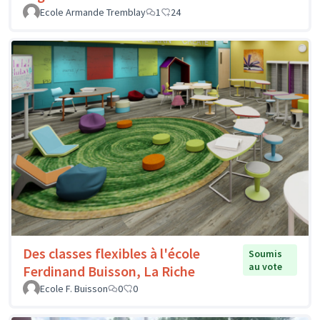
Ecole Armande Tremblay
1
24
Des classes flexibles à l'école
Soumis
au vote
Ferdinand Buisson, La Riche
Ecole F. Buisson
0
0