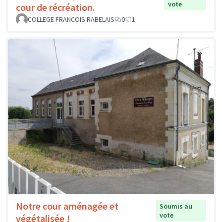
vote
cour de récréation.
COLLEGE FRANCOIS RABELAIS
0
1
Notre cour aménagée et
Soumis au
vote
végétalisée !