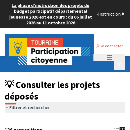
La phase d'instruction des projets du
budget participatif départemental
-
Instruction
jeunesse 2026 est en cours : du 06 juillet
2026 au 11 octobre 2026
Se connecter
Menu princi
Budget Participatif JEUNESSE 2024
/
Menu p
💡 Consulter les projets déposés
💡 Consulter les projets
déposés
Filtrer et rechercher
136 propositions