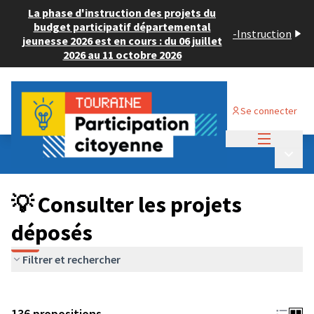
La phase d'instruction des projets du
budget participatif départemental
-
Instruction
jeunesse 2026 est en cours : du 06 juillet
2026 au 11 octobre 2026
Se connecter
Menu princi
Budget Participatif JEUNESSE 2024
/
Menu p
💡 Consulter les projets déposés
💡 Consulter les projets
déposés
Filtrer et rechercher
136 propositions