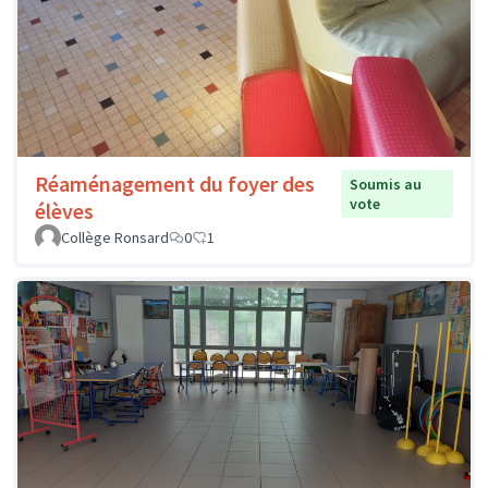
Réaménagement du foyer des
Soumis au
vote
élèves
Collège Ronsard
0
1