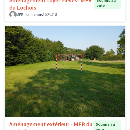
Aménagement foyer élèves- MFR
Soumis au
vote
du Lochois
MFR du Lochois
2
18
Aménagement extérieur - MFR du
Soumis au
vote