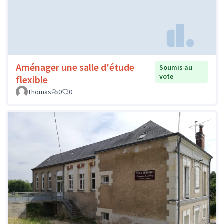
Aménager une salle d'étude
Soumis au
vote
flexible
Thomas
0
0