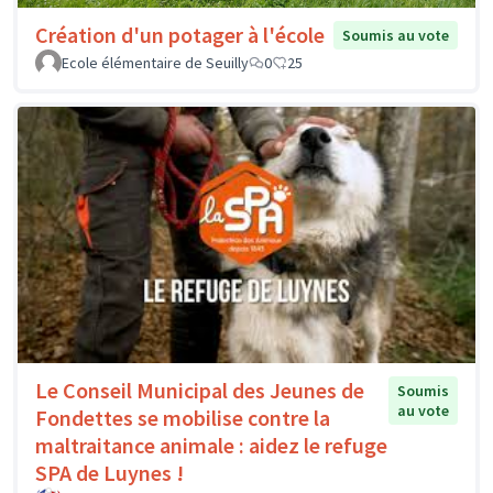
Création d'un potager à l'école
Soumis au vote
Ecole élémentaire de Seuilly
0
25
Le Conseil Municipal des Jeunes de
Soumis
au vote
Fondettes se mobilise contre la
maltraitance animale : aidez le refuge
SPA de Luynes !