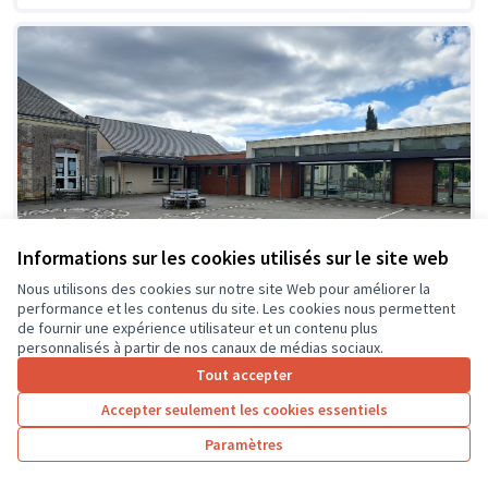
Informations sur les cookies utilisés sur le site web
Nous utilisons des cookies sur notre site Web pour améliorer la
performance et les contenus du site. Les cookies nous permettent
de fournir une expérience utilisateur et un contenu plus
personnalisés à partir de nos canaux de médias sociaux.
Tout accepter
Création d'espaces ombragés et
Soumis
Accepter seulement les cookies essentiels
au vote
zones de jeux détentes dans la cour
de l'école
Paramètres
Ecole primaire du Kiosque
0
26