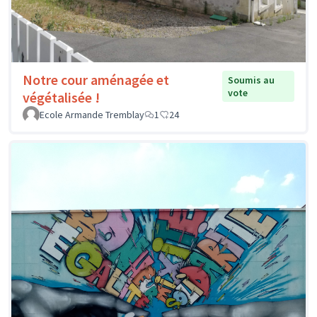
Notre cour aménagée et
Soumis au
vote
végétalisée !
Ecole Armande Tremblay
1
24