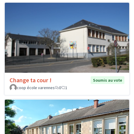
Change ta cour !
Soumis au vote
coop école varennes
0
1