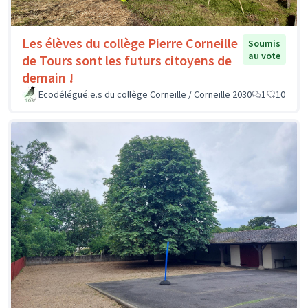
Les élèves du collège Pierre Corneille
Soumis
au vote
de Tours sont les futurs citoyens de
demain !
Ecodélégué.e.s du collège Corneille / Corneille 2030
1
10