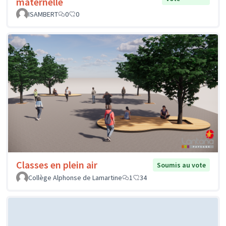
maternelle
ISAMBERT
0
0
Classes en plein air
Soumis au vote
Collège Alphonse de Lamartine
1
34