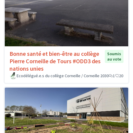
Bonne santé et bien-être au collège
Soumis
au vote
Pierre Corneille de Tours #ODD3 des
nations unies
Ecodélégué.e.s du collège Corneille / Corneille 2030
1
20