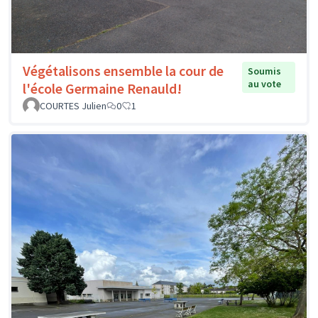
Végétalisons ensemble la cour de
Soumis
au vote
l'école Germaine Renauld!
COURTES Julien
0
1