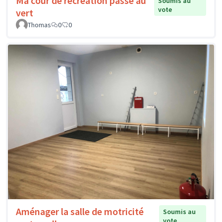
Ma cour de récréation passe au
Soumis au
vote
vert
Thomas
0
0
Aménager la salle de motricité
Soumis au
vote