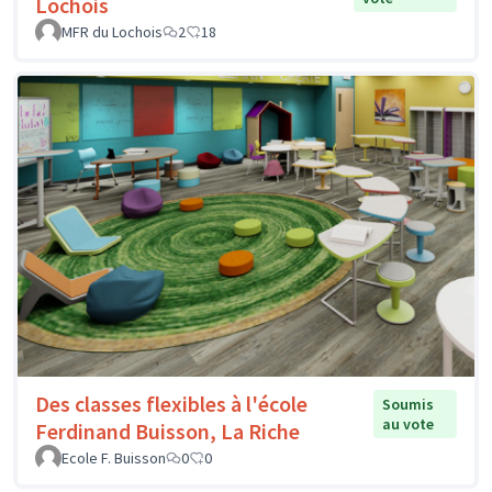
Lochois
MFR du Lochois
2
18
Des classes flexibles à l'école
Soumis
au vote
Ferdinand Buisson, La Riche
Ecole F. Buisson
0
0