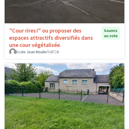
"Cour rires!" ou proposer des
Soumis
au vote
espaces attractifs diversifiés dans
une cour végétalisée.
Ecole Jean Moulin
0
0