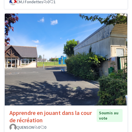
CMJ Fondettes
0
1
Apprendre en jouant dans la cour
Soumis au
vote
de récréation
QUENSON
0
0