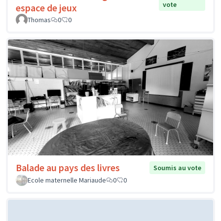
vote
espace de jeux
Thomas
0
0
Balade au pays des livres
Soumis au vote
Ecole maternelle Mariaude
0
0