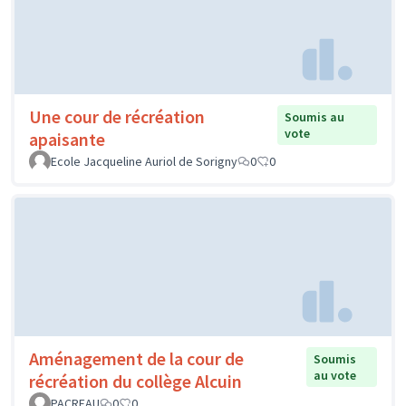
Une cour de récréation
Soumis au
vote
apaisante
Ecole Jacqueline Auriol de Sorigny
0
0
Aménagement de la cour de
Soumis
au vote
récréation du collège Alcuin
PACREAU
0
0