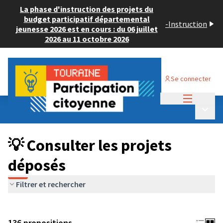
La phase d'instruction des projets du
budget participatif départemental
-
Instruction
jeunesse 2026 est en cours : du 06 juillet
2026 au 11 octobre 2026
Se connecter
Menu princi
Budget Participatif JEUNESSE 2024
/
Menu p
💡 Consulter les projets déposés
💡 Consulter les projets
déposés
Filtrer et rechercher
136 propositions