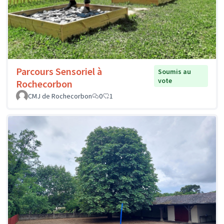
Parcours Sensoriel à
Soumis au
vote
Rochecorbon
CMJ de Rochecorbon
0
1