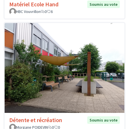
Matériel Ecole Hand
Soumis au vote
HBC Vouvrillon
0
6
Détente et récréation
Soumis au vote
Morgane POIDEVIN
0
0