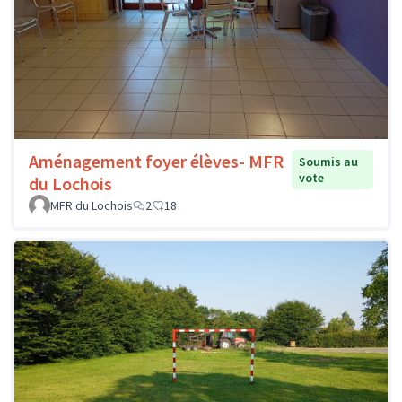
Aménagement foyer élèves- MFR
Soumis au
vote
du Lochois
MFR du Lochois
2
18