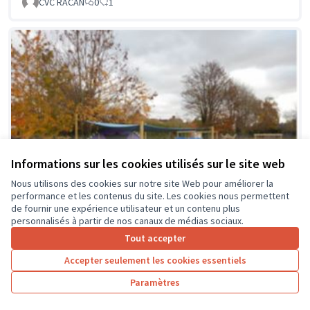
CVC RACAN
0
1
Informations sur les cookies utilisés sur le site web
Nous utilisons des cookies sur notre site Web pour améliorer la
performance et les contenus du site. Les cookies nous permettent
de fournir une expérience utilisateur et un contenu plus
personnalisés à partir de nos canaux de médias sociaux.
Tout accepter
Accepter seulement les cookies essentiels
La classe en dehors des murs
Soumis au vote
Paramètres
Collège Montrésor
0
0