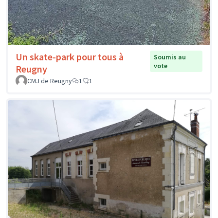
Un skate-park pour tous à
Soumis au
vote
Reugny
CMJ de Reugny
1
1