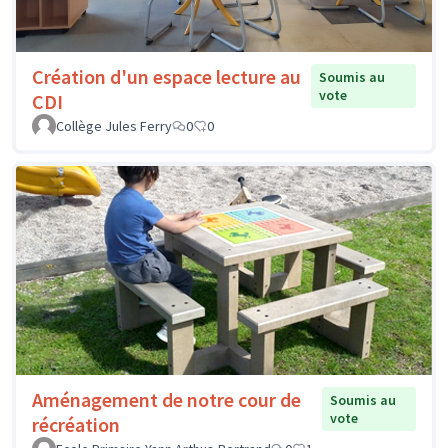
Création d'un espace lecture au
Soumis au
vote
CDI
Collège Jules Ferry
0
0
Aménagement de notre cour de
Soumis au
vote
récréation