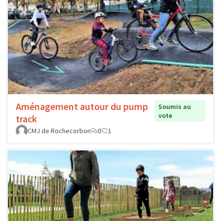
Aménagement autour du pump
Soumis au
vote
track
CMJ de Rochecorbon
0
1