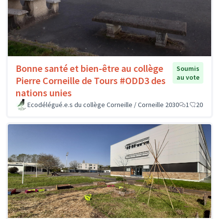
Bonne santé et bien-être au collège
Soumis
au vote
Pierre Corneille de Tours #ODD3 des
nations unies
Ecodélégué.e.s du collège Corneille / Corneille 2030
1
20