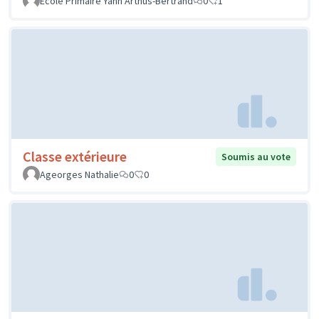
Ecole Primaire Yann Arthus-Bertrand
0
1
Classe extérieure
Soumis au vote
Ageorges Nathalie
0
0