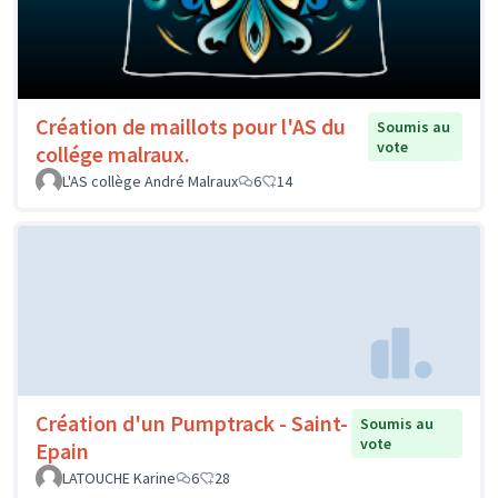
Création de maillots pour l'AS du
Soumis au
vote
collége malraux.
L'AS collège André Malraux
6
14
Création d'un Pumptrack - Saint-
Soumis au
vote
Epain
LATOUCHE Karine
6
28