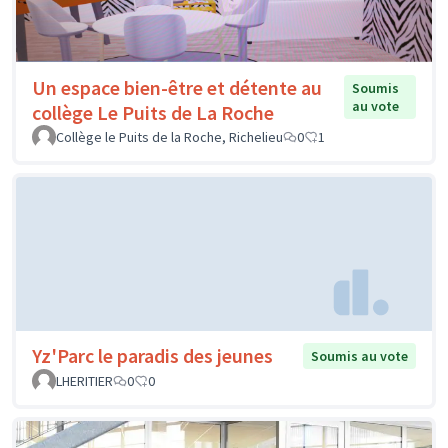
Un espace bien-être et détente au
Soumis
au vote
collège Le Puits de La Roche
Collège le Puits de la Roche, Richelieu
0
1
Yz'Parc le paradis des jeunes
Soumis au vote
LHERITIER
0
0