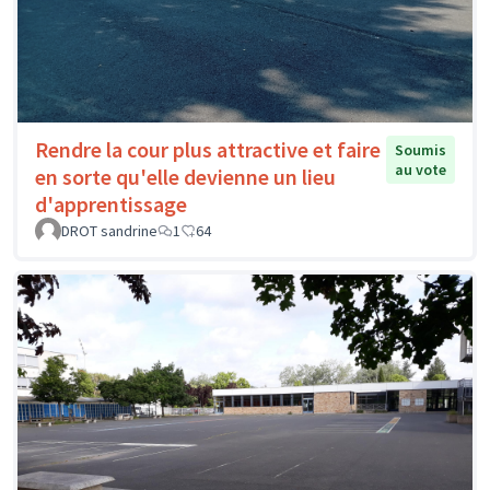
Rendre la cour plus attractive et faire
Soumis
au vote
en sorte qu'elle devienne un lieu
d'apprentissage
DROT sandrine
1
64