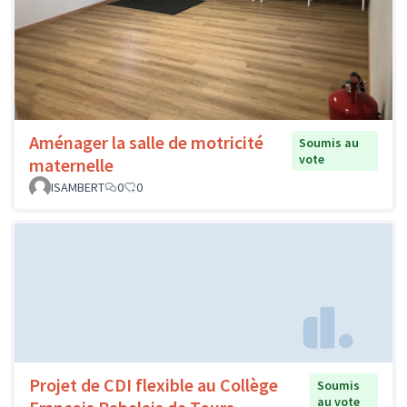
Aménager la salle de motricité
Soumis au
vote
maternelle
ISAMBERT
0
0
Projet de CDI flexible au Collège
Soumis
au vote