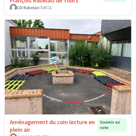
François Rabelais de Tours
CDI Rabelais
0
1
Aménagement du coin lecture en
Soumis au
vote
plein air