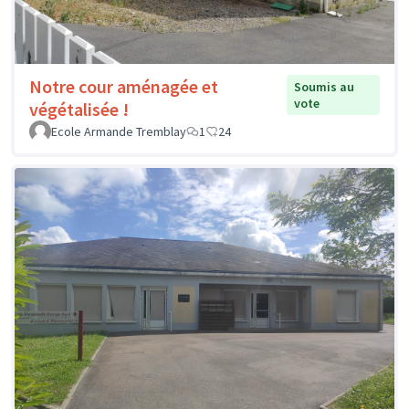
Notre cour aménagée et
Soumis au
vote
végétalisée !
Ecole Armande Tremblay
1
24