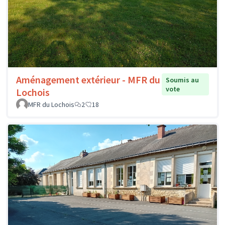
Aménagement extérieur - MFR du
Soumis au
vote
Lochois
MFR du Lochois
2
18