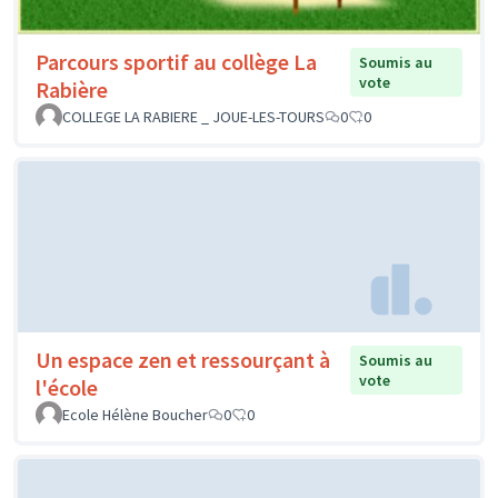
Parcours sportif au collège La
Soumis au
vote
Rabière
COLLEGE LA RABIERE _ JOUE-LES-TOURS
0
0
Un espace zen et ressourçant à
Soumis au
vote
l'école
Ecole Hélène Boucher
0
0