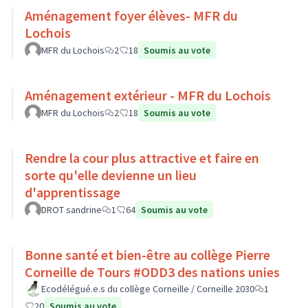
Aménagement foyer élèves- MFR du
Lochois
MFR du Lochois
2
18
Soumis au vote
Aménagement extérieur - MFR du Lochois
MFR du Lochois
2
18
Soumis au vote
Rendre la cour plus attractive et faire en
sorte qu'elle devienne un lieu
d'apprentissage
DROT sandrine
1
64
Soumis au vote
Bonne santé et bien-être au collège Pierre
Corneille de Tours #ODD3 des nations unies
Ecodélégué.e.s du collège Corneille / Corneille 2030
1
20
Soumis au vote