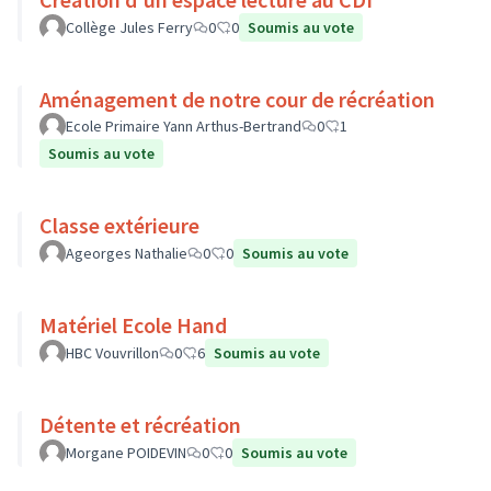
Collège Jules Ferry
0
0
Soumis au vote
Aménagement de notre cour de récréation
Ecole Primaire Yann Arthus-Bertrand
0
1
Soumis au vote
Classe extérieure
Ageorges Nathalie
0
0
Soumis au vote
Matériel Ecole Hand
HBC Vouvrillon
0
6
Soumis au vote
Détente et récréation
Morgane POIDEVIN
0
0
Soumis au vote