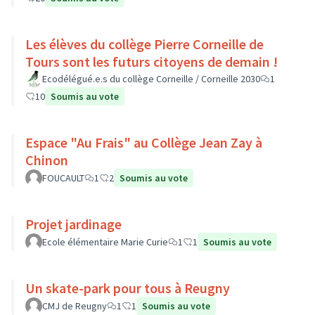
Les élèves du collège Pierre Corneille de
Tours sont les futurs citoyens de demain !
Ecodélégué.e.s du collège Corneille / Corneille 2030
1
10
Soumis au vote
Espace "Au Frais" au Collège Jean Zay à
Chinon
FOUCAULT
1
2
Soumis au vote
Projet jardinage
Ecole élémentaire Marie Curie
1
1
Soumis au vote
Un skate-park pour tous à Reugny
CMJ de Reugny
1
1
Soumis au vote