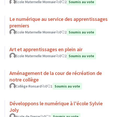
Ecole Maternelle Monnaie
0
2
Soumis au vote
Le numérique au service des apprentissages
premiers
Ecole Maternelle Monnaie
0
2
Soumis au vote
Art et apprentissages en plein air
Ecole Maternelle Monnaie
0
2
Soumis au vote
Aménagement de la cour de récréation de
notre collège
Collège Ronsard
0
1
Soumis au vote
Développons le numérique à l'école Sylvie
Joly
école de Dierre
0
1
Soumis au vote