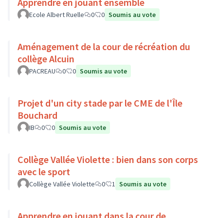
Apprendre en jouant ensemble
Ecole Albert Ruelle
0
0
Soumis au vote
Aménagement de la cour de récréation du
collège Alcuin
PACREAU
0
0
Soumis au vote
Projet d'un city stade par le CME de l'Île
Bouchard
IB
0
0
Soumis au vote
Collège Vallée Violette : bien dans son corps
avec le sport
Collège Vallée Violette
0
1
Soumis au vote
Apprendre en jouant dans la cour de