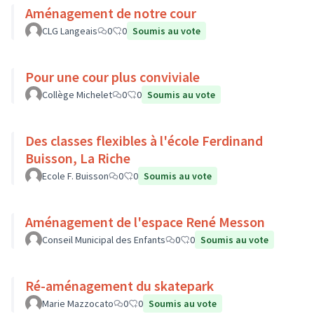
Aménagement de notre cour
CLG Langeais
0
0
Soumis au vote
Pour une cour plus conviviale
Collège Michelet
0
0
Soumis au vote
Des classes flexibles à l'école Ferdinand
Buisson, La Riche
Ecole F. Buisson
0
0
Soumis au vote
Aménagement de l'espace René Messon
Conseil Municipal des Enfants
0
0
Soumis au vote
Ré-aménagement du skatepark
Marie Mazzocato
0
0
Soumis au vote