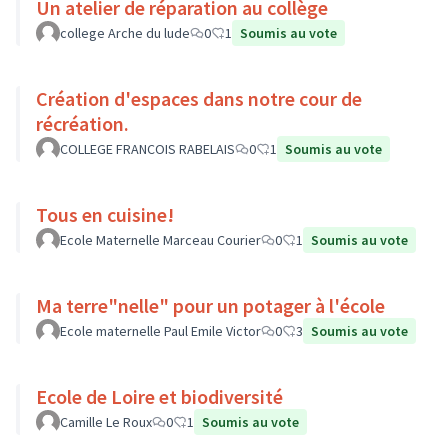
Un atelier de réparation au collège
college Arche du lude
0
1
Soumis au vote
Création d'espaces dans notre cour de
récréation.
COLLEGE FRANCOIS RABELAIS
0
1
Soumis au vote
Tous en cuisine!
Ecole Maternelle Marceau Courier
0
1
Soumis au vote
Ma terre"nelle" pour un potager à l'école
Ecole maternelle Paul Emile Victor
0
3
Soumis au vote
Ecole de Loire et biodiversité
Camille Le Roux
0
1
Soumis au vote