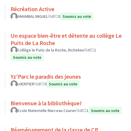
Récréation Active
AMAMBAL MIGUEL
0
0
Soumis au vote
Un espace bien-être et détente au collège Le
Puits de La Roche
Collège le Puits de la Roche, Richelieu
0
1
Soumis au vote
Yz'Parc le paradis des jeunes
LHERITIER
0
0
Soumis au vote
Bienvenue à la bibliothèque!
Ecole Maternelle Marceau Courier
0
1
Soumis au vote
Réaménagement de la classe de CP