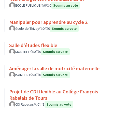
ECOLE PUBLIQUE
0
0
Soumis au vote
Manipuler pour apprendre au cycle 2
école de Thizay
0
0
Soumis au vote
Salle d'études flexible
MONTHEIL
0
0
Soumis au vote
Aménager la salle de motricité maternelle
ISAMBERT
0
0
Soumis au vote
Projet de CDI flexible au Collège François
Rabelais de Tours
CDI Rabelais
0
1
Soumis au vote