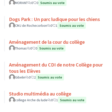
MORANT
0
0
Soumis au vote
Dogs Park : Un parc ludique pour les chiens
CMJ de Rochecorbon
0
1
Soumis au vote
Aménagement de la cour du collège
Thomas
0
0
Soumis au vote
Aménagement du CDI de notre Collège pour
tous les Elèves
Gibelin
0
2
Soumis au vote
Studio multimédia au collège
college Arche du lude
0
1
Soumis au vote