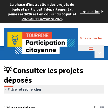
La phase d'instruction des projets du
budget participatif départemental
-
Instruction
jeunesse 2026 est en cours : du 06 juillet
2026 au 11 octobre 2026
Se connecter
Menu princi
Budget Participatif JEUNESSE 2024
/
Menu p
💡 Consulter les projets déposés
💡 Consulter les projets
déposés
Filtrer et rechercher
136 propositions