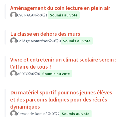
Aménagement du coin lecture en plein air
CVC RACAN
0
1
Soumis au vote
La classe en dehors des murs
Collège Montrésor
0
0
Soumis au vote
Vivre et entretenir un climat scolaire serein :
l’affaire de tous !
ASDEC
0
0
Soumis au vote
Du matériel sportif pour nos jeunes élèves
et des parcours ludiques pour des récrés
dynamiques
Gersende Dominé
0
2
Soumis au vote