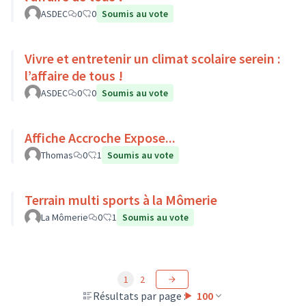
ASDEC
0
0
Soumis au vote
Vivre et entretenir un climat scolaire serein :
l’affaire de tous !
ASDEC
0
0
Soumis au vote
Affiche Accroche Expose...
Thomas
0
1
Soumis au vote
Terrain multi sports à la Mômerie
La Mômerie
0
1
Soumis au vote
1
2
Résultats par page :
100