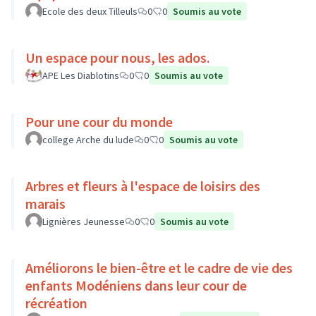
Ecole des deux Tilleuls
0
0
Soumis au vote
Un espace pour nous, les ados.
APE Les Diablotins
0
0
Soumis au vote
Pour une cour du monde
college Arche du lude
0
0
Soumis au vote
Arbres et fleurs à l'espace de loisirs des
marais
Lignières Jeunesse
0
0
Soumis au vote
Améliorons le bien-être et le cadre de vie des
enfants Modéniens dans leur cour de
récréation