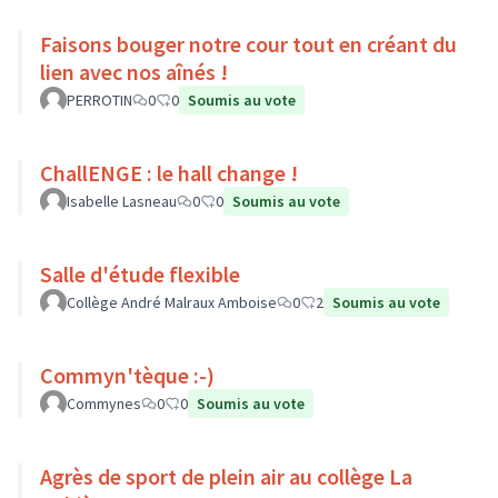
Faisons bouger notre cour tout en créant du
lien avec nos aînés !
PERROTIN
0
0
Soumis au vote
ChallENGE : le hall change !
Isabelle Lasneau
0
0
Soumis au vote
Salle d'étude flexible
Collège André Malraux Amboise
0
2
Soumis au vote
Commyn'tèque :-)
Commynes
0
0
Soumis au vote
Agrès de sport de plein air au collège La