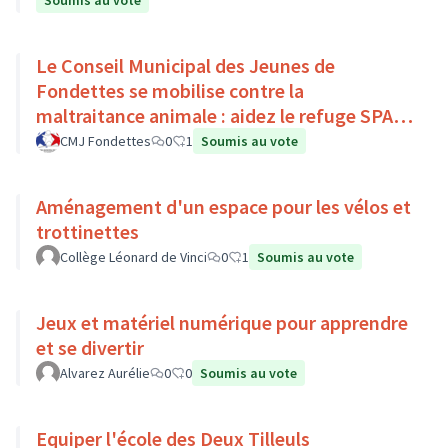
Soumis au vote
Le Conseil Municipal des Jeunes de
Fondettes se mobilise contre la
maltraitance animale : aidez le refuge SPA
de Luynes !
CMJ Fondettes
0
1
Soumis au vote
Aménagement d'un espace pour les vélos et
trottinettes
Collège Léonard de Vinci
0
1
Soumis au vote
Jeux et matériel numérique pour apprendre
et se divertir
Alvarez Aurélie
0
0
Soumis au vote
Equiper l'école des Deux Tilleuls