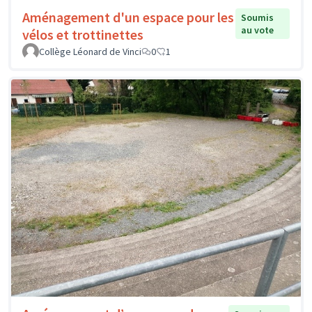
Aménagement d'un espace pour les
Soumis
au vote
vélos et trottinettes
Collège Léonard de Vinci
0
1