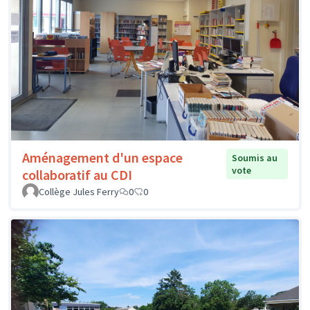
Aménagement d'un espace
Soumis au
vote
collaboratif au CDI
Collège Jules Ferry
0
0