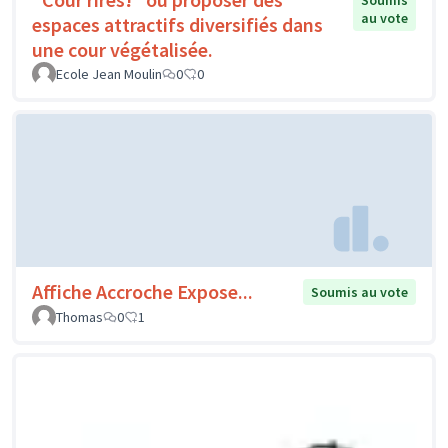
Soumis
au vote
espaces attractifs diversifiés dans
une cour végétalisée.
Ecole Jean Moulin
0
0
Affiche Accroche Expose...
Soumis au vote
Thomas
0
1