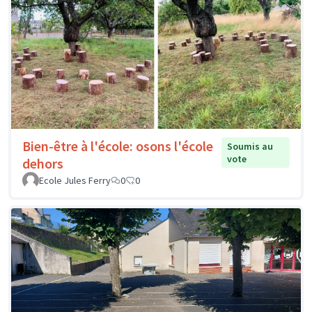
Bien-être à l'école: osons l'école
Soumis au
vote
dehors
Ecole Jules Ferry
0
0