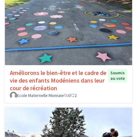
Améliorons le bien-être et le cadre de
Soumis
au vote
vie des enfants Modéniens dans leur
cour de récréation
Ecole Maternelle Monnaie
0
2