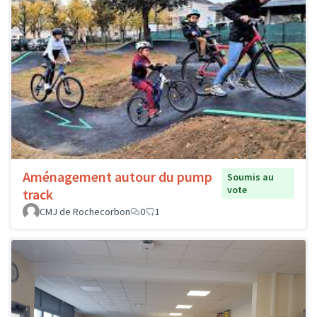
Aménagement autour du pump
Soumis au
vote
track
CMJ de Rochecorbon
0
1