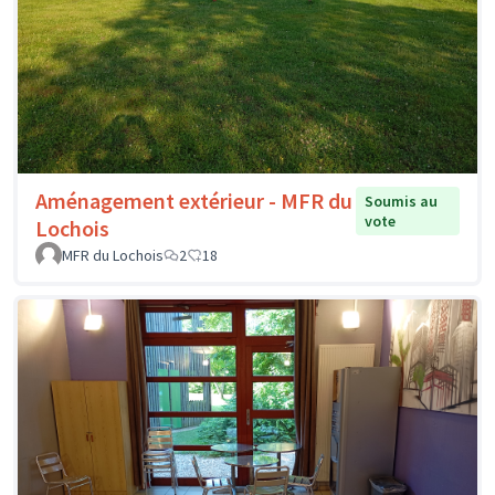
Aménagement extérieur - MFR du
Soumis au
vote
Lochois
MFR du Lochois
2
18