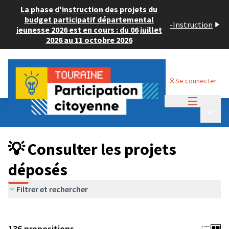
La phase d'instruction des projets du
budget participatif départemental
-
Instruction
jeunesse 2026 est en cours : du 06 juillet
2026 au 11 octobre 2026
Se connecter
Menu princi
Budget Participatif JEUNESSE 2024
/
Menu p
💡 Consulter les projets déposés
💡 Consulter les projets
déposés
Filtrer et rechercher
136 propositions