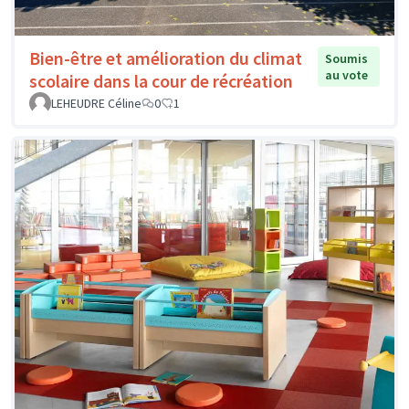
Bien-être et amélioration du climat
Soumis
au vote
scolaire dans la cour de récréation
LEHEUDRE Céline
0
1