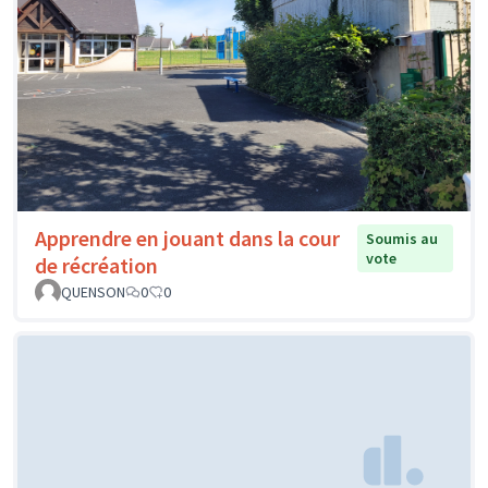
Apprendre en jouant dans la cour
Soumis au
vote
de récréation
QUENSON
0
0