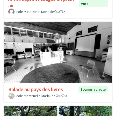
vote
air
Ecole Maternelle Monnaie
0
2
Balade au pays des livres
Soumis au vote
Ecole maternelle Mariaude
0
0