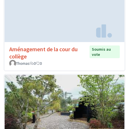
Aménagement de la cour du
Soumis au
vote
collège
Thomas
0
0