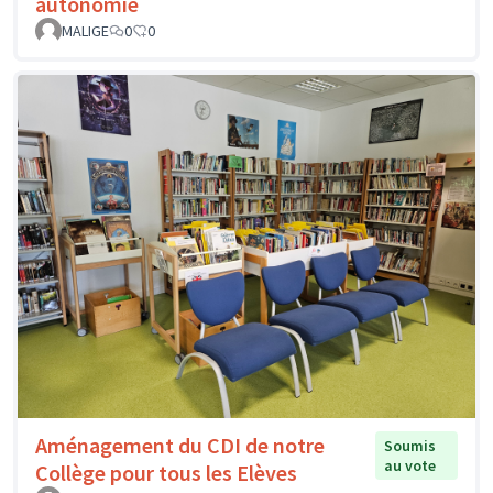
autonomie
MALIGE
0
0
Aménagement du CDI de notre
Soumis
au vote
Collège pour tous les Elèves