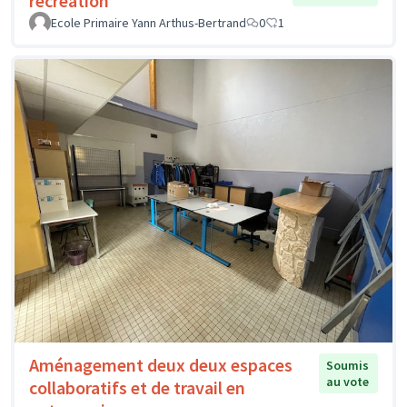
récréation
Ecole Primaire Yann Arthus-Bertrand
0
1
Aménagement deux deux espaces
Soumis
au vote
collaboratifs et de travail en