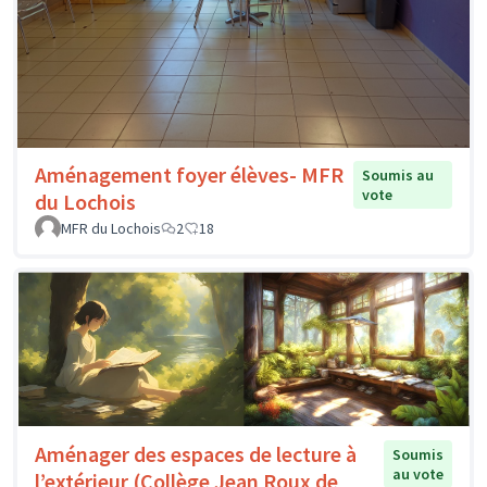
Aménagement foyer élèves- MFR
Soumis au
vote
du Lochois
MFR du Lochois
2
18
Aménager des espaces de lecture à
Soumis
au vote
l’extérieur (Collège Jean Roux de