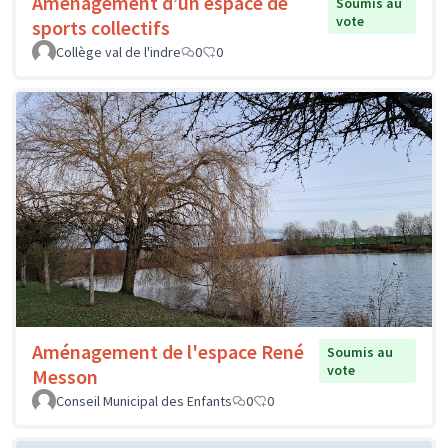
Aménagement d’un espace de
Soumis au
vote
sports collectifs
Collège val de l'indre
0
0
Aménagement de l'espace René
Soumis au
vote
Messon
Conseil Municipal des Enfants
0
0