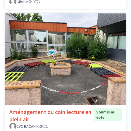
Gibelin
0
2
Aménagement du coin lecture en
Soumis au
vote
plein air
CVC RACAN
0
1