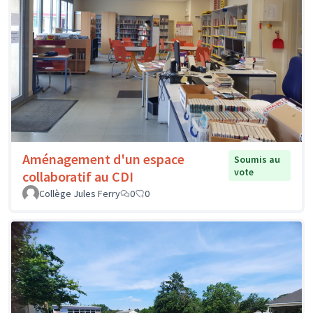
Aménagement d'un espace
Soumis au
vote
collaboratif au CDI
Collège Jules Ferry
0
0