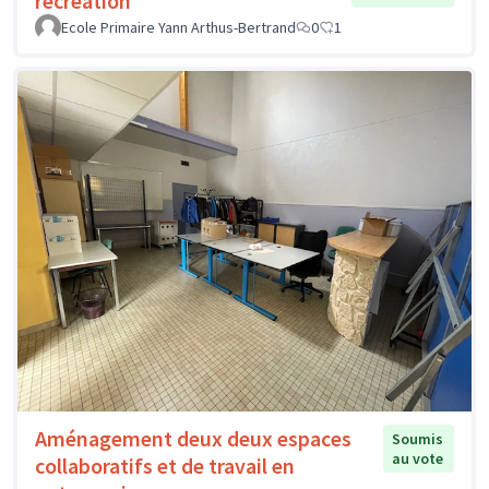
récréation
Ecole Primaire Yann Arthus-Bertrand
0
1
Aménagement deux deux espaces
Soumis
au vote
collaboratifs et de travail en