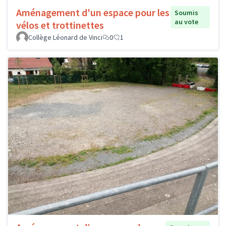
Aménagement d'un espace pour les
Soumis
au vote
vélos et trottinettes
Collège Léonard de Vinci
0
1