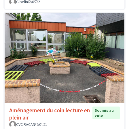
Gibelin
0
2
Aménagement du coin lecture en
Soumis au
vote
plein air
CVC RACAN
0
1