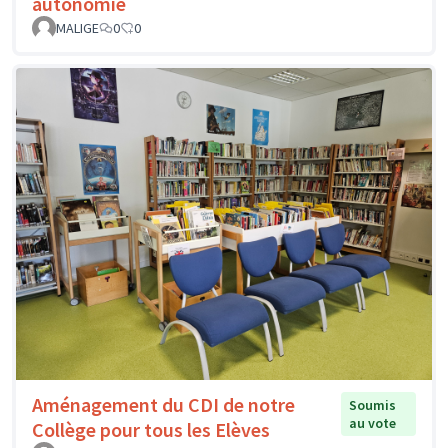
autonomie
MALIGE
0
0
Aménagement du CDI de notre
Soumis
au vote
Collège pour tous les Elèves