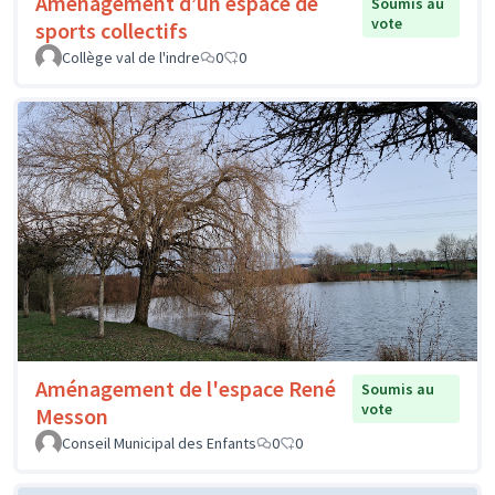
Aménagement d’un espace de
Soumis au
vote
sports collectifs
Collège val de l'indre
0
0
Aménagement de l'espace René
Soumis au
vote
Messon
Conseil Municipal des Enfants
0
0