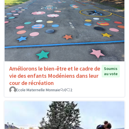
Améliorons le bien-être et le cadre de
Soumis
au vote
vie des enfants Modéniens dans leur
cour de récréation
Ecole Maternelle Monnaie
0
2