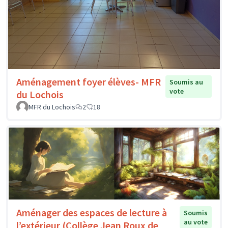
Aménagement foyer élèves- MFR
Soumis au
vote
du Lochois
MFR du Lochois
2
18
Aménager des espaces de lecture à
Soumis
au vote
l’extérieur (Collège Jean Roux de