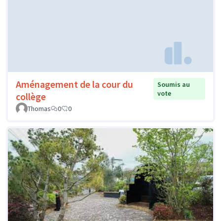
Aménagement de la cour du
Soumis au
vote
collège
Thomas
0
0