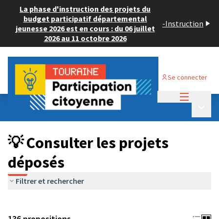
La phase d'instruction des projets du
budget participatif départemental
-
Instruction
jeunesse 2026 est en cours : du 06 juillet
2026 au 11 octobre 2026
Se connecter
Menu princi
Budget Participatif JEUNESSE 2024
/
Menu p
💡 Consulter les projets déposés
💡 Consulter les projets
déposés
Filtrer et rechercher
136 propositions