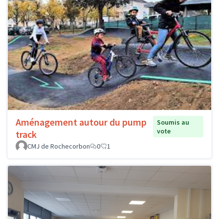
Aménagement autour du pump
Soumis au
vote
track
CMJ de Rochecorbon
0
1