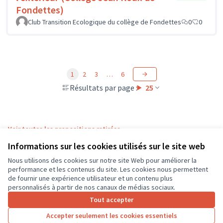
Fondettes)
Club Transition Ecologique du collège de Fondettes
0
0
1
2
3
…
6
Résultats par page :
25
Voir toutes les propositions retirées
Informations sur les cookies utilisés sur le site web
Nous utilisons des cookies sur notre site Web pour améliorer la
Conditions d'utilisation
performance et les contenus du site. Les cookies nous permettent
Paramètres des cookies
de fournir une expérience utilisateur et un contenu plus
CD37 sur X
CD37 sur Facebook
CD37 sur Instagram
CD37 sur YouTube
personnalisés à partir de nos canaux de médias sociaux.
(Lien externe)
(Lien externe)
(Lien externe)
(Lien externe)
Tout accepter
Accepter seulement les cookies essentiels