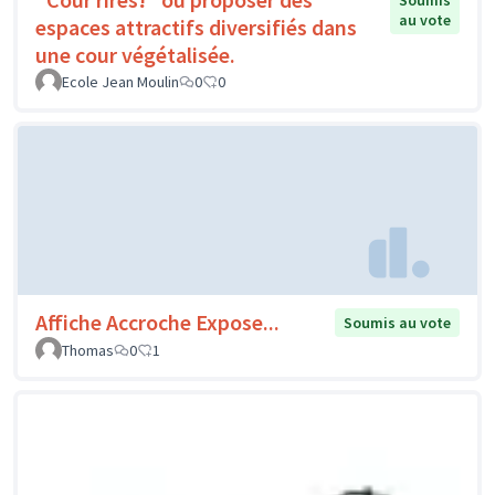
Soumis
au vote
espaces attractifs diversifiés dans
une cour végétalisée.
Ecole Jean Moulin
0
0
Affiche Accroche Expose...
Soumis au vote
Thomas
0
1