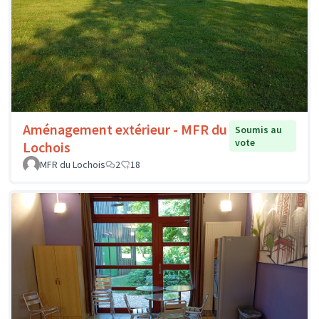
Aménagement extérieur - MFR du
Soumis au
vote
Lochois
MFR du Lochois
2
18