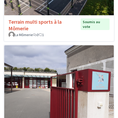
Terrain multi sports à la
Soumis au
vote
Mômerie
La Mômerie
0
1