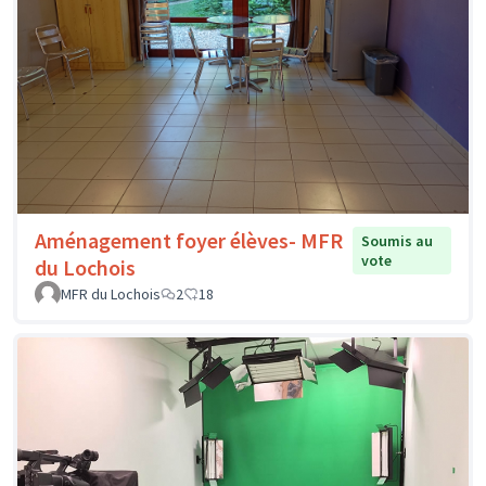
Aménagement foyer élèves- MFR
Soumis au
vote
du Lochois
MFR du Lochois
2
18