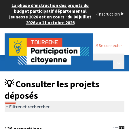
La phase d'instruction des projets du
budget participatif départemental
-
Instruction
jeunesse 2026 est en cours : du 06 juillet
2026 au 11 octobre 2026
Se connecter
Menu princi
Budget Participatif JEUNESSE 2024
/
Menu p
💡 Consulter les projets déposés
💡 Consulter les projets
déposés
Filtrer et rechercher
136 propositions