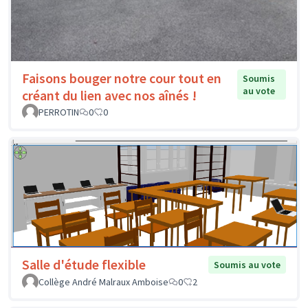
Faisons bouger notre cour tout en
Soumis
au vote
créant du lien avec nos aînés !
PERROTIN
0
0
Salle d'étude flexible
Soumis au vote
Collège André Malraux Amboise
0
2