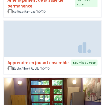
vote
permanence
collège Rameau
0
0
Apprendre en jouant ensemble
Soumis au vote
Ecole Albert Ruelle
0
0