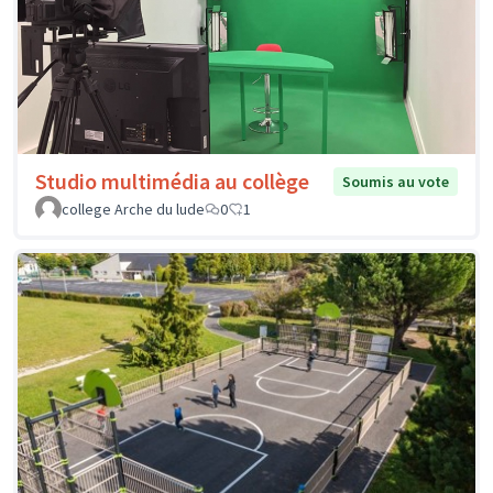
Studio multimédia au collège
Soumis au vote
college Arche du lude
0
1