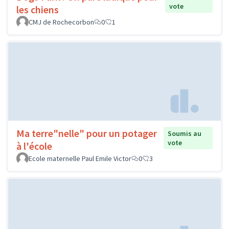
vote
les chiens
CMJ de Rochecorbon
0
1
Ma terre"nelle" pour un potager
Soumis au
vote
à l'école
Ecole maternelle Paul Emile Victor
0
3