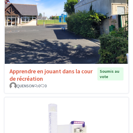
Apprendre en jouant dans la cour
Soumis au
vote
de récréation
QUENSON
0
0