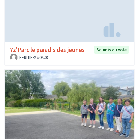
Yz'Parc le paradis des jeunes
Soumis au vote
LHERITIER
0
0