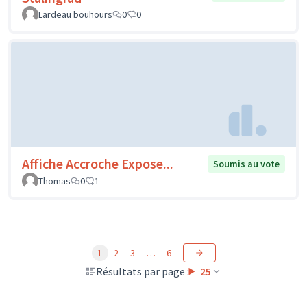
Lardeau bouhours
0
0
Affiche Accroche Expose...
Soumis au vote
Thomas
0
1
1
2
3
…
6
Résultats par page :
25