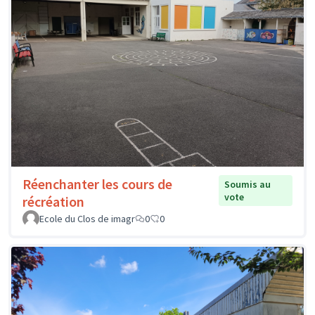
Réenchanter les cours de
Soumis au
vote
récréation
Ecole du Clos de imagr
0
0