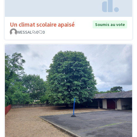
Un climat scolaire apaisé
Soumis au vote
WESSAL
0
0