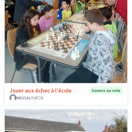
Jouer aux échec à l'école
Soumis au vote
WESSAL
0
0