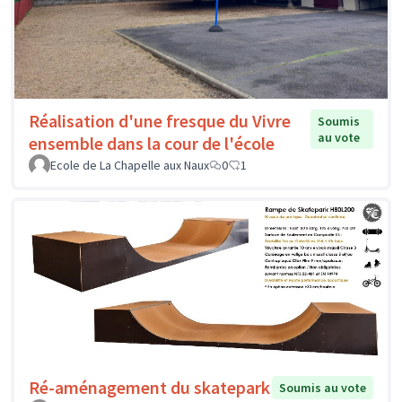
Réalisation d'une fresque du Vivre
Soumis
au vote
ensemble dans la cour de l'école
Ecole de La Chapelle aux Naux
0
1
Ré-aménagement du skatepark
Soumis au vote