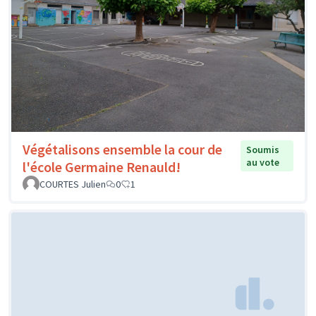
Végétalisons ensemble la cour de
Soumis
au vote
l'école Germaine Renauld!
COURTES Julien
0
1