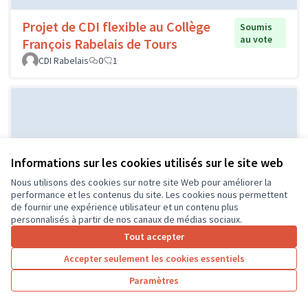
Projet de CDI flexible au Collège
Soumis
au vote
François Rabelais de Tours
CDI Rabelais
0
1
Informations sur les cookies utilisés sur le site web
Nous utilisons des cookies sur notre site Web pour améliorer la
performance et les contenus du site. Les cookies nous permettent
de fournir une expérience utilisateur et un contenu plus
Projet d'un city stade par le CME
Soumis au
personnalisés à partir de nos canaux de médias sociaux.
vote
de l'Île Bouchard
Tout accepter
IB
0
0
Accepter seulement les cookies essentiels
Paramètres