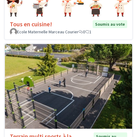
Tous en cuisine!
Soumis au vote
Ecole Maternelle Marceau Courier
0
1
Terrain multi sports à la
Soumis au