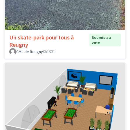
Un skate-park pour tous à
Soumis au
vote
Reugny
CMJ de Reugny
1
1