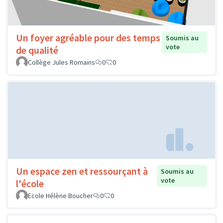
Un foyer agréable pour des temps
Soumis au
vote
de qualité
Collège Jules Romains
0
0
Un espace zen et ressourçant à
Soumis au
vote
l'école
Ecole Hélène Boucher
0
0