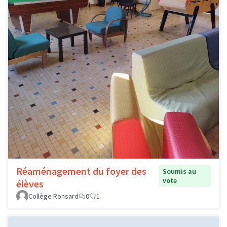
Réaménagement du foyer des
Soumis au
vote
élèves
Collège Ronsard
0
1