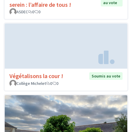
au vote
serein : l’affaire de tous !
ASDEC
0
0
Végétalisons la cour !
Soumis au vote
Collège Michelet
0
0