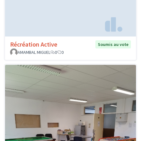
Récréation Active
Soumis au vote
AMAMBAL MIGUEL
0
0