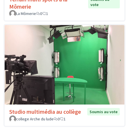
vote
Mômerie
La Mômerie
0
1
Studio multimédia au collège
Soumis au vote
college Arche du lude
0
1