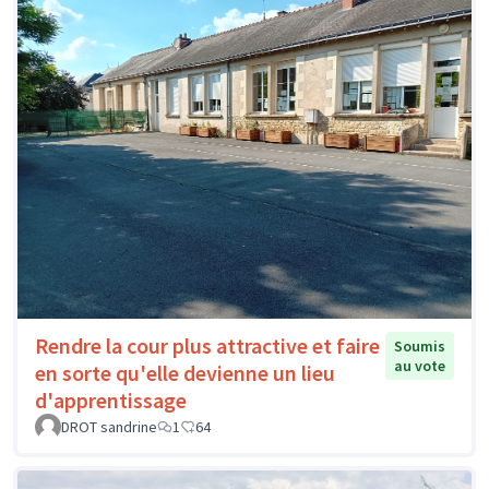
Rendre la cour plus attractive et faire
Soumis
au vote
en sorte qu'elle devienne un lieu
d'apprentissage
DROT sandrine
1
64