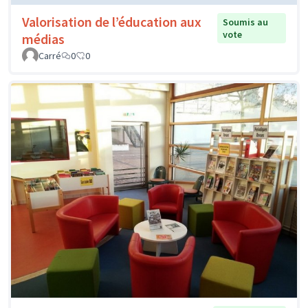
Valorisation de l’éducation aux
Soumis au
vote
médias
Carré
0
0