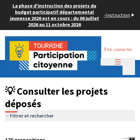
La phase d'instruction des projets du
budget participatif départemental
-
Instruction
jeunesse 2026 est en cours : du 06 juillet
2026 au 11 octobre 2026
Se connecter
Menu princi
Budget Participatif JEUNESSE 2024
/
Menu p
💡 Consulter les projets déposés
💡 Consulter les projets
déposés
Filtrer et rechercher
136 propositions