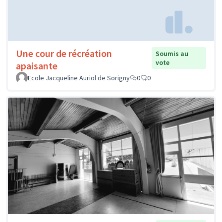
Une cour de récréation
Soumis au
vote
apaisante
Ecole Jacqueline Auriol de Sorigny
0
0