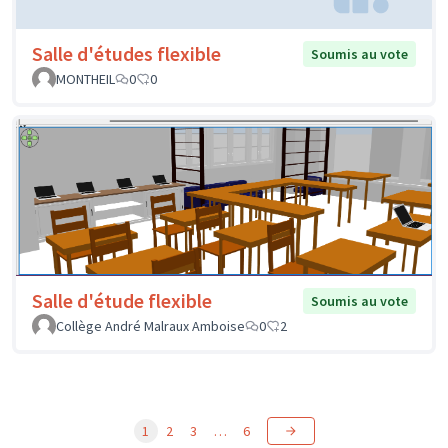
Salle d'études flexible
Soumis au vote
MONTHEIL
0
0
Salle d'étude flexible
Soumis au vote
Collège André Malraux Amboise
0
2
1
2
3
…
6