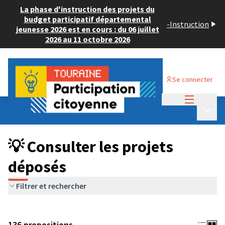
La phase d'instruction des projets du
budget participatif départemental
-
Instruction
jeunesse 2026 est en cours : du 06 juillet
2026 au 11 octobre 2026
Se connecter
Menu princi
Budget Participatif JEUNESSE 2024
/
Menu p
💡 Consulter les projets déposés
💡 Consulter les projets
déposés
Filtrer et rechercher
136 propositions