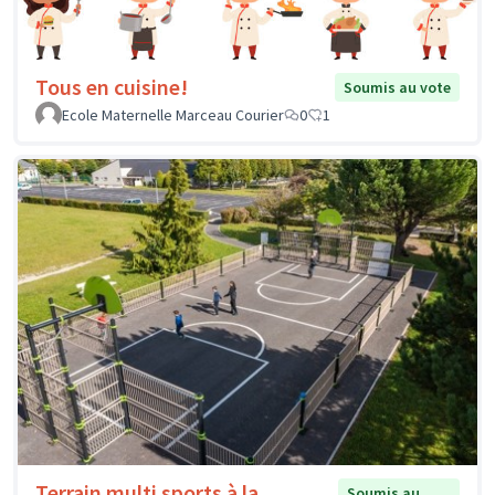
Tous en cuisine!
Soumis au vote
Ecole Maternelle Marceau Courier
0
1
Terrain multi sports à la
Soumis au