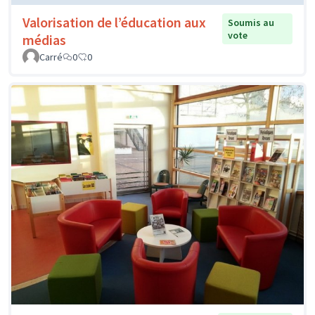
Valorisation de l’éducation aux
Soumis au
vote
médias
Carré
0
0