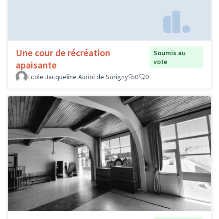
Une cour de récréation
Soumis au
vote
apaisante
Ecole Jacqueline Auriol de Sorigny
0
0