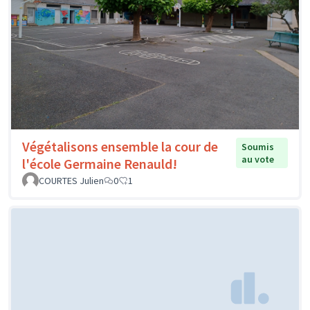
Végétalisons ensemble la cour de
Soumis
au vote
l'école Germaine Renauld!
COURTES Julien
0
1