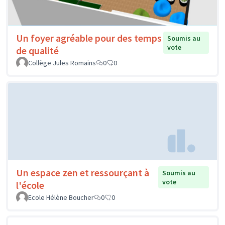
Un foyer agréable pour des temps
Soumis au
vote
de qualité
Collège Jules Romains
0
0
Un espace zen et ressourçant à
Soumis au
vote
l'école
Ecole Hélène Boucher
0
0