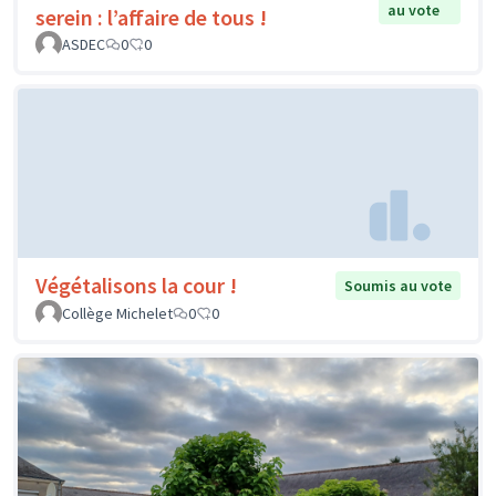
au vote
serein : l’affaire de tous !
ASDEC
0
0
Végétalisons la cour !
Soumis au vote
Collège Michelet
0
0