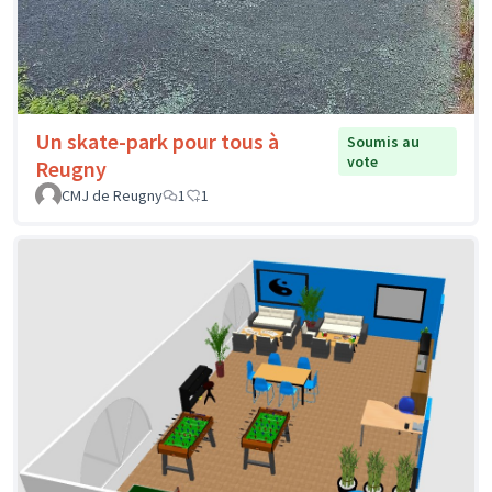
Un skate-park pour tous à
Soumis au
vote
Reugny
CMJ de Reugny
1
1