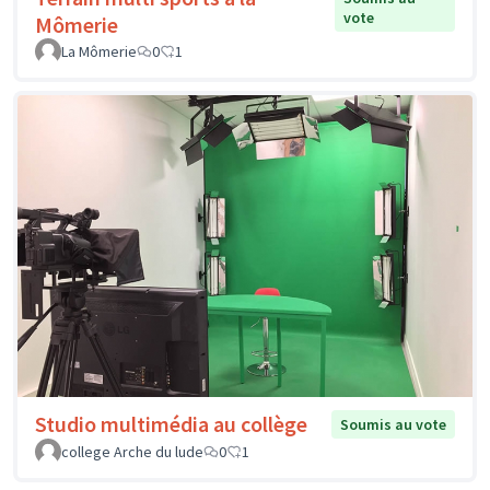
vote
Mômerie
La Mômerie
0
1
Studio multimédia au collège
Soumis au vote
college Arche du lude
0
1