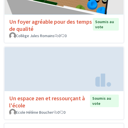
Un foyer agréable pour des temps
Soumis au
vote
de qualité
Collège Jules Romains
0
0
Un espace zen et ressourçant à
Soumis au
vote
l'école
Ecole Hélène Boucher
0
0