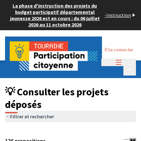
La phase d'instruction des projets du
budget participatif départemental
-
Instruction
jeunesse 2026 est en cours : du 06 juillet
2026 au 11 octobre 2026
Se connecter
Menu princi
Budget Participatif JEUNESSE 2024
/
Menu p
💡 Consulter les projets déposés
💡 Consulter les projets
déposés
Filtrer et rechercher
136 propositions