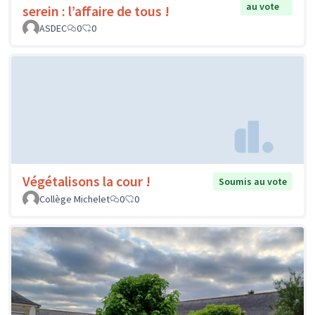
au vote
serein : l’affaire de tous !
ASDEC
0
0
Végétalisons la cour !
Soumis au vote
Collège Michelet
0
0