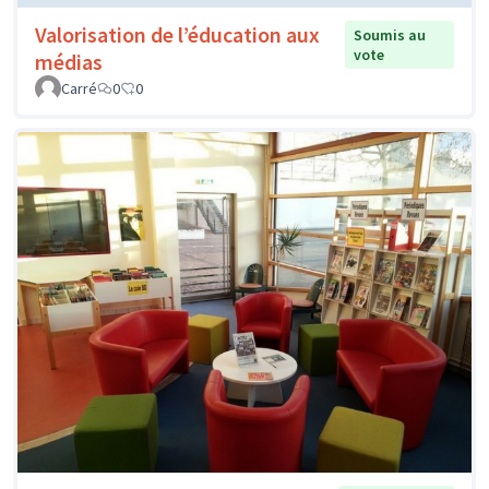
Valorisation de l’éducation aux
Soumis au
vote
médias
Carré
0
0