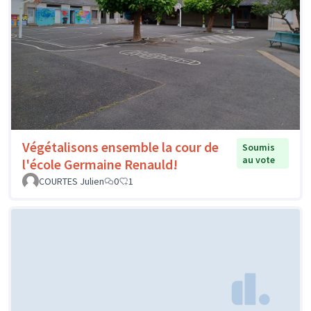
Végétalisons ensemble la cour de
Soumis
au vote
l'école Germaine Renauld!
COURTES Julien
0
1