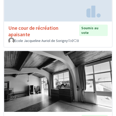
Une cour de récréation
Soumis au
vote
apaisante
Ecole Jacqueline Auriol de Sorigny
0
0