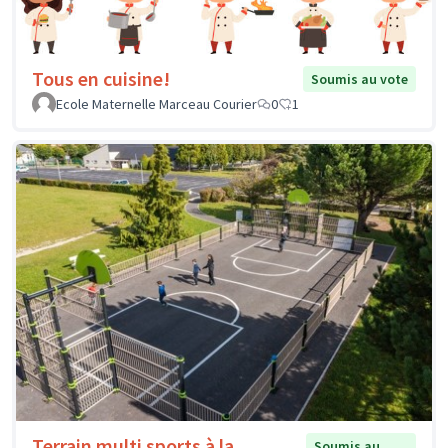
Tous en cuisine!
Soumis au vote
Ecole Maternelle Marceau Courier
0
1
Terrain multi sports à la
Soumis au