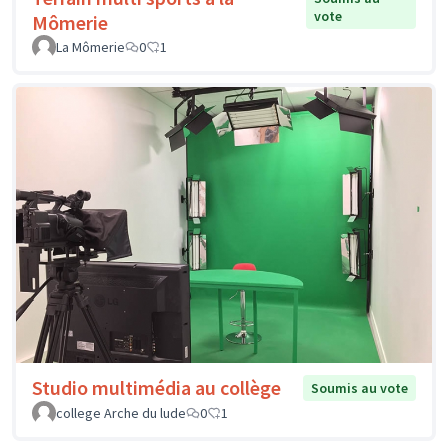
vote
Mômerie
La Mômerie
0
1
Studio multimédia au collège
Soumis au vote
college Arche du lude
0
1