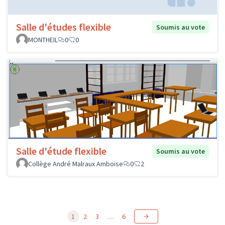
Salle d'études flexible
Soumis au vote
MONTHEIL
0
0
Salle d'étude flexible
Soumis au vote
Collège André Malraux Amboise
0
2
1
2
3
…
6