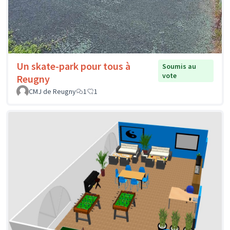
Un skate-park pour tous à
Soumis au
vote
Reugny
CMJ de Reugny
1
1