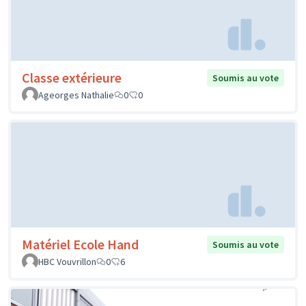
Classe extérieure
Soumis au vote
Ageorges Nathalie
0
0
Matériel Ecole Hand
Soumis au vote
HBC Vouvrillon
0
6