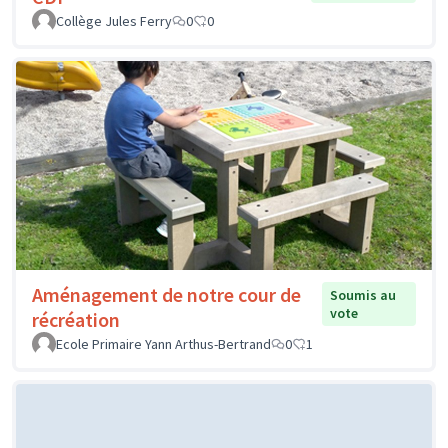
Collège Jules Ferry
0
0
Aménagement de notre cour de
Soumis au
vote
récréation
Ecole Primaire Yann Arthus-Bertrand
0
1