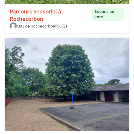
Parcours Sensoriel à
Soumis au
vote
Rochecorbon
CMJ de Rochecorbon
0
1