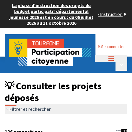
La phase d'instruction des projets du
budget participatif départemental
-
Instruction
jeunesse 2026 est en cours : du 06 juillet
2026 au 11 octobre 2026
Se connecter
Menu princi
Budget Participatif JEUNESSE 2024
/
Menu p
💡 Consulter les projets déposés
💡 Consulter les projets
déposés
Filtrer et rechercher
136 propositions