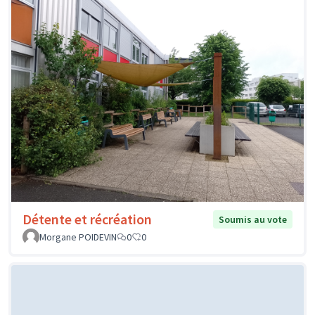
Détente et récréation
Soumis au vote
Morgane POIDEVIN
0
0