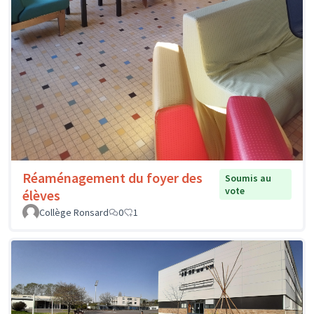
Réaménagement du foyer des
Soumis au
vote
élèves
Collège Ronsard
0
1