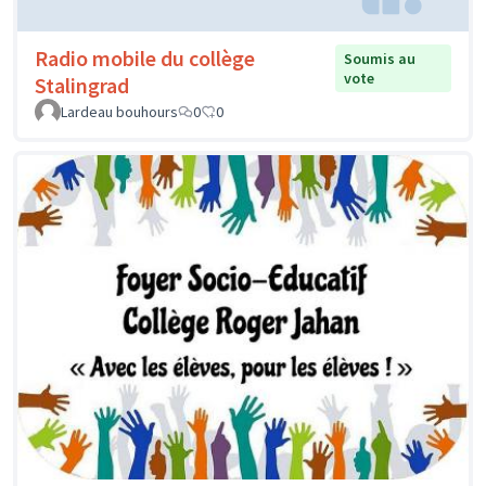
Radio mobile du collège
Soumis au
vote
Stalingrad
Lardeau bouhours
0
0