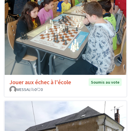
Jouer aux échec à l'école
Soumis au vote
WESSAL
0
0