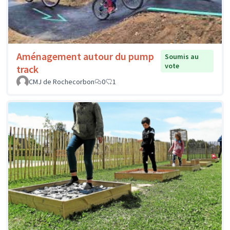
Aménagement autour du pump
Soumis au
vote
track
CMJ de Rochecorbon
0
1