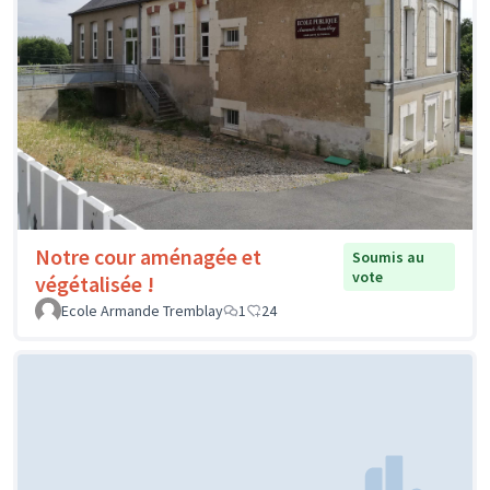
Notre cour aménagée et
Soumis au
vote
végétalisée !
Ecole Armande Tremblay
1
24