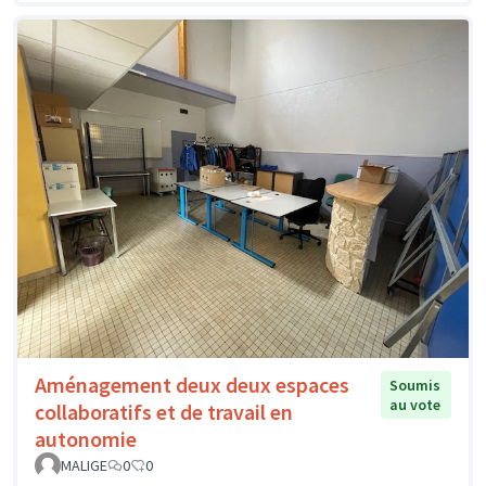
Aménagement deux deux espaces
Soumis
au vote
collaboratifs et de travail en
autonomie
MALIGE
0
0