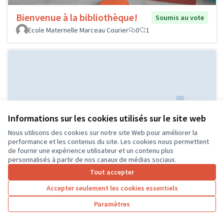
Bienvenue à la bibliothèque!
Soumis au vote
Ecole Maternelle Marceau Courier
0
1
Informations sur les cookies utilisés sur le site web
Nous utilisons des cookies sur notre site Web pour améliorer la
Réaménagement de la classe de
Soumis au
performance et les contenus du site. Les cookies nous permettent
vote
CP
de fournir une expérience utilisateur et un contenu plus
personnalisés à partir de nos canaux de médias sociaux.
ECOLE PUBLIQUE
0
0
Tout accepter
Accepter seulement les cookies essentiels
Paramètres