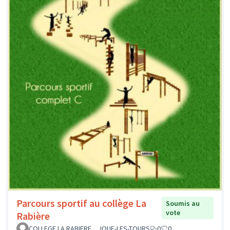
Parcours sportif au collège La
Soumis au
vote
Rabière
COLLEGE LA RABIERE _ JOUE-LES-TOURS
0
0