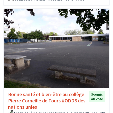
Bonne santé et bien-être au collège
Soumis
au vote
Pierre Corneille de Tours #ODD3 des
nations unies
Ecodélégué.e.s du collège Corneille / Corneille 2030
1
20