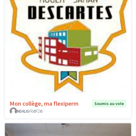
Mon collège, ma flexiperm
Soumis au vote
NEHLIG
0
0