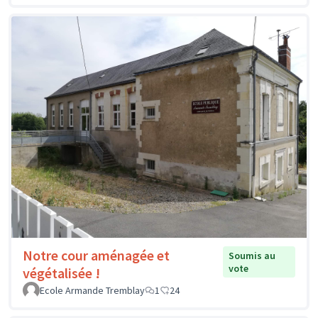
Notre cour aménagée et
Soumis au
vote
végétalisée !
Ecole Armande Tremblay
1
24