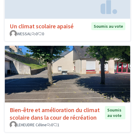
Un climat scolaire apaisé
Soumis au vote
WESSAL
0
0
Bien-être et amélioration du climat
Soumis
au vote
scolaire dans la cour de récréation
LEHEUDRE Céline
0
1