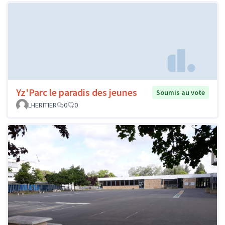
Yz'Parc le paradis des jeunes
Soumis au vote
LHERITIER
0
0