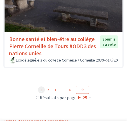
Bonne santé et bien-être au collège
Soumis
au vote
Pierre Corneille de Tours #ODD3 des
nations unies
Ecodélégué.e.s du collège Corneille / Corneille 2030
1
20
1
2
3
…
6
Résultats par page :
25
Voir toutes les propositions retirées