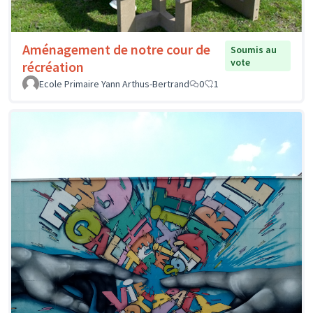
Aménagement de notre cour de
Soumis au
vote
récréation
Ecole Primaire Yann Arthus-Bertrand
0
1