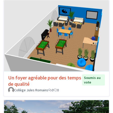
Un foyer agréable pour des temps
Soumis au
vote
de qualité
Collège Jules Romains
0
0