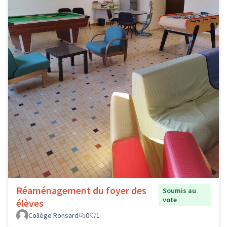
Réaménagement du foyer des
Soumis au
vote
élèves
Collège Ronsard
0
1