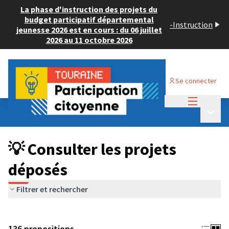
La phase d'instruction des projets du
budget participatif départemental
-
Instruction
jeunesse 2026 est en cours : du 06 juillet
2026 au 11 octobre 2026
Se connecter
Menu princi
Budget Participatif JEUNESSE 2024
/
Menu p
💡 Consulter les projets déposés
💡 Consulter les projets
déposés
Filtrer et rechercher
136 propositions