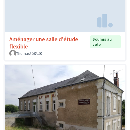
Aménager une salle d'étude
Soumis au
vote
flexible
Thomas
0
0