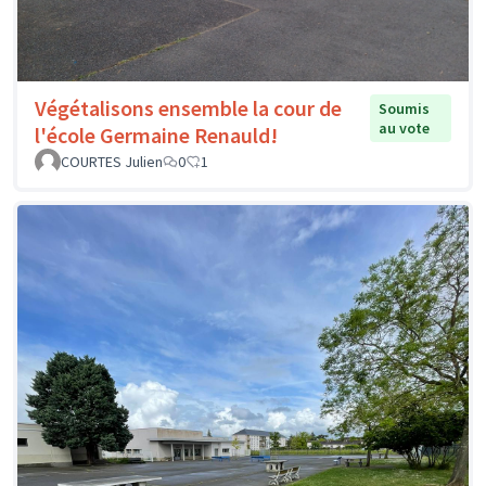
Végétalisons ensemble la cour de
Soumis
au vote
l'école Germaine Renauld!
COURTES Julien
0
1