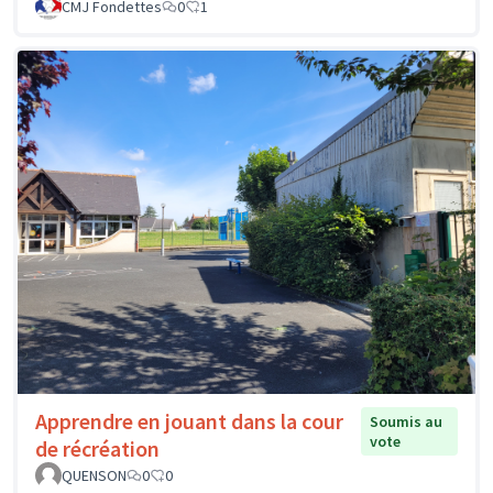
CMJ Fondettes
0
1
Apprendre en jouant dans la cour
Soumis au
vote
de récréation
QUENSON
0
0