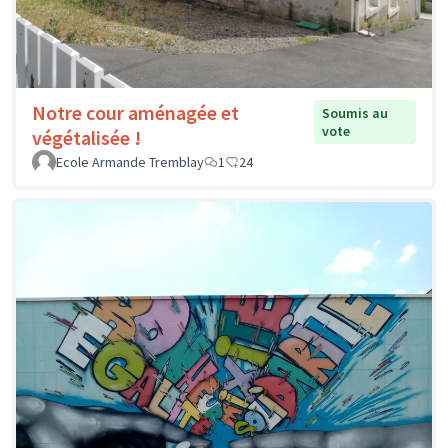
Notre cour aménagée et
Soumis au
vote
végétalisée !
Ecole Armande Tremblay
1
24