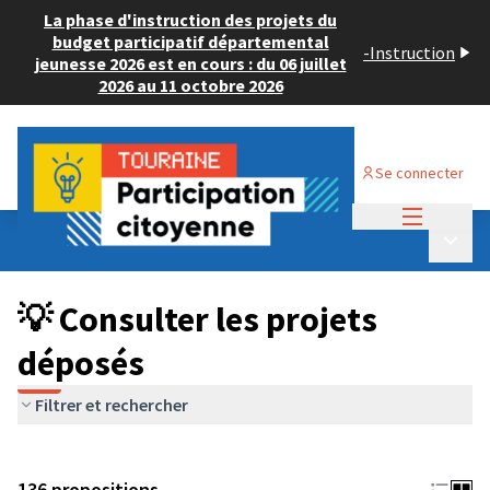
La phase d'instruction des projets du
budget participatif départemental
-
Instruction
jeunesse 2026 est en cours : du 06 juillet
2026 au 11 octobre 2026
Se connecter
Menu princi
Budget Participatif JEUNESSE 2024
/
Menu p
💡 Consulter les projets déposés
💡 Consulter les projets
déposés
Filtrer et rechercher
136 propositions