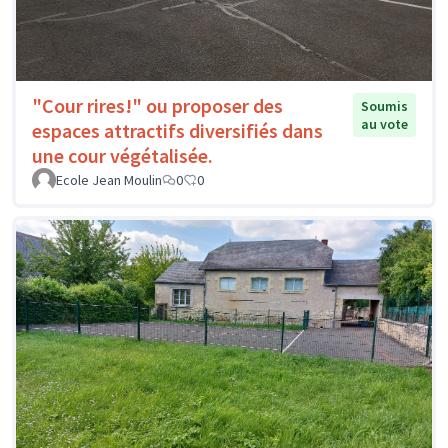
"Cour rires!" ou proposer des
Soumis
au vote
espaces attractifs diversifiés dans
une cour végétalisée.
Ecole Jean Moulin
0
0