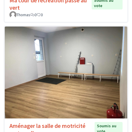
Ma cour de récréation passe au
Soumis au
vote
vert
Thomas
0
0
Aménager la salle de motricité
Soumis au
vote