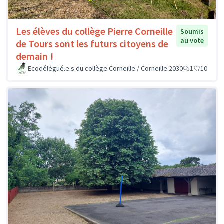
Les élèves du collège Pierre Corneille
Soumis
au vote
de Tours sont les futurs citoyens de
demain !
Ecodélégué.e.s du collège Corneille / Corneille 2030
1
10