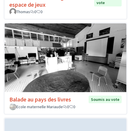
vote
espace de jeux
Thomas
0
0
Balade au pays des livres
Soumis au vote
Ecole maternelle Mariaude
0
0