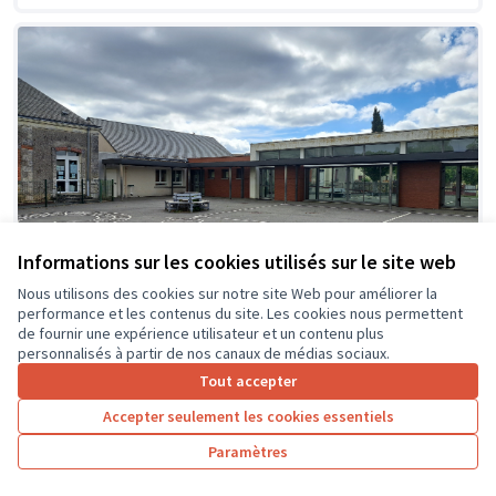
Informations sur les cookies utilisés sur le site web
Nous utilisons des cookies sur notre site Web pour améliorer la
performance et les contenus du site. Les cookies nous permettent
de fournir une expérience utilisateur et un contenu plus
personnalisés à partir de nos canaux de médias sociaux.
Tout accepter
Création d'espaces ombragés et
Soumis
Accepter seulement les cookies essentiels
au vote
zones de jeux détentes dans la cour
de l'école
Paramètres
Ecole primaire du Kiosque
0
26