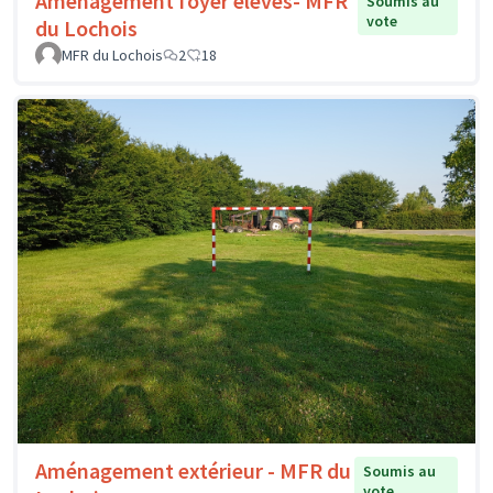
Aménagement foyer élèves- MFR
Soumis au
vote
du Lochois
MFR du Lochois
2
18
Aménagement extérieur - MFR du
Soumis au
vote