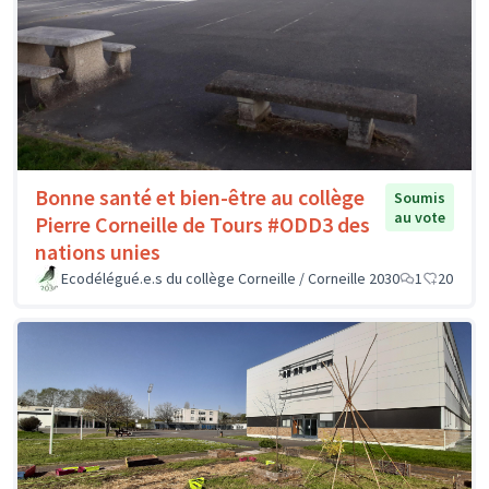
Bonne santé et bien-être au collège
Soumis
au vote
Pierre Corneille de Tours #ODD3 des
nations unies
Ecodélégué.e.s du collège Corneille / Corneille 2030
1
20