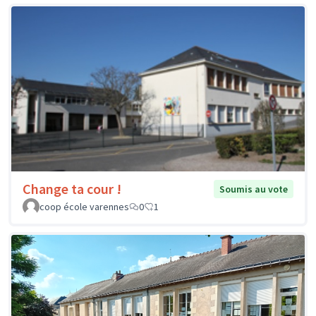
Change ta cour !
Soumis au vote
coop école varennes
0
1