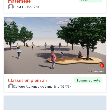
maternelle
ISAMBERT
0
0
Classes en plein air
Soumis au vote
Collège Alphonse de Lamartine
1
34