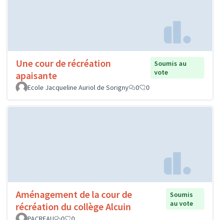
Une cour de récréation
Soumis au
vote
apaisante
Ecole Jacqueline Auriol de Sorigny
0
0
Aménagement de la cour de
Soumis
au vote
récréation du collège Alcuin
PACREAU
0
0