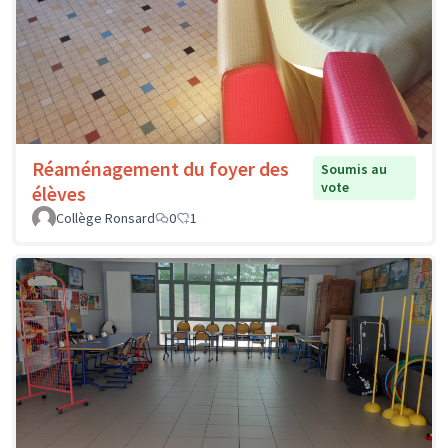
Réaménagement du foyer des
Soumis au
vote
élèves
Collège Ronsard
0
1