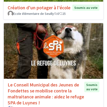
Création d'un potager à l'école
Soumis au vote
Ecole élémentaire de Seuilly
0
25
Le Conseil Municipal des Jeunes de
Soumis
au vote
Fondettes se mobilise contre la
maltraitance animale : aidez le refuge
SPA de Luynes !