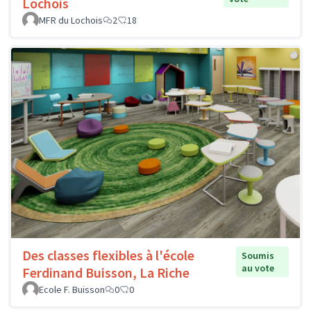
Lochois
MFR du Lochois
2
18
Des classes flexibles à l'école
Soumis
au vote
Ferdinand Buisson, La Riche
Ecole F. Buisson
0
0