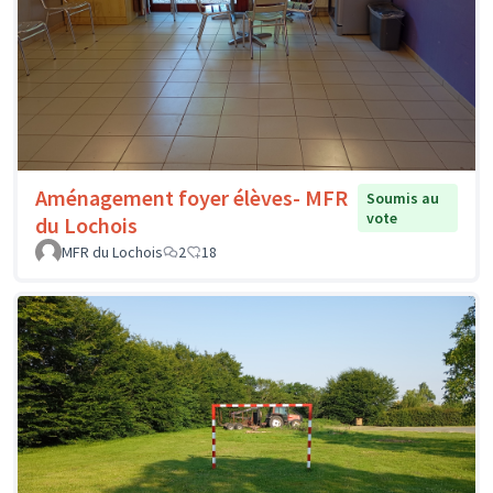
Aménagement foyer élèves- MFR
Soumis au
vote
du Lochois
MFR du Lochois
2
18