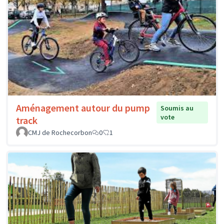
Aménagement autour du pump
Soumis au
vote
track
CMJ de Rochecorbon
0
1