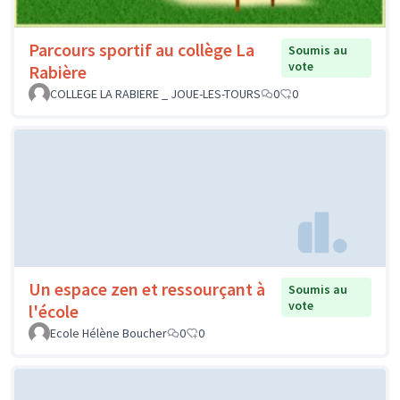
Parcours sportif au collège La
Soumis au
vote
Rabière
COLLEGE LA RABIERE _ JOUE-LES-TOURS
0
0
Un espace zen et ressourçant à
Soumis au
vote
l'école
Ecole Hélène Boucher
0
0