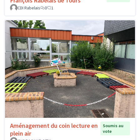
François Rabelais de Tours
CDI Rabelais
0
1
Aménagement du coin lecture en
Soumis au
vote
plein air