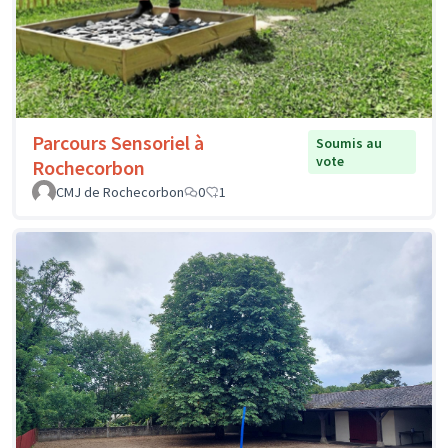
Parcours Sensoriel à
Soumis au
vote
Rochecorbon
CMJ de Rochecorbon
0
1