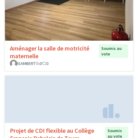
Aménager la salle de motricité
Soumis au
vote
maternelle
ISAMBERT
0
0
Projet de CDI flexible au Collège
Soumis
au vote