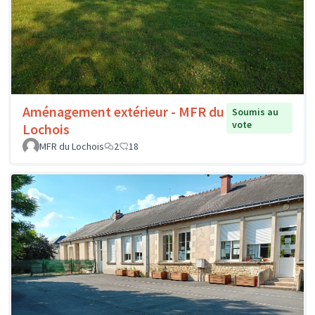
Aménagement extérieur - MFR du
Soumis au
vote
Lochois
MFR du Lochois
2
18