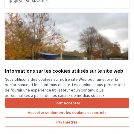
CVC RACAN
0
1
Informations sur les cookies utilisés sur le site web
Nous utilisons des cookies sur notre site Web pour améliorer la
performance et les contenus du site. Les cookies nous permettent
de fournir une expérience utilisateur et un contenu plus
personnalisés à partir de nos canaux de médias sociaux.
Tout accepter
Accepter seulement les cookies essentiels
La classe en dehors des murs
Soumis au vote
Paramètres
Collège Montrésor
0
0