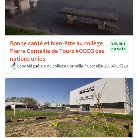
Bonne santé et bien-être au collège
Soumis
au vote
Pierre Corneille de Tours #ODD3 des
nations unies
Ecodélégué.e.s du collège Corneille / Corneille 2030
1
20