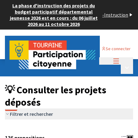
La phase d'instruction des projets du
budget participatif départemental
-
Instruction
jeunesse 2026 est en cours : du 06 juillet
2026 au 11 octobre 2026
Se connecter
Menu princi
Budget Participatif JEUNESSE 2024
/
Menu p
💡 Consulter les projets déposés
💡 Consulter les projets
déposés
Filtrer et rechercher
136 propositions