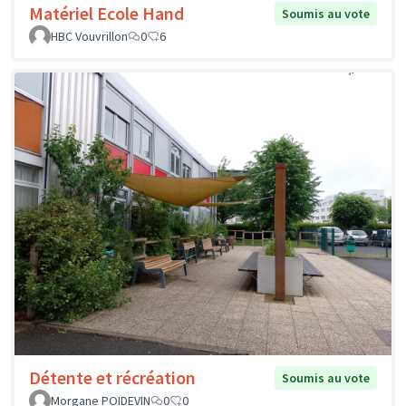
Matériel Ecole Hand
Soumis au vote
HBC Vouvrillon
0
6
Détente et récréation
Soumis au vote
Morgane POIDEVIN
0
0