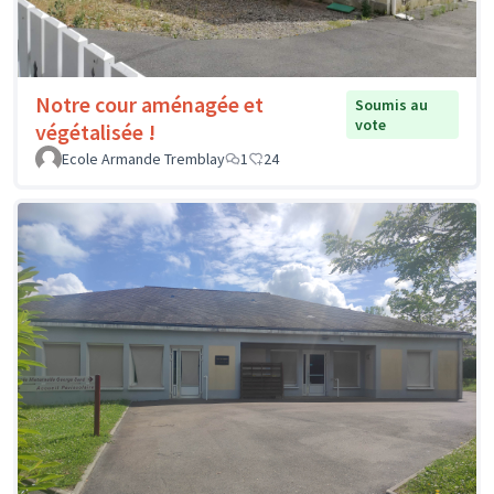
Notre cour aménagée et
Soumis au
vote
végétalisée !
Ecole Armande Tremblay
1
24