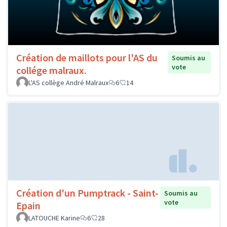
Création de maillots pour l'AS du
Soumis au
vote
collége malraux.
L'AS collège André Malraux
6
14
Création d'un Pumptrack - Saint-
Soumis au
vote
Epain
LATOUCHE Karine
6
28