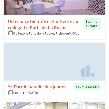
Un espace bien-être et détente au
Soumis
au vote
collège Le Puits de La Roche
Collège le Puits de la Roche, Richelieu
0
1
Yz'Parc le paradis des jeunes
Soumis au vote
LHERITIER
0
0