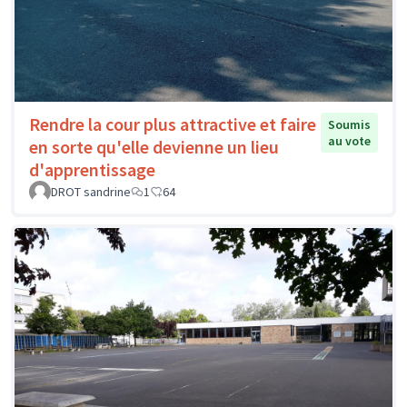
Rendre la cour plus attractive et faire
Soumis
au vote
en sorte qu'elle devienne un lieu
d'apprentissage
DROT sandrine
1
64