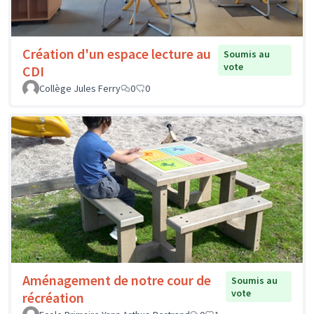
Création d'un espace lecture au
Soumis au
vote
CDI
Collège Jules Ferry
0
0
Aménagement de notre cour de
Soumis au
vote
récréation