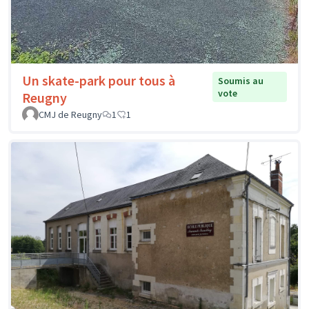
Un skate-park pour tous à
Soumis au
vote
Reugny
CMJ de Reugny
1
1