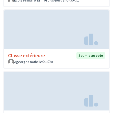
Ecole Primaire Yann Arthus-Bertrand
0
1
Classe extérieure
Soumis au vote
Ageorges Nathalie
0
0