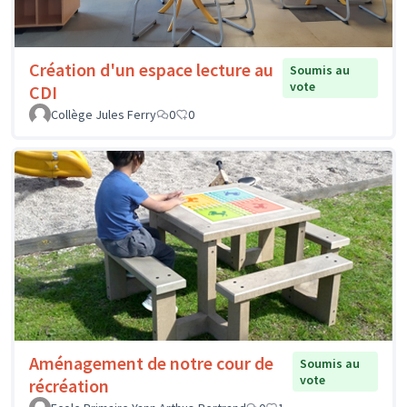
Création d'un espace lecture au
Soumis au
vote
CDI
Collège Jules Ferry
0
0
Aménagement de notre cour de
Soumis au
vote
récréation