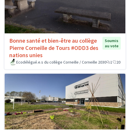
Bonne santé et bien-être au collège
Soumis
au vote
Pierre Corneille de Tours #ODD3 des
nations unies
Ecodélégué.e.s du collège Corneille / Corneille 2030
1
20