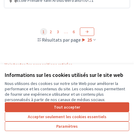
Ecole Primaire Yann Arthus-Bertrand
0
1
1
2
3
…
6
Résultats par page :
25
Voir toutes les propositions retirées
Informations sur les cookies utilisés sur le site web
Nous utilisons des cookies sur notre site Web pour améliorer la
Conditions d'utilisation
performance et les contenus du site. Les cookies nous permettent
Paramètres des cookies
de fournir une expérience utilisateur et un contenu plus
CD37 sur X
CD37 sur Facebook
CD37 sur Instagram
CD37 sur YouTube
personnalisés à partir de nos canaux de médias sociaux.
(Lien externe)
(Lien externe)
(Lien externe)
(Lien externe)
Tout accepter
Accepter seulement les cookies essentiels
Licence Cre
(Lien extern
Paramètres
(Lien externe)
Site réalisé grâce au
logiciel libre Decidim
.
(Lien externe)