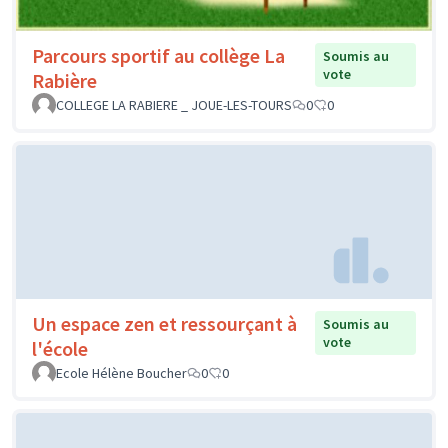
Parcours sportif au collège La
Soumis au
vote
Rabière
COLLEGE LA RABIERE _ JOUE-LES-TOURS
0
0
Un espace zen et ressourçant à
Soumis au
vote
l'école
Ecole Hélène Boucher
0
0