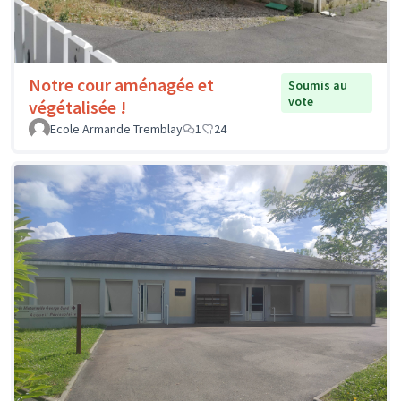
Notre cour aménagée et
Soumis au
vote
végétalisée !
Ecole Armande Tremblay
1
24