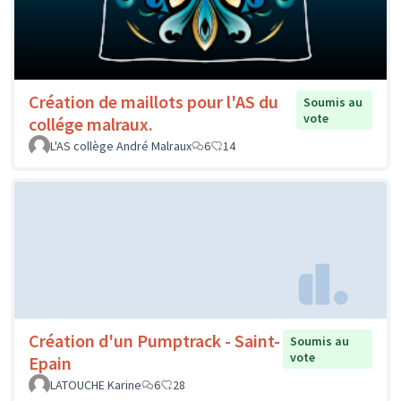
Création de maillots pour l'AS du
Soumis au
vote
collége malraux.
L'AS collège André Malraux
6
14
Création d'un Pumptrack - Saint-
Soumis au
vote
Epain
LATOUCHE Karine
6
28