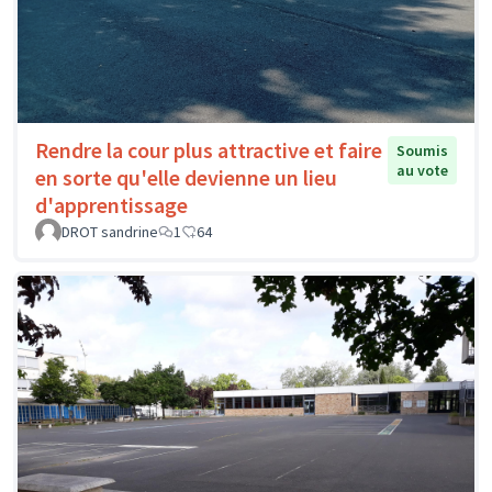
Rendre la cour plus attractive et faire
Soumis
au vote
en sorte qu'elle devienne un lieu
d'apprentissage
DROT sandrine
1
64