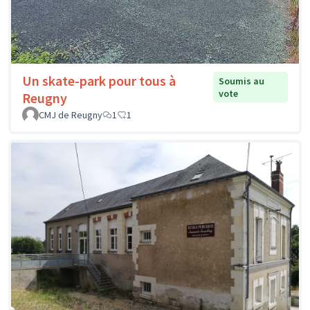
Un skate-park pour tous à
Soumis au
vote
Reugny
CMJ de Reugny
1
1