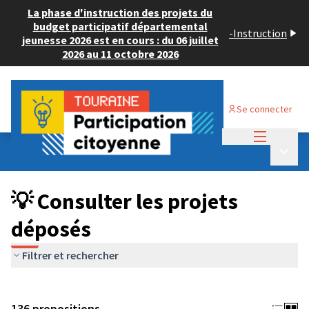
La phase d'instruction des projets du
budget participatif départemental
-
Instruction
jeunesse 2026 est en cours : du 06 juillet
2026 au 11 octobre 2026
Se connecter
Menu princi
Budget Participatif JEUNESSE 2024
/
Menu p
💡 Consulter les projets déposés
💡 Consulter les projets
déposés
Filtrer et rechercher
136 propositions