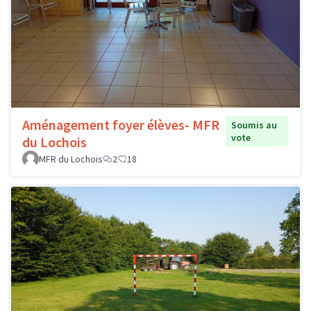
Aménagement foyer élèves- MFR
Soumis au
vote
du Lochois
MFR du Lochois
2
18