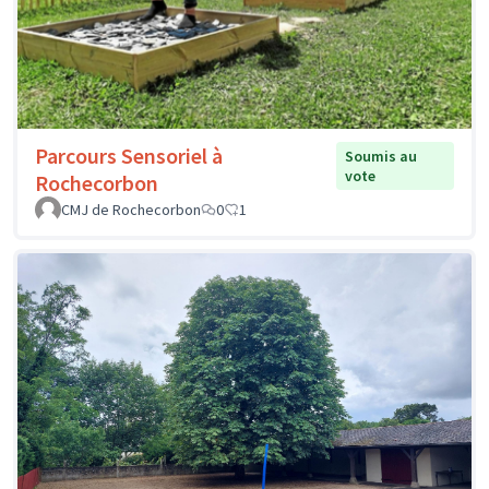
Parcours Sensoriel à
Soumis au
vote
Rochecorbon
CMJ de Rochecorbon
0
1