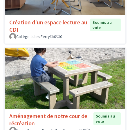
Création d'un espace lecture au
Soumis au
vote
CDI
Collège Jules Ferry
0
0
Aménagement de notre cour de
Soumis au
vote
récréation