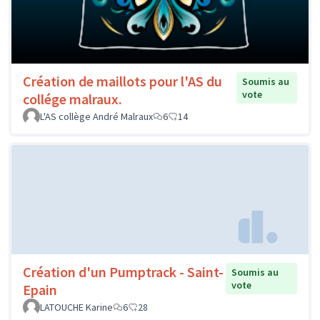
Création de maillots pour l'AS du
Soumis au
vote
collége malraux.
L'AS collège André Malraux
6
14
Création d'un Pumptrack - Saint-
Soumis au
vote
Epain
LATOUCHE Karine
6
28