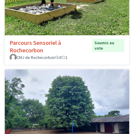
Parcours Sensoriel à
Soumis au
vote
Rochecorbon
CMJ de Rochecorbon
0
1