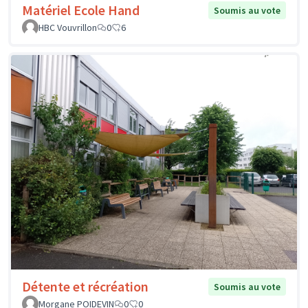
Matériel Ecole Hand
Soumis au vote
HBC Vouvrillon
0
6
Détente et récréation
Soumis au vote
Morgane POIDEVIN
0
0