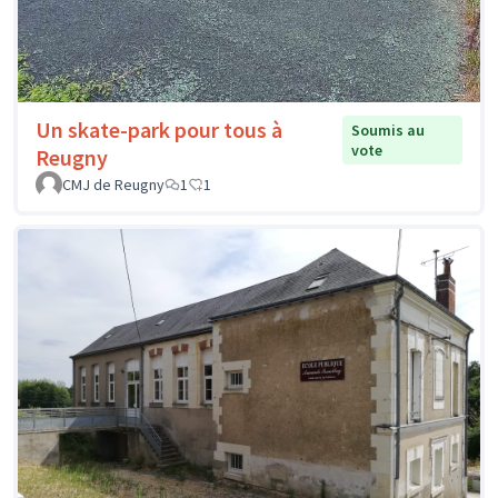
Un skate-park pour tous à
Soumis au
vote
Reugny
CMJ de Reugny
1
1