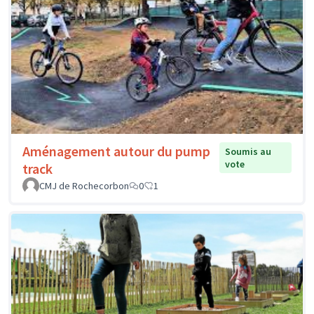
Aménagement autour du pump
Soumis au
vote
track
CMJ de Rochecorbon
0
1