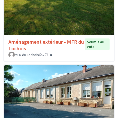
Aménagement extérieur - MFR du
Soumis au
vote
Lochois
MFR du Lochois
2
18