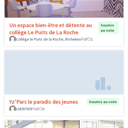
Un espace bien-être et détente au
Soumis
au vote
collège Le Puits de La Roche
Collège le Puits de la Roche, Richelieu
0
1
Yz'Parc le paradis des jeunes
Soumis au vote
LHERITIER
0
0