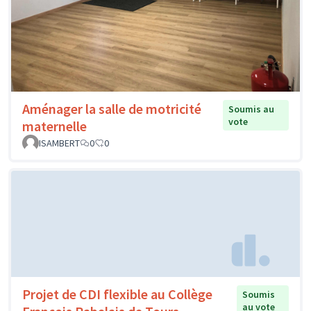
Aménager la salle de motricité
Soumis au
vote
maternelle
ISAMBERT
0
0
Projet de CDI flexible au Collège
Soumis
au vote