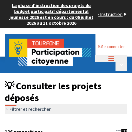
La phase d'instruction des projets du
budget participatif départemental
-
Instruction
jeunesse 2026 est en cours : du 06 juillet
2026 au 11 octobre 2026
Se connecter
Menu princi
Budget Participatif JEUNESSE 2024
/
Menu p
💡 Consulter les projets déposés
💡 Consulter les projets
déposés
Filtrer et rechercher
136 propositions