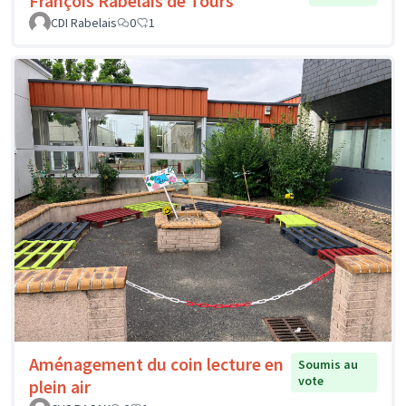
François Rabelais de Tours
CDI Rabelais
0
1
Aménagement du coin lecture en
Soumis au
vote
plein air