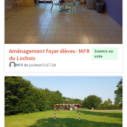
Aménagement foyer élèves- MFR
Soumis au
vote
du Lochois
MFR du Lochois
2
18