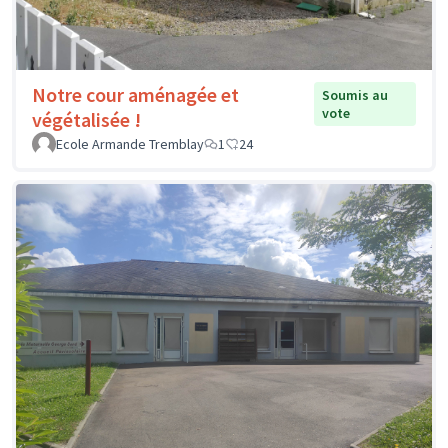
Notre cour aménagée et
Soumis au
vote
végétalisée !
Ecole Armande Tremblay
1
24