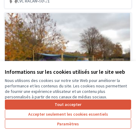
CVC RACAN
0
1
Informations sur les cookies utilisés sur le site web
Nous utilisons des cookies sur notre site Web pour améliorer la
performance et les contenus du site. Les cookies nous permettent
de fournir une expérience utilisateur et un contenu plus
personnalisés à partir de nos canaux de médias sociaux.
Tout accepter
Accepter seulement les cookies essentiels
La classe en dehors des murs
Soumis au vote
Paramètres
Collège Montrésor
0
0