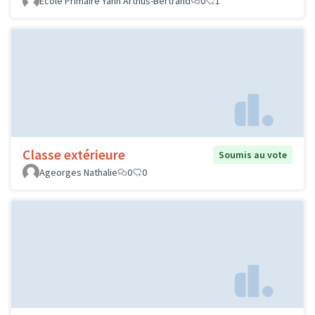
Ecole Primaire Yann Arthus-Bertrand
0
1
Classe extérieure
Soumis au vote
Ageorges Nathalie
0
0