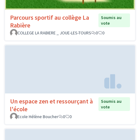
Parcours sportif au collège La
Soumis au
vote
Rabière
COLLEGE LA RABIERE _ JOUE-LES-TOURS
0
0
Un espace zen et ressourçant à
Soumis au
vote
l'école
Ecole Hélène Boucher
0
0