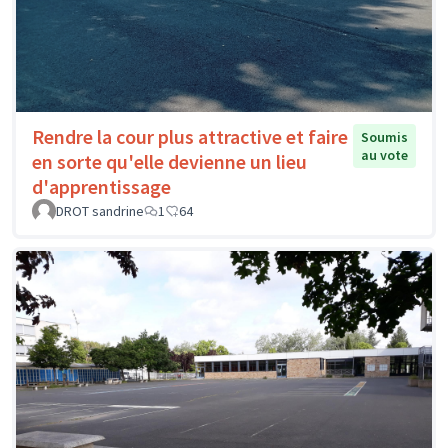
Rendre la cour plus attractive et faire
Soumis
au vote
en sorte qu'elle devienne un lieu
d'apprentissage
DROT sandrine
1
64