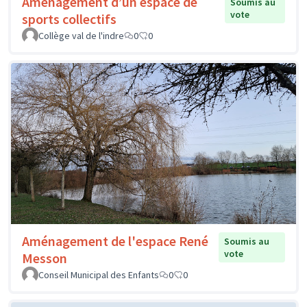
Aménagement d’un espace de
Soumis au
vote
sports collectifs
Collège val de l'indre
0
0
Aménagement de l'espace René
Soumis au
vote
Messon
Conseil Municipal des Enfants
0
0