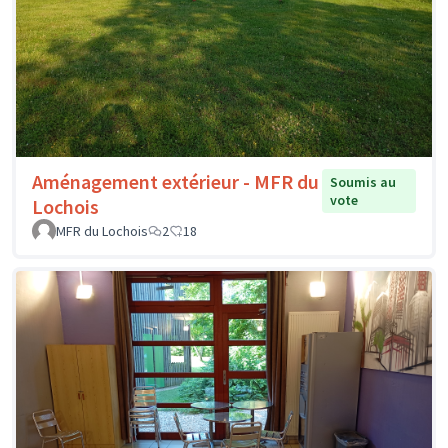
Aménagement extérieur - MFR du
Soumis au
vote
Lochois
MFR du Lochois
2
18