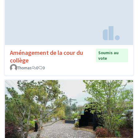
Aménagement de la cour du
Soumis au
vote
collège
Thomas
0
0