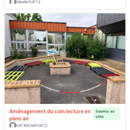
Gibelin
0
2
Aménagement du coin lecture en
Soumis au
vote
plein air
CVC RACAN
0
1