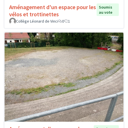
Aménagement d'un espace pour les
Soumis
au vote
vélos et trottinettes
Collège Léonard de Vinci
0
1