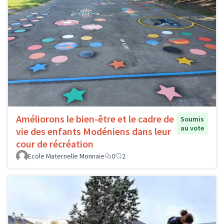
Améliorons le bien-être et le cadre de
Soumis
au vote
vie des enfants Modéniens dans leur
cour de récréation
Ecole Maternelle Monnaie
0
2