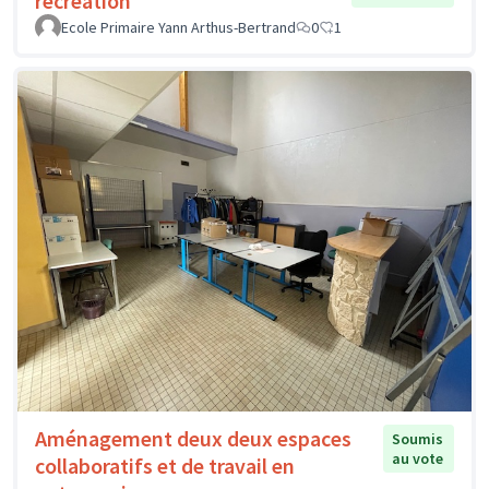
récréation
Ecole Primaire Yann Arthus-Bertrand
0
1
Aménagement deux deux espaces
Soumis
au vote
collaboratifs et de travail en