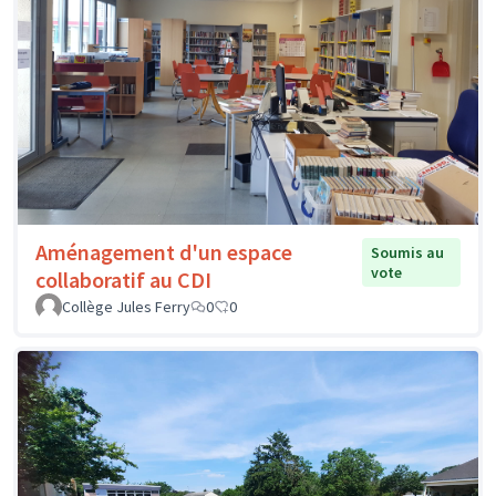
Aménagement d'un espace
Soumis au
vote
collaboratif au CDI
Collège Jules Ferry
0
0