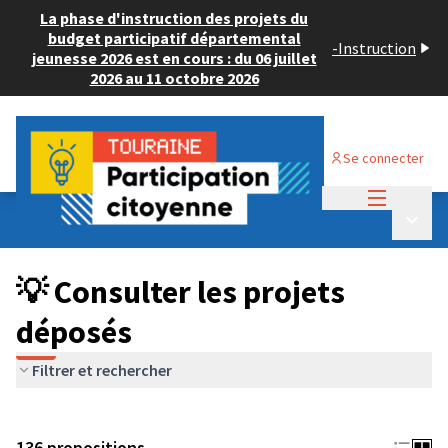
La phase d'instruction des projets du
budget participatif départemental
-
Instruction
jeunesse 2026 est en cours : du 06 juillet
2026 au 11 octobre 2026
Se connecter
Menu princi
Budget Participatif JEUNESSE 2024
/
Menu p
💡 Consulter les projets déposés
💡 Consulter les projets
déposés
Filtrer et rechercher
136 propositions