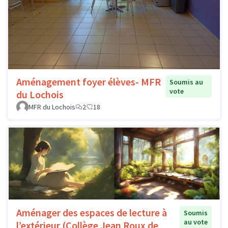
Aménagement foyer élèves- MFR
Soumis au
vote
du Lochois
MFR du Lochois
2
18
Aménager des espaces de lecture à
Soumis
au vote
l’extérieur (Collège Jean Roux de