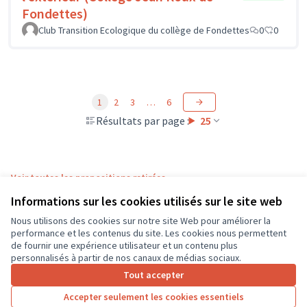
Fondettes)
Club Transition Ecologique du collège de Fondettes
0
0
1
2
3
…
6
Résultats par page :
25
Voir toutes les propositions retirées
Informations sur les cookies utilisés sur le site web
Nous utilisons des cookies sur notre site Web pour améliorer la
Conditions d'utilisation
performance et les contenus du site. Les cookies nous permettent
Paramètres des cookies
de fournir une expérience utilisateur et un contenu plus
CD37 sur X
CD37 sur Facebook
CD37 sur Instagram
CD37 sur YouTube
personnalisés à partir de nos canaux de médias sociaux.
(Lien externe)
(Lien externe)
(Lien externe)
(Lien externe)
Tout accepter
Accepter seulement les cookies essentiels