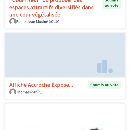
Soumis
au vote
espaces attractifs diversifiés dans
une cour végétalisée.
Ecole Jean Moulin
0
0
Affiche Accroche Expose...
Soumis au vote
Thomas
0
1