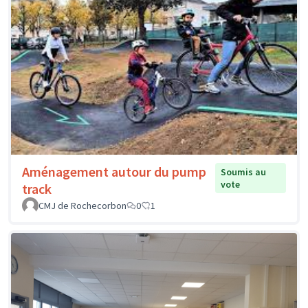
Aménagement autour du pump
Soumis au
vote
track
CMJ de Rochecorbon
0
1