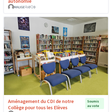
autonomie
MALIGE
0
0
Aménagement du CDI de notre
Soumis
au vote
Collège pour tous les Elèves