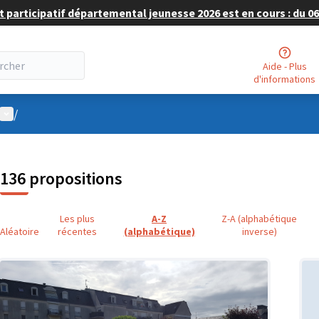
 participatif départemental jeunesse 2026 est en cours : du 06 
Aide - Plus
d'informations
Menu utilisateur
/
136 propositions
Les plus
A-Z
Z-A (alphabétique
Aléatoire
récentes
(alphabétique)
inverse)