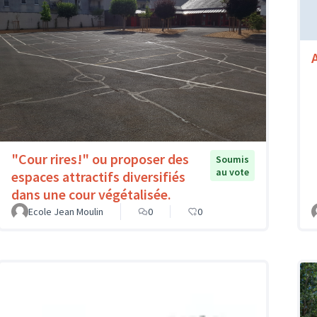
"Cour rires!" ou proposer des
Soumis
au vote
espaces attractifs diversifiés
dans une cour végétalisée.
Ecole Jean Moulin
0
0