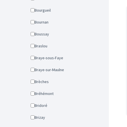
Bourgueil
Bournan
Boussay
Braslou
Braye-sous-Faye
Braye-sur-Maulne
Brèches
Bréhémont
Bridoré
Brizay