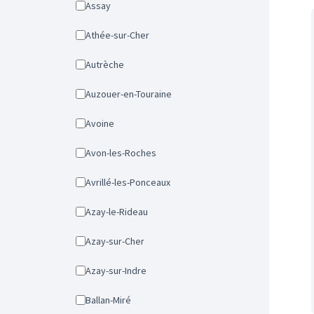
Assay
Athée-sur-Cher
Autrèche
Auzouer-en-Touraine
Avoine
Avon-les-Roches
Avrillé-les-Ponceaux
Azay-le-Rideau
Azay-sur-Cher
Azay-sur-Indre
Ballan-Miré