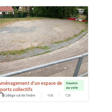
Aménagement d’un espace de
Soumis
au vote
sports collectifs
Collège val de l'indre
0
0