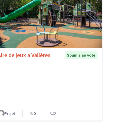
ire de jeux a Vallères
Soumis au vote
Projet
0
2