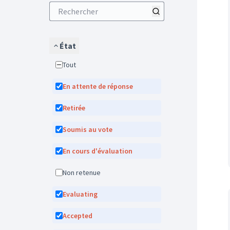
État
Tout
En attente de réponse
Retirée
Soumis au vote
En cours d'évaluation
Non retenue
Evaluating
Accepted