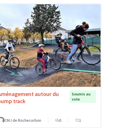
Aménagement autour du
Soumis au
vote
pump track
CMJ de Rochecorbon
0
1