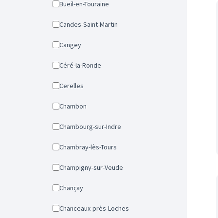
Bueil-en-Touraine
Candes-Saint-Martin
Cangey
Céré-la-Ronde
Cerelles
Chambon
Chambourg-sur-Indre
Chambray-lès-Tours
Champigny-sur-Veude
Chançay
Chanceaux-près-Loches