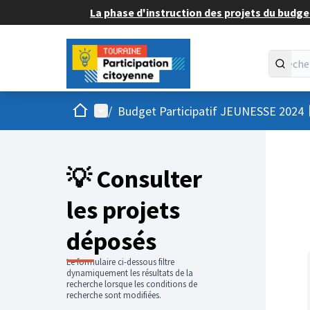
La phase d'instruction des projets du budget
Accueil
Menu principal
/
Budget Participatif JEUNESSE 2024
💡 Consulter
les projets
déposés
Le formulaire ci-dessous filtre
dynamiquement les résultats de la
recherche lorsque les conditions de
recherche sont modifiées.