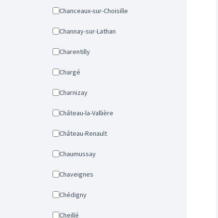
Chanceaux-sur-Choisille
Channay-sur-Lathan
Charentilly
Chargé
Charnizay
Château-la-Vallière
Château-Renault
Chaumussay
Chaveignes
Chédigny
Cheillé