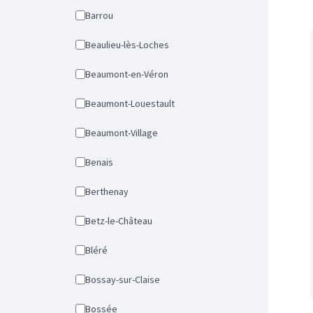
Barrou
Beaulieu-lès-Loches
Beaumont-en-Véron
Beaumont-Louestault
Beaumont-Village
Benais
Berthenay
Betz-le-Château
Bléré
Bossay-sur-Claise
Bossée