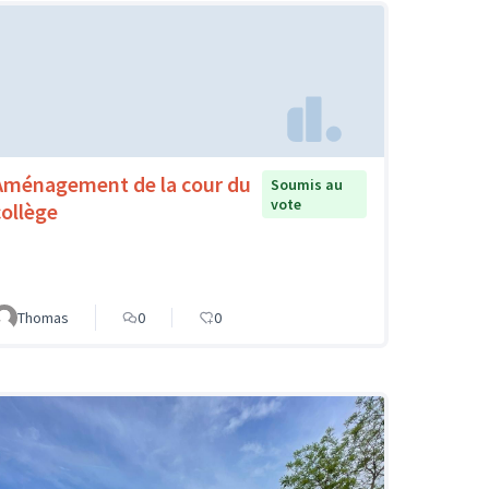
Aménagement de la cour du
Soumis au
vote
collège
Thomas
0
0