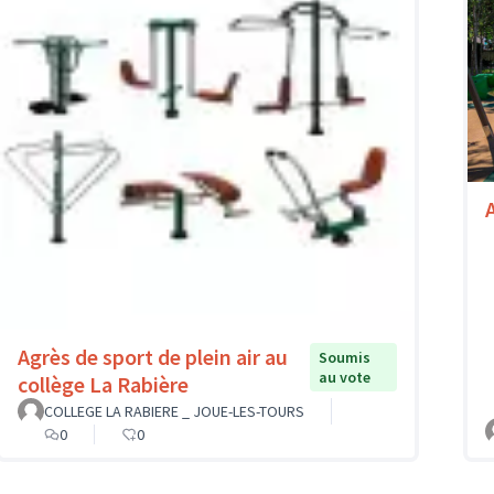
A
Agrès de sport de plein air au
Soumis
au vote
collège La Rabière
COLLEGE LA RABIERE _ JOUE-LES-TOURS
0
0