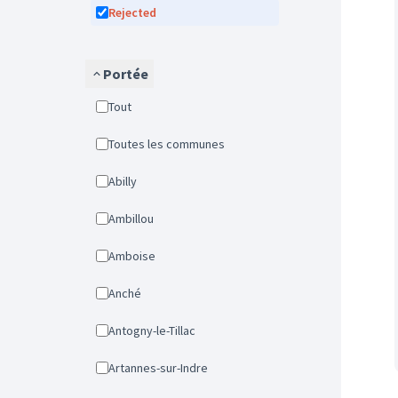
Rejected
Portée
Tout
Toutes les communes
Abilly
Ambillou
Amboise
Anché
Antogny-le-Tillac
Artannes-sur-Indre