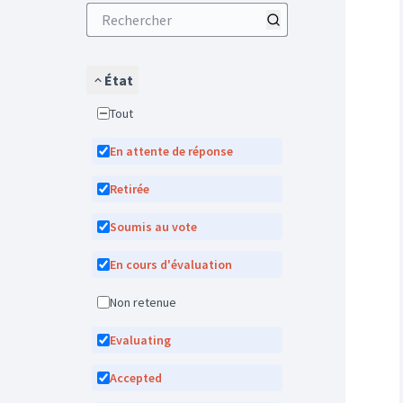
État
Tout
En attente de réponse
Retirée
Soumis au vote
En cours d'évaluation
Non retenue
Evaluating
Accepted