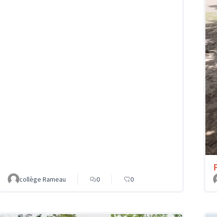
collège Rameau
0
0