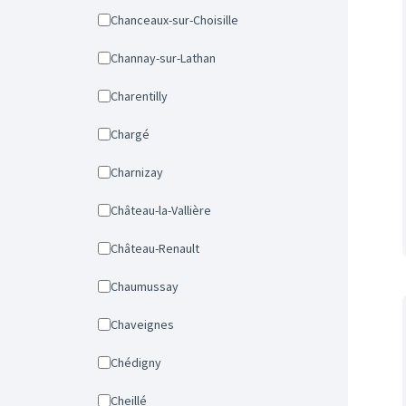
Chanceaux-sur-Choisille
Channay-sur-Lathan
Charentilly
Chargé
Charnizay
Château-la-Vallière
Château-Renault
Chaumussay
Chaveignes
Chédigny
Cheillé