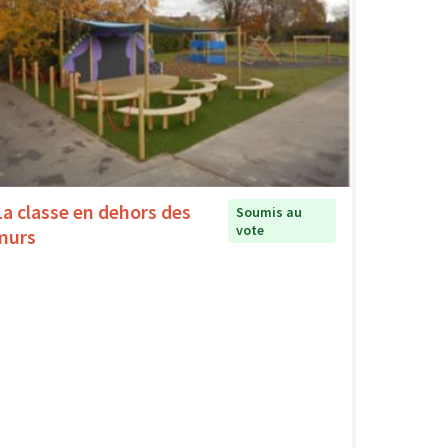
La classe en dehors des
Soumis au
vote
murs