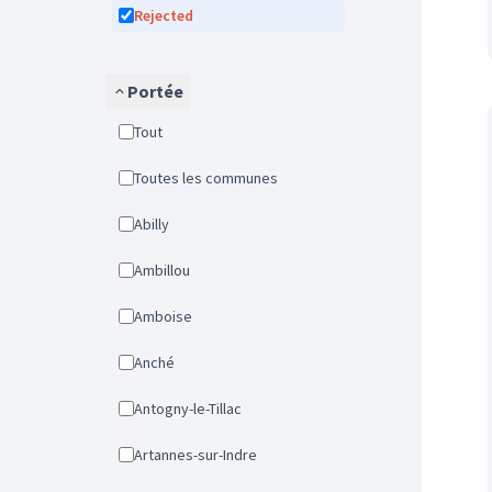
Rejected
Portée
Tout
Toutes les communes
Abilly
Ambillou
Amboise
Anché
Antogny-le-Tillac
Artannes-sur-Indre