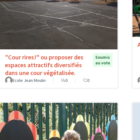
A
"Cour rires!" ou proposer des
Soumis
au vote
espaces attractifs diversifiés
dans une cour végétalisée.
Ecole Jean Moulin
0
0