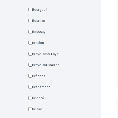
Bourgueil
Bournan
Boussay
Braslou
Braye-sous-Faye
Braye-sur-Maulne
Brèches
Bréhémont
Bridoré
Brizay