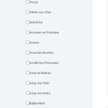
Assay
Athée-sur-Cher
Autrèche
Auzouer-en-Touraine
Avoine
Avon-les-Roches
Avrillé-les-Ponceaux
Azay-le-Rideau
Azay-sur-Cher
Azay-sur-Indre
Ballan-Miré