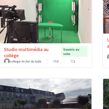
Studio multimédia au
Soumis au
vote
collège
college Arche du lude
0
1