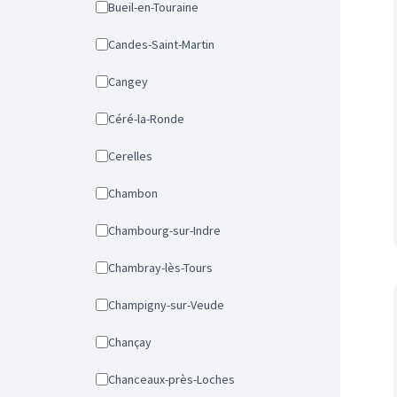
Bueil-en-Touraine
Candes-Saint-Martin
Cangey
Céré-la-Ronde
Cerelles
Chambon
Chambourg-sur-Indre
Chambray-lès-Tours
Champigny-sur-Veude
Chançay
Chanceaux-près-Loches