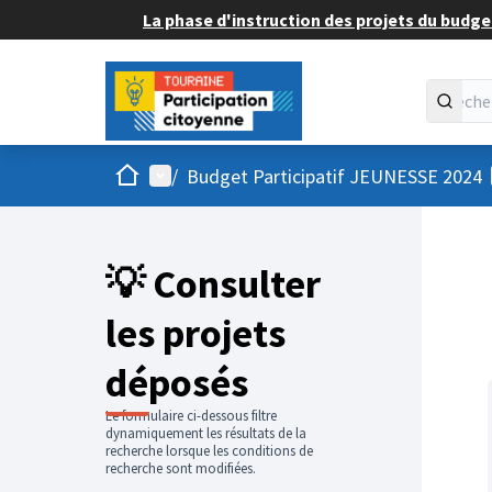
La phase d'instruction des projets du budget
Accueil
Menu principal
/
Budget Participatif JEUNESSE 2024
💡 Consulter
les projets
déposés
Le formulaire ci-dessous filtre
dynamiquement les résultats de la
recherche lorsque les conditions de
recherche sont modifiées.