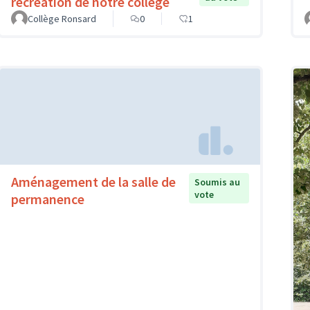
récréation de notre collège
Collège Ronsard
0
1
Aménagement de la salle de
Soumis au
vote
permanence