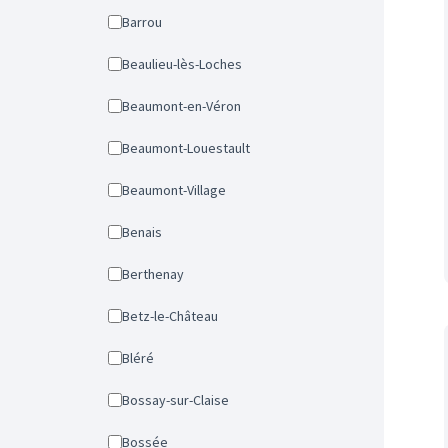
Barrou
Beaulieu-lès-Loches
Beaumont-en-Véron
Beaumont-Louestault
Beaumont-Village
Benais
Berthenay
Betz-le-Château
Bléré
Bossay-sur-Claise
Bossée