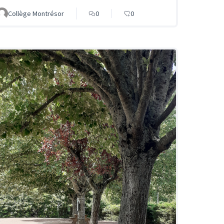
Collège Montrésor
0
0