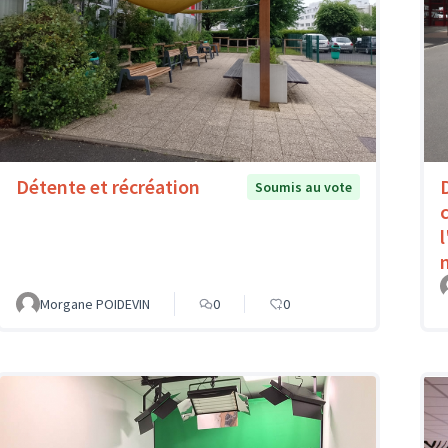
Détente et récréation
Soumis au vote
Morgane POIDEVIN
0
0