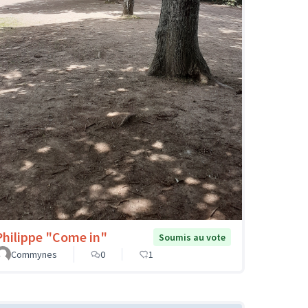
Philippe "Come in"
Soumis au vote
Commynes
0
1