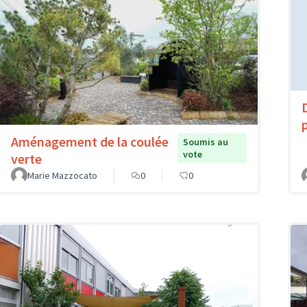
Aménagement de la coulée
Soumis au
vote
verte
Marie Mazzocato
0
0