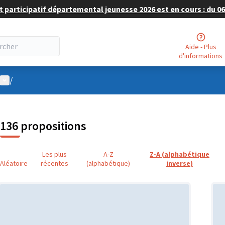
 participatif départemental jeunesse 2026 est en cours : du 06 
Aide - Plus
d'informations
Menu utilisateur
/
136 propositions
Les plus
A-Z
Z-A (alphabétique
Aléatoire
récentes
(alphabétique)
inverse)