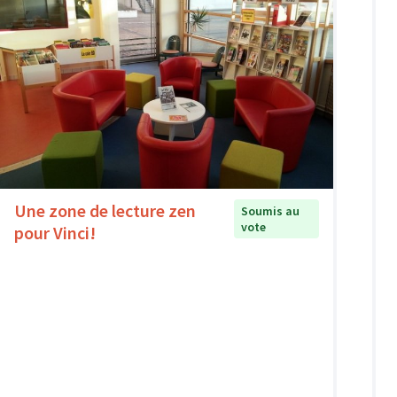
Une zone de lecture zen
Soumis au
vote
pour Vinci!