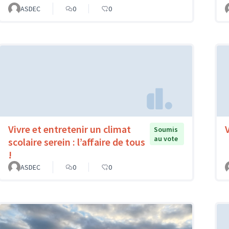
ASDEC
0
0
Vivre et entretenir un climat
Soumis
au vote
scolaire serein : l’affaire de tous
!
ASDEC
0
0