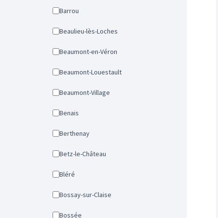
Barrou
Beaulieu-lès-Loches
Beaumont-en-Véron
Beaumont-Louestault
Beaumont-Village
Benais
Berthenay
Betz-le-Château
Bléré
Bossay-sur-Claise
Bossée