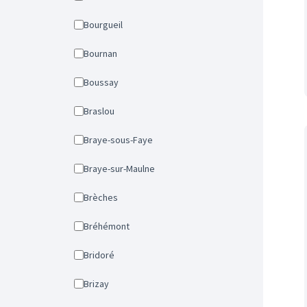
Bourgueil
Bournan
Boussay
Braslou
Braye-sous-Faye
Braye-sur-Maulne
Brèches
Bréhémont
Bridoré
Brizay