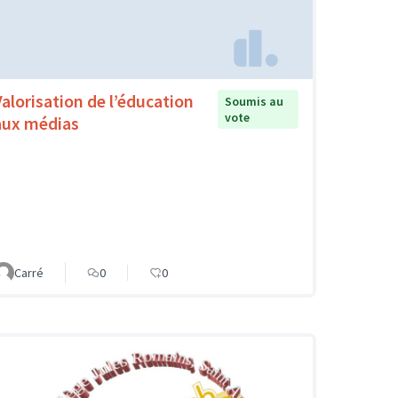
Valorisation de l’éducation
Soumis au
vote
aux médias
Carré
0
0