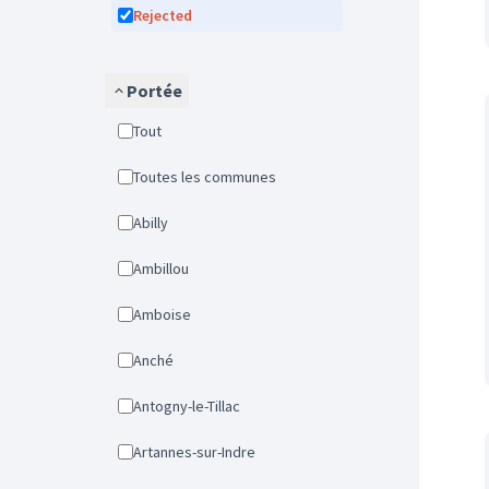
Rejected
Portée
Tout
Toutes les communes
Abilly
Ambillou
Amboise
Anché
Antogny-le-Tillac
Artannes-sur-Indre