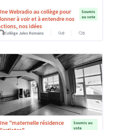
Une Webradio au collège pour
Soumis
au vote
donner à voir et à entendre nos
actions, nos idées
Collège Jules Romains
0
0
Une "maternelle résidence
Soumis au
vote
d'artistes"