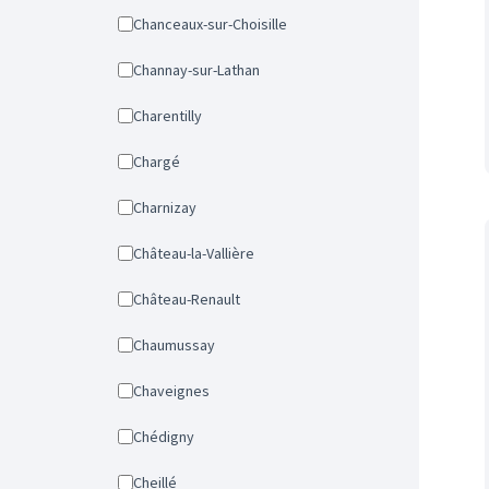
Chanceaux-sur-Choisille
Channay-sur-Lathan
Charentilly
Chargé
Charnizay
Château-la-Vallière
Château-Renault
Chaumussay
Chaveignes
Chédigny
Cheillé