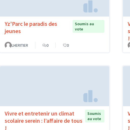
Yz'Parc le paradis des
Soumis au
vote
jeunes
s
!
LHERITIER
0
0
Vivre et entretenir un climat
Soumis
au vote
scolaire serein : l’affaire de tous
s
!
!