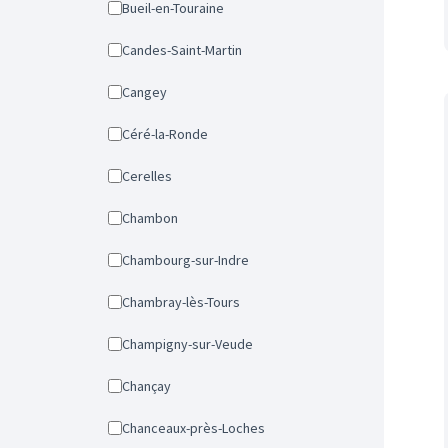
Bueil-en-Touraine
Candes-Saint-Martin
Cangey
Céré-la-Ronde
Cerelles
Chambon
Chambourg-sur-Indre
Chambray-lès-Tours
Champigny-sur-Veude
Chançay
Chanceaux-près-Loches