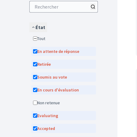
État
Tout
En attente de réponse
Retirée
Soumis au vote
En cours d'évaluation
Non retenue
Evaluating
Accepted