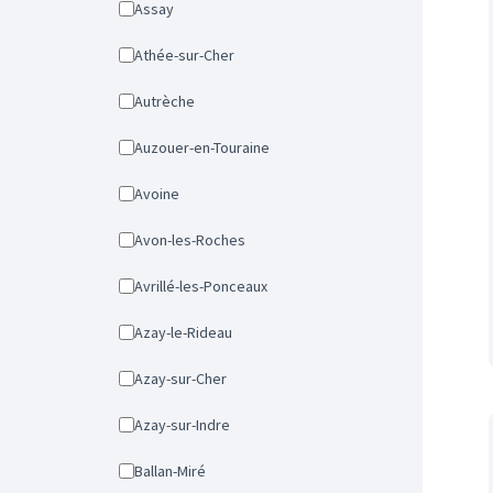
Assay
Athée-sur-Cher
Autrèche
Auzouer-en-Touraine
Avoine
Avon-les-Roches
Avrillé-les-Ponceaux
Azay-le-Rideau
Azay-sur-Cher
Azay-sur-Indre
Ballan-Miré