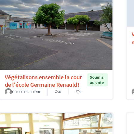
Végétalisons ensemble la cour
Soumis
au vote
de l'école Germaine Renauld!
COURTES Julien
0
1