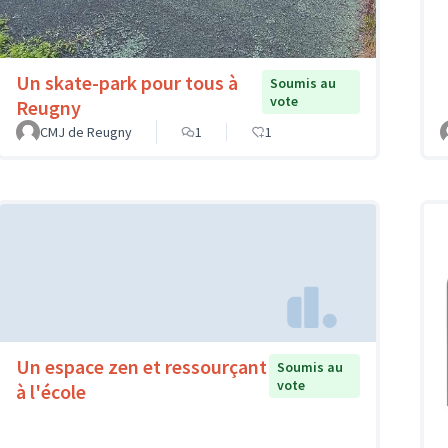
Un skate-park pour tous à
Soumis au
vote
Reugny
CMJ de Reugny
1
1
Un espace zen et ressourçant
Soumis au
vote
à l'école