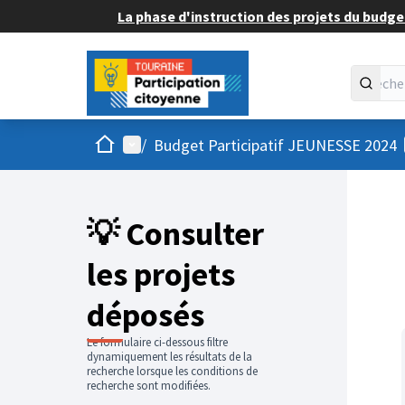
La phase d'instruction des projets du budget
Accueil
Menu principal
/
Budget Participatif JEUNESSE 2024
💡 Consulter
les projets
déposés
Le formulaire ci-dessous filtre
dynamiquement les résultats de la
recherche lorsque les conditions de
recherche sont modifiées.