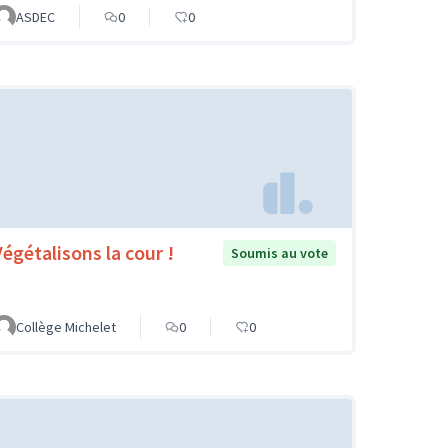
ASDEC
0
0
Végétalisons la cour !
Soumis au vote
Collège Michelet
0
0