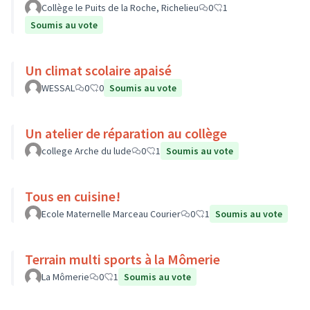
Collège le Puits de la Roche, Richelieu
0
1
Soumis au vote
Un climat scolaire apaisé
WESSAL
0
0
Soumis au vote
Un atelier de réparation au collège
college Arche du lude
0
1
Soumis au vote
Tous en cuisine!
Ecole Maternelle Marceau Courier
0
1
Soumis au vote
Terrain multi sports à la Mômerie
La Mômerie
0
1
Soumis au vote