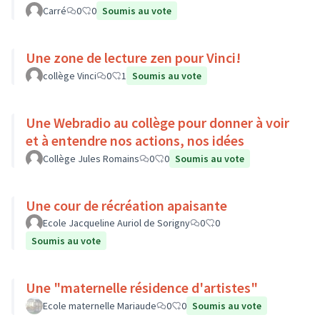
Carré
0
0
Soumis au vote
Une zone de lecture zen pour Vinci!
collège Vinci
0
1
Soumis au vote
Une Webradio au collège pour donner à voir
et à entendre nos actions, nos idées
Collège Jules Romains
0
0
Soumis au vote
Une cour de récréation apaisante
Ecole Jacqueline Auriol de Sorigny
0
0
Soumis au vote
Une "maternelle résidence d'artistes"
Ecole maternelle Mariaude
0
0
Soumis au vote