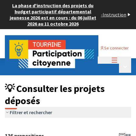
La phase d'instruction des projets du
budget participatif départemental
-
Instruction
jeunesse 2026 est en cours : du 06 juillet
2026 au 11 octobre 2026
Se connecter
Menu princi
Budget Participatif JEUNESSE 2024
/
Menu p
💡 Consulter les projets déposés
💡 Consulter les projets
déposés
Filtrer et rechercher
136 propositions