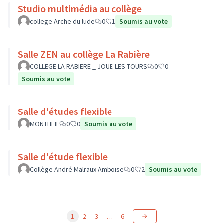
Studio multimédia au collège
college Arche du lude
0
1
Soumis au vote
Salle ZEN au collège La Rabière
COLLEGE LA RABIERE _ JOUE-LES-TOURS
0
0
Soumis au vote
Salle d'études flexible
MONTHEIL
0
0
Soumis au vote
Salle d'étude flexible
Collège André Malraux Amboise
0
2
Soumis au vote
1
2
3
…
6