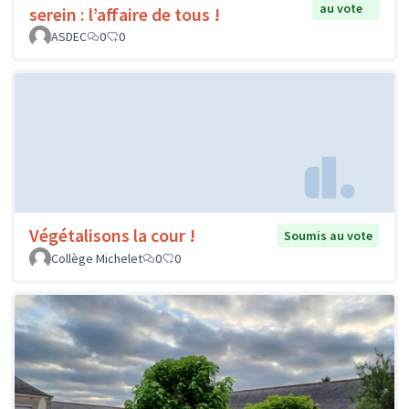
au vote
serein : l’affaire de tous !
ASDEC
0
0
Végétalisons la cour !
Soumis au vote
Collège Michelet
0
0