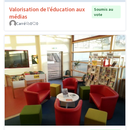
Valorisation de l’éducation aux
Soumis au
vote
médias
Carré
0
0