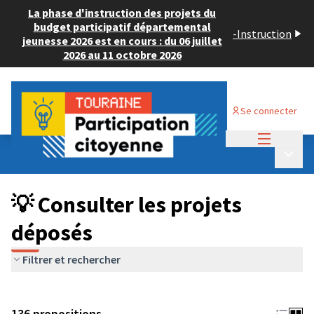
La phase d'instruction des projets du
budget participatif départemental
-
Instruction
jeunesse 2026 est en cours : du 06 juillet
2026 au 11 octobre 2026
Se connecter
Menu princi
Budget Participatif JEUNESSE 2024
/
Menu p
💡 Consulter les projets déposés
💡 Consulter les projets
déposés
Filtrer et rechercher
136 propositions