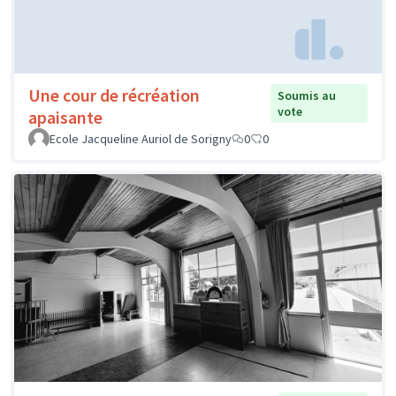
Une cour de récréation
Soumis au
vote
apaisante
Ecole Jacqueline Auriol de Sorigny
0
0