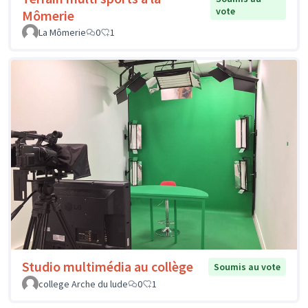
vote
Mômerie
La Mômerie
0
1
Studio multimédia au collège
Soumis au vote
college Arche du lude
0
1