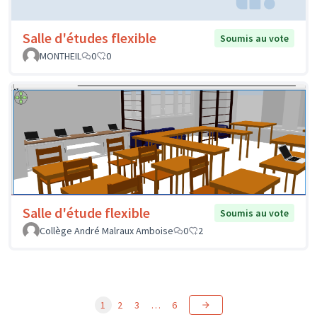
Salle d'études flexible
Soumis au vote
MONTHEIL
0
0
Salle d'étude flexible
Soumis au vote
Collège André Malraux Amboise
0
2
1
2
3
…
6