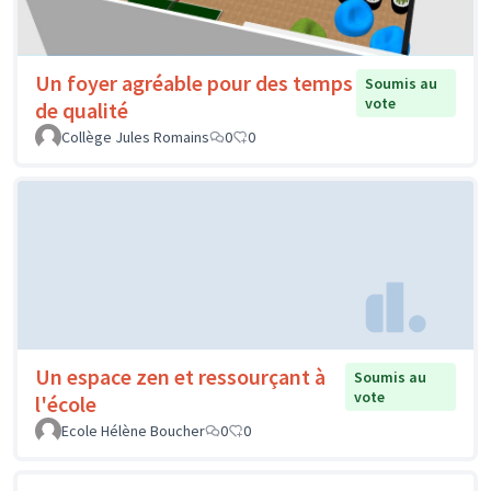
Un foyer agréable pour des temps
Soumis au
vote
de qualité
Collège Jules Romains
0
0
Un espace zen et ressourçant à
Soumis au
vote
l'école
Ecole Hélène Boucher
0
0