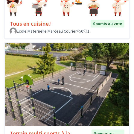
Tous en cuisine!
Soumis au vote
Ecole Maternelle Marceau Courier
0
1
Terrain multi sports à la
Soumis au