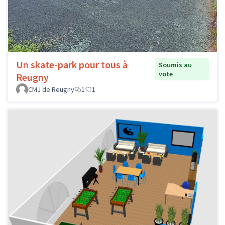
Un skate-park pour tous à
Soumis au
vote
Reugny
CMJ de Reugny
1
1