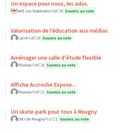
Un espace pour nous, les ados.
APE Les Diablotins
0
0
Soumis au vote
Valorisation de l’éducation aux médias
Carré
0
0
Soumis au vote
Aménager une salle d'étude flexible
Thomas
0
0
Soumis au vote
Affiche Accroche Expose...
Thomas
0
1
Soumis au vote
Un skate-park pour tous à Reugny
CMJ de Reugny
1
1
Soumis au vote