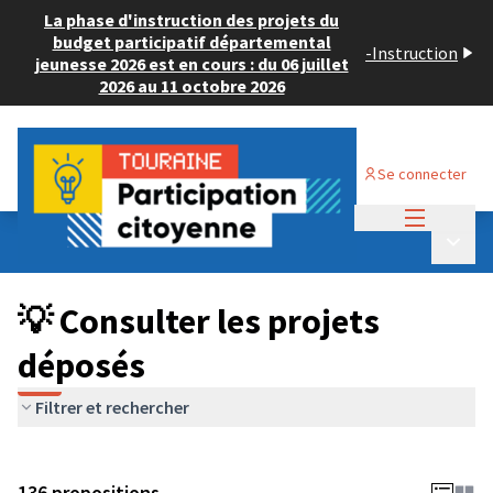
La phase d'instruction des projets du
budget participatif départemental
-
Instruction
jeunesse 2026 est en cours : du 06 juillet
2026 au 11 octobre 2026
Se connecter
Menu princi
Budget Participatif JEUNESSE 2024
/
Menu p
💡 Consulter les projets déposés
💡 Consulter les projets
déposés
Filtrer et rechercher
136 propositions