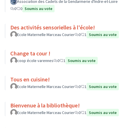
Association des Cadets de la Gendarmerie d'Indre-et-Loire
0
0
Soumis au vote
Des activités sensorielles à l'école!
Ecole Maternelle Marceau Courier
0
1
Soumis au vote
Change ta cour !
coop école varennes
0
1
Soumis au vote
Tous en cuisine!
Ecole Maternelle Marceau Courier
0
1
Soumis au vote
Bienvenue à la bibliothèque!
Ecole Maternelle Marceau Courier
0
1
Soumis au vote