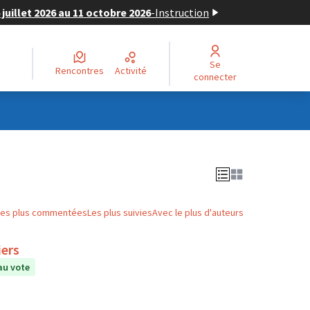
juillet 2026 au 11 octobre 2026
-
Instruction
Se
Rencontres
Activité
connecter
Les plus commentées
Les plus suivies
Avec le plus d'auteurs
iers
au vote