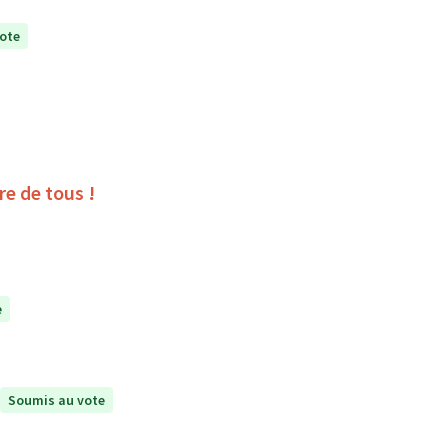
ote
ire de tous !
e
Soumis au vote