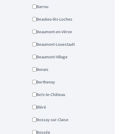
Barrou
Beaulieu-lès-Loches
Beaumont-en-Véron
Beaumont-Louestault
Beaumont-Village
Benais
Berthenay
Betz-le-Château
Bléré
Bossay-sur-Claise
Bossée