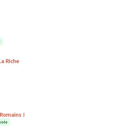
e
La Riche
s Romains !
vote