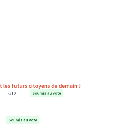
es du collège Pierre Corneille de Tours sont les futurs citoyens de demain !
10
Soumis au vote
Soumis au vote