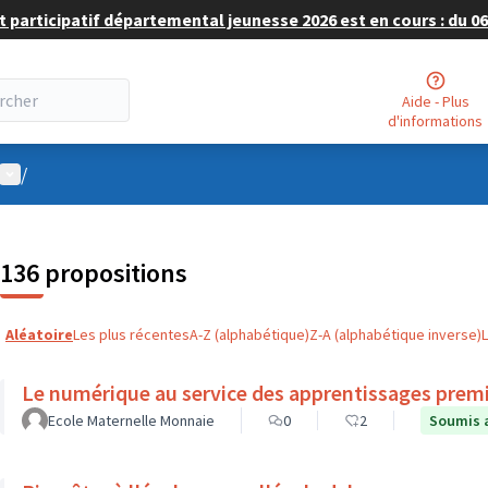
 participatif départemental jeunesse 2026 est en cours : du 06 
Aide - Plus
d'informations
Menu utilisateur
/
136 propositions
Aléatoire
Les plus récentes
A-Z (alphabétique)
Z-A (alphabétique inverse)
Le numérique au service des apprentissages prem
Ecole Maternelle Monnaie
0
2
Soumis 