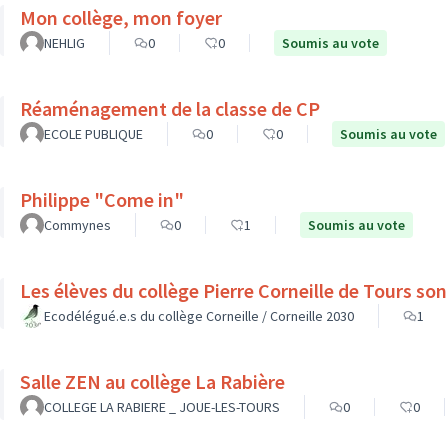
Mon collège, mon foyer
NEHLIG
0
0
Soumis au vote
Réaménagement de la classe de CP
ECOLE PUBLIQUE
0
0
Soumis au vote
Philippe "Come in"
Commynes
0
1
Soumis au vote
Les élèv
Ecodélégué.e.s du collège Corneille / Corneille 2030
1
Salle ZEN au collège La Rabière
COLLEGE LA RABIERE _ JOUE-LES-TOURS
0
0