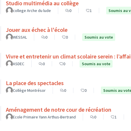
Studio multimédia au collège
college Arche du lude
0
1
Soumis au v
Jouer aux échec à l'école
WESSAL
0
0
Soumis au vote
Vivre et entretenir un climat scolaire serein : l’affa
ASDEC
0
0
Soumis au vote
La place des spectacles
Collège Montrésor
0
0
Soumis au vot
Aménagement de notre cour de récréation
Ecole Primaire Yann Arthus-Bertrand
0
1