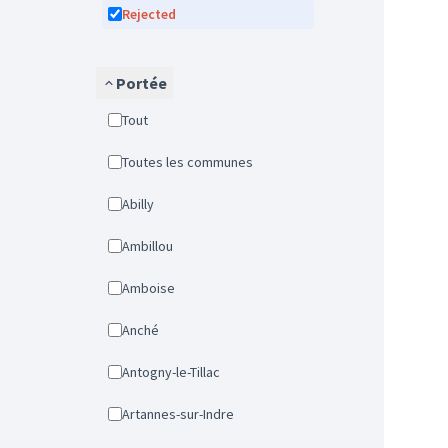
Rejected
Portée
Tout
Toutes les communes
Abilly
Ambillou
Amboise
Anché
Antogny-le-Tillac
Artannes-sur-Indre