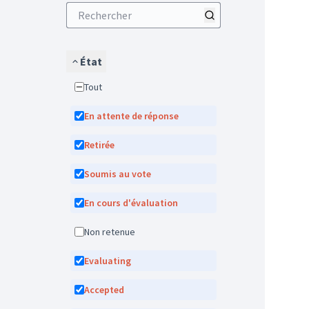
État
Tout
En attente de réponse
Retirée
Soumis au vote
En cours d'évaluation
Non retenue
Evaluating
Accepted