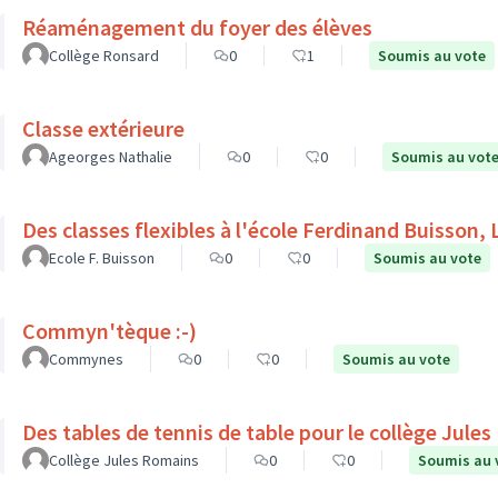
Réaménagement du foyer des élèves
Collège Ronsard
0
1
Soumis au vote
Classe extérieure
Ageorges Nathalie
0
0
Soumis au vot
Des classes flexibles à l'école Ferdinand Buisson, 
Ecole F. Buisson
0
0
Soumis au vote
Commyn'tèque :-)
Commynes
0
0
Soumis au vote
Des tables de tennis de table pour le collège Jule
Collège Jules Romains
0
0
Soumis au 