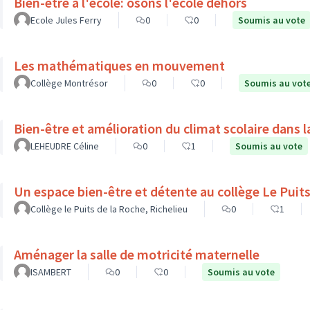
Bien-être à l'école: osons l'école dehors
Ecole Jules Ferry
0
0
Soumis au vote
Les mathématiques en mouvement
Collège Montrésor
0
0
Soumis au vot
Bien-être et amélioration du climat scolaire dans l
LEHEUDRE Céline
0
1
Soumis au vote
Un espace bien-être et d
Collège le Puits de la Roche, Richelieu
0
1
Aménager la salle de motricité maternelle
ISAMBERT
0
0
Soumis au vote