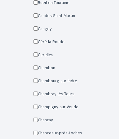
Bueil-en-Touraine
Candes-Saint-Martin
Cangey
Céré-la-Ronde
Cerelles
Chambon
Chambourg-sur-Indre
Chambray-lès-Tours
Champigny-sur-Veude
Chançay
Chanceaux-près-Loches