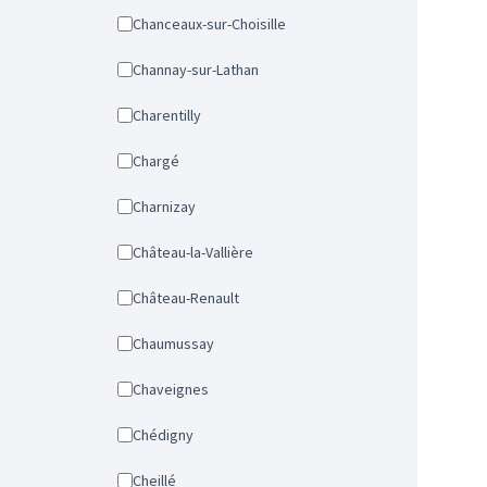
Chanceaux-sur-Choisille
Channay-sur-Lathan
Charentilly
Chargé
Charnizay
Château-la-Vallière
Château-Renault
Chaumussay
Chaveignes
Chédigny
Cheillé