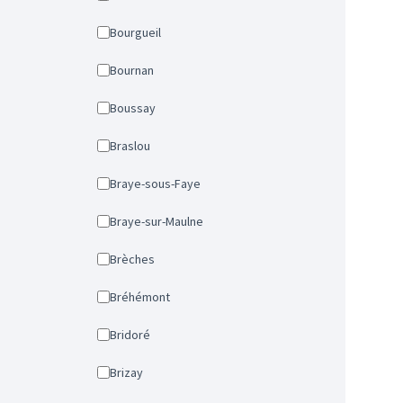
Bourgueil
Bournan
Boussay
Braslou
Braye-sous-Faye
Braye-sur-Maulne
Brèches
Bréhémont
Bridoré
Brizay