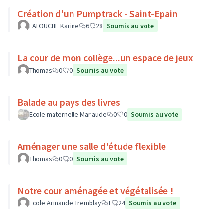
Création d'un Pumptrack - Saint-Epain
LATOUCHE Karine
6
28
Soumis au vote
La cour de mon collège...un espace de jeux
Thomas
0
0
Soumis au vote
Balade au pays des livres
Ecole maternelle Mariaude
0
0
Soumis au vote
Aménager une salle d'étude flexible
Thomas
0
0
Soumis au vote
Notre cour aménagée et végétalisée !
Ecole Armande Tremblay
1
24
Soumis au vote