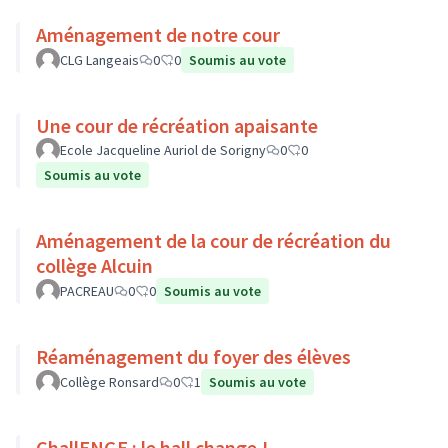
Aménagement de notre cour
CLG Langeais
0
0
Soumis au vote
Une cour de récréation apaisante
Ecole Jacqueline Auriol de Sorigny
0
0
Soumis au vote
Aménagement de la cour de récréation du
collège Alcuin
PACREAU
0
0
Soumis au vote
Réaménagement du foyer des élèves
Collège Ronsard
0
1
Soumis au vote
ChallENGE : le hall change !