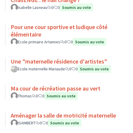
Isabelle Lasneau
0
0
Soumis au vote
Pour une cour sportive et ludique côté
élémentaire
Ecole primaire Artannes
0
0
Soumis au vote
Une "maternelle résidence d'artistes"
Ecole maternelle Mariaude
0
0
Soumis au vote
Ma cour de récréation passe au vert
Thomas
0
0
Soumis au vote
Aménager la salle de motricité maternelle
ISAMBERT
0
0
Soumis au vote