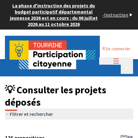
La phase d'instruction des projets du
budget participatif départemental
-
Instruction
jeunesse 2026 est en cours : du 06 juillet
2026 au 11 octobre 2026
Se connecter
Menu princi
Budget Participatif JEUNESSE 2024
/
Menu p
💡 Consulter les projets déposés
💡 Consulter les projets
déposés
Filtrer et rechercher
136 propositions