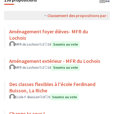
Classement des propositions par :
Aménagement foyer élèves- MFR du
Lochois
MFR du Lochois
2
18
Soumis au vote
Aménagement extérieur - MFR du Lochois
MFR du Lochois
2
18
Soumis au vote
Des classes flexibles à l'école Ferdinand
Buisson, La Riche
Ecole F. Buisson
0
0
Soumis au vote
Change ta cour !