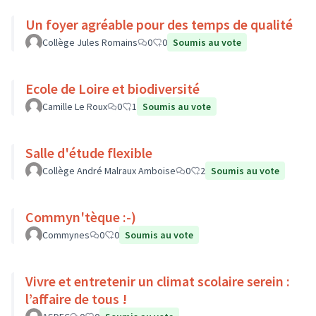
Un foyer agréable pour des temps de qualité
Collège Jules Romains
0
0
Soumis au vote
Ecole de Loire et biodiversité
Camille Le Roux
0
1
Soumis au vote
Salle d'étude flexible
Collège André Malraux Amboise
0
2
Soumis au vote
Commyn'tèque :-)
Commynes
0
0
Soumis au vote
Vivre et entretenir un climat scolaire serein :
l’affaire de tous !