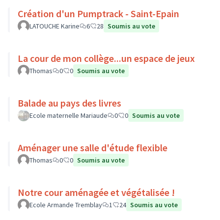
Création d'un Pumptrack - Saint-Epain
LATOUCHE Karine
6
28
Soumis au vote
La cour de mon collège...un espace de jeux
Thomas
0
0
Soumis au vote
Balade au pays des livres
Ecole maternelle Mariaude
0
0
Soumis au vote
Aménager une salle d'étude flexible
Thomas
0
0
Soumis au vote
Notre cour aménagée et végétalisée !
Ecole Armande Tremblay
1
24
Soumis au vote