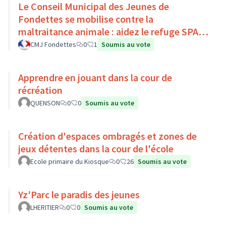
Le Conseil Municipal des Jeunes de
Fondettes se mobilise contre la
maltraitance animale : aidez le refuge SPA
de Luynes !
CMJ Fondettes
0
1
Soumis au vote
Apprendre en jouant dans la cour de
récréation
QUENSON
0
0
Soumis au vote
Création d'espaces ombragés et zones de
jeux détentes dans la cour de l'école
Ecole primaire du Kiosque
0
26
Soumis au vote
Yz'Parc le paradis des jeunes
LHERITIER
0
0
Soumis au vote