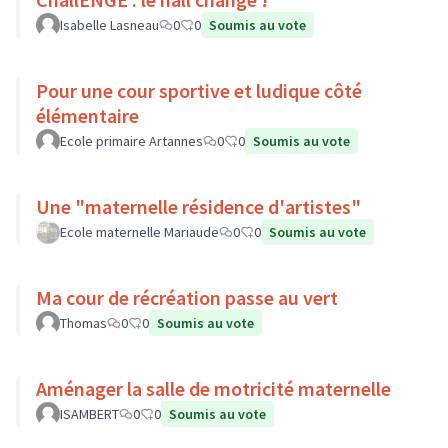
Isabelle Lasneau
0
0
Soumis au vote
Pour une cour sportive et ludique côté
élémentaire
Ecole primaire Artannes
0
0
Soumis au vote
Une "maternelle résidence d'artistes"
Ecole maternelle Mariaude
0
0
Soumis au vote
Ma cour de récréation passe au vert
Thomas
0
0
Soumis au vote
Aménager la salle de motricité maternelle
ISAMBERT
0
0
Soumis au vote