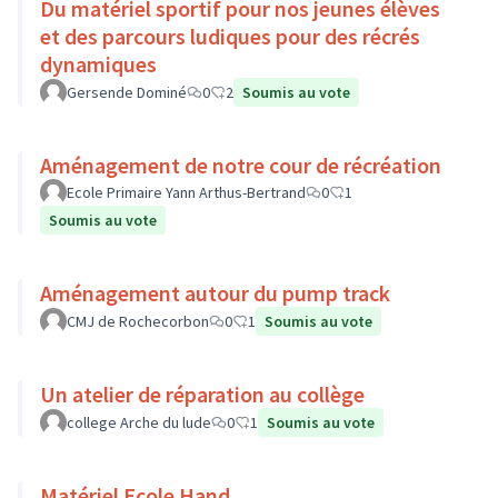
Du matériel sportif pour nos jeunes élèves
et des parcours ludiques pour des récrés
dynamiques
Gersende Dominé
0
2
Soumis au vote
Aménagement de notre cour de récréation
Ecole Primaire Yann Arthus-Bertrand
0
1
Soumis au vote
Aménagement autour du pump track
CMJ de Rochecorbon
0
1
Soumis au vote
Un atelier de réparation au collège
college Arche du lude
0
1
Soumis au vote
Matériel Ecole Hand