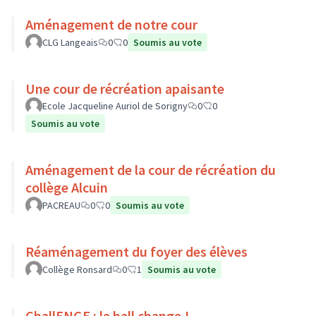
Aménagement de notre cour
CLG Langeais
0
0
Soumis au vote
Une cour de récréation apaisante
Ecole Jacqueline Auriol de Sorigny
0
0
Soumis au vote
Aménagement de la cour de récréation du
collège Alcuin
PACREAU
0
0
Soumis au vote
Réaménagement du foyer des élèves
Collège Ronsard
0
1
Soumis au vote
ChallENGE : le hall change !