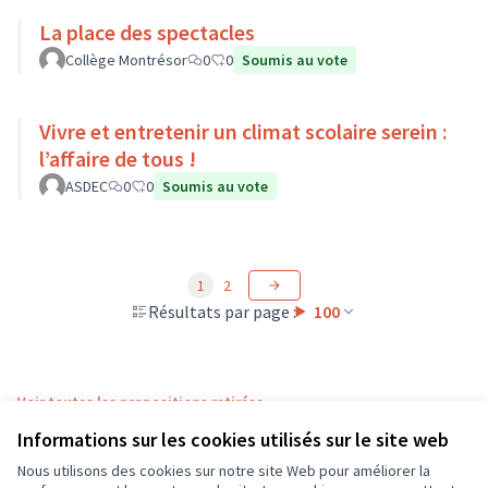
La place des spectacles
Collège Montrésor
0
0
Soumis au vote
Vivre et entretenir un climat scolaire serein :
l’affaire de tous !
ASDEC
0
0
Soumis au vote
1
2
Résultats par page :
100
Voir toutes les propositions retirées
Informations sur les cookies utilisés sur le site web
Nous utilisons des cookies sur notre site Web pour améliorer la
Conditions d'utilisation