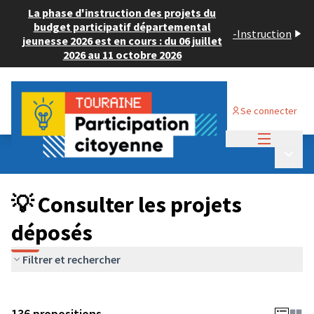
La phase d'instruction des projets du
budget participatif départemental
-
Instruction
jeunesse 2026 est en cours : du 06 juillet
2026 au 11 octobre 2026
Se connecter
Menu princi
Budget Participatif JEUNESSE 2024
/
Menu p
💡 Consulter les projets déposés
💡 Consulter les projets
déposés
Filtrer et rechercher
136 propositions