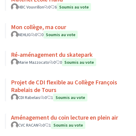
HBC Vouvrillon
0
6
Soumis au vote
Mon collège, ma cour
NEHLIG
0
0
Soumis au vote
Ré-aménagement du skatepark
Marie Mazzocato
0
0
Soumis au vote
Projet de CDI flexible au Collège François
Rabelais de Tours
CDI Rabelais
0
1
Soumis au vote
Aménagement du coin lecture en plein air
CVC RACAN
0
1
Soumis au vote