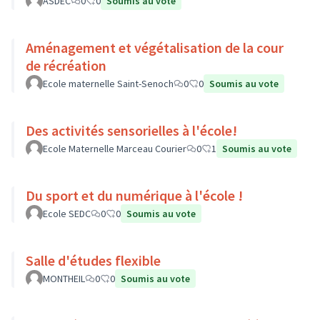
ASDEC
0
0
Soumis au vote
Aménagement et végétalisation de la cour
de récréation
Ecole maternelle Saint-Senoch
0
0
Soumis au vote
Des activités sensorielles à l'école!
Ecole Maternelle Marceau Courier
0
1
Soumis au vote
Du sport et du numérique à l'école !
Ecole SEDC
0
0
Soumis au vote
Salle d'études flexible
MONTHEIL
0
0
Soumis au vote