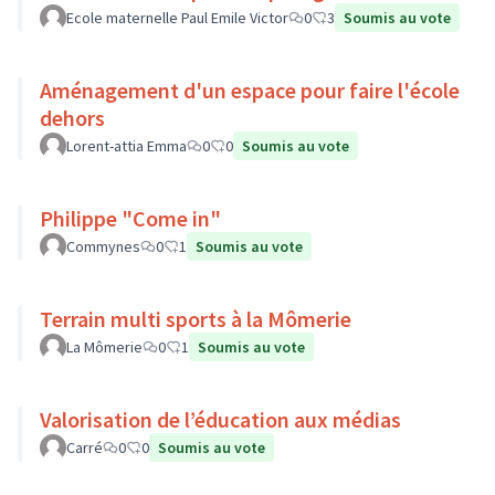
Ecole maternelle Paul Emile Victor
0
3
Soumis au vote
Aménagement d'un espace pour faire l'école
dehors
Lorent-attia Emma
0
0
Soumis au vote
Philippe "Come in"
Commynes
0
1
Soumis au vote
Terrain multi sports à la Mômerie
La Mômerie
0
1
Soumis au vote
Valorisation de l’éducation aux médias
Carré
0
0
Soumis au vote