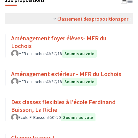
Classement des propositions par :
Aménagement foyer élèves- MFR du
Lochois
MFR du Lochois
2
18
Soumis au vote
Aménagement extérieur - MFR du Lochois
MFR du Lochois
2
18
Soumis au vote
Des classes flexibles à l'école Ferdinand
Buisson, La Riche
Ecole F. Buisson
0
0
Soumis au vote
Change ta cour !