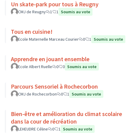
Un skate-park pour tous à Reugny
CMJ de Reugny
1
1
Soumis au vote
Tous en cuisine!
Ecole Maternelle Marceau Courier
0
1
Soumis au vote
Apprendre en jouant ensemble
Ecole Albert Ruelle
0
0
Soumis au vote
Parcours Sensoriel à Rochecorbon
CMJ de Rochecorbon
0
1
Soumis au vote
Bien-être et amélioration du climat scolaire
dans la cour de récréation
LEHEUDRE Céline
0
1
Soumis au vote