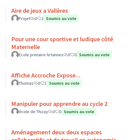
Aire de jeux a Vallères
Projet
0
2
Soumis au vote
Pour une cour sportive et ludique côté
Maternelle
Ecole primaire Artannes
0
0
Soumis au vote
Affiche Accroche Expose...
Thomas
0
1
Soumis au vote
Manipuler pour apprendre au cycle 2
école de Thizay
0
0
Soumis au vote
Aménagement deux deux espaces
collaboratifs et de travail en autonomie