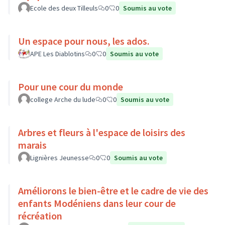
Ecole des deux Tilleuls
0
0
Soumis au vote
Un espace pour nous, les ados.
APE Les Diablotins
0
0
Soumis au vote
Pour une cour du monde
college Arche du lude
0
0
Soumis au vote
Arbres et fleurs à l'espace de loisirs des
marais
Lignières Jeunesse
0
0
Soumis au vote
Améliorons le bien-être et le cadre de vie des
enfants Modéniens dans leur cour de
récréation