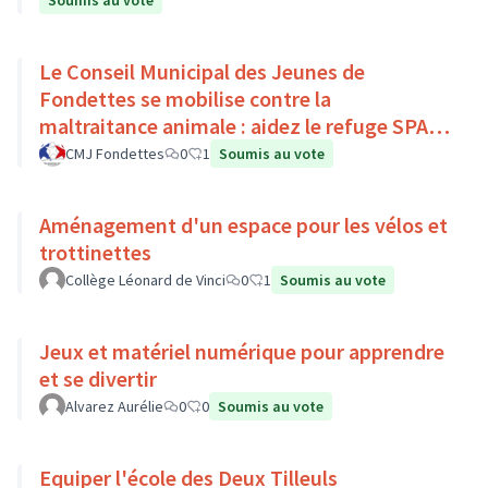
Soumis au vote
Le Conseil Municipal des Jeunes de
Fondettes se mobilise contre la
maltraitance animale : aidez le refuge SPA
de Luynes !
CMJ Fondettes
0
1
Soumis au vote
Aménagement d'un espace pour les vélos et
trottinettes
Collège Léonard de Vinci
0
1
Soumis au vote
Jeux et matériel numérique pour apprendre
et se divertir
Alvarez Aurélie
0
0
Soumis au vote
Equiper l'école des Deux Tilleuls