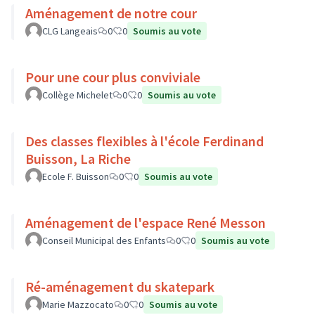
Aménagement de notre cour
CLG Langeais
0
0
Soumis au vote
Pour une cour plus conviviale
Collège Michelet
0
0
Soumis au vote
Des classes flexibles à l'école Ferdinand
Buisson, La Riche
Ecole F. Buisson
0
0
Soumis au vote
Aménagement de l'espace René Messon
Conseil Municipal des Enfants
0
0
Soumis au vote
Ré-aménagement du skatepark
Marie Mazzocato
0
0
Soumis au vote