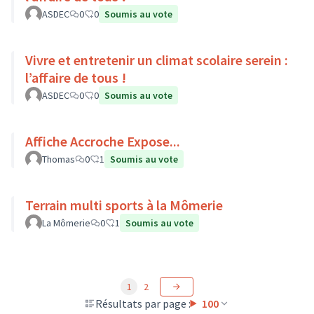
ASDEC
0
0
Soumis au vote
Vivre et entretenir un climat scolaire serein :
l’affaire de tous !
ASDEC
0
0
Soumis au vote
Affiche Accroche Expose...
Thomas
0
1
Soumis au vote
Terrain multi sports à la Mômerie
La Mômerie
0
1
Soumis au vote
1
2
Résultats par page :
100