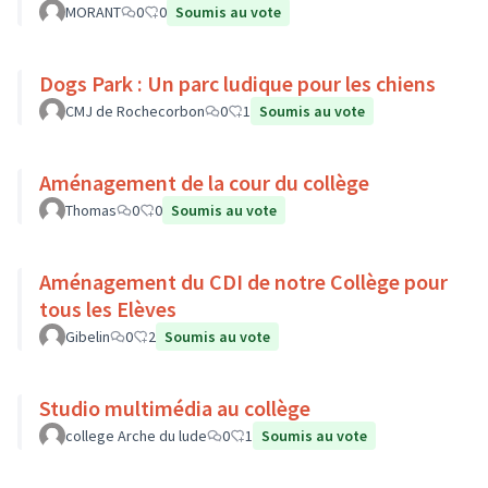
MORANT
0
0
Soumis au vote
Dogs Park : Un parc ludique pour les chiens
CMJ de Rochecorbon
0
1
Soumis au vote
Aménagement de la cour du collège
Thomas
0
0
Soumis au vote
Aménagement du CDI de notre Collège pour
tous les Elèves
Gibelin
0
2
Soumis au vote
Studio multimédia au collège
college Arche du lude
0
1
Soumis au vote