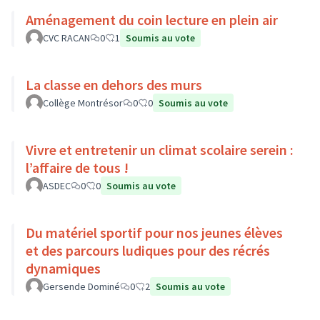
Aménagement du coin lecture en plein air
CVC RACAN
0
1
Soumis au vote
La classe en dehors des murs
Collège Montrésor
0
0
Soumis au vote
Vivre et entretenir un climat scolaire serein :
l’affaire de tous !
ASDEC
0
0
Soumis au vote
Du matériel sportif pour nos jeunes élèves
et des parcours ludiques pour des récrés
dynamiques
Gersende Dominé
0
2
Soumis au vote