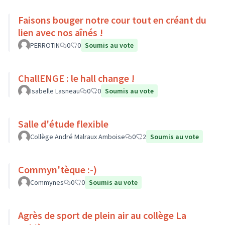
Faisons bouger notre cour tout en créant du
lien avec nos aînés !
PERROTIN
0
0
Soumis au vote
ChallENGE : le hall change !
Isabelle Lasneau
0
0
Soumis au vote
Salle d'étude flexible
Collège André Malraux Amboise
0
2
Soumis au vote
Commyn'tèque :-)
Commynes
0
0
Soumis au vote
Agrès de sport de plein air au collège La