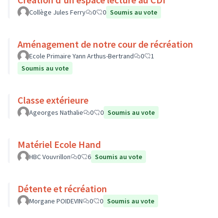
Collège Jules Ferry
0
0
Soumis au vote
Aménagement de notre cour de récréation
Ecole Primaire Yann Arthus-Bertrand
0
1
Soumis au vote
Classe extérieure
Ageorges Nathalie
0
0
Soumis au vote
Matériel Ecole Hand
HBC Vouvrillon
0
6
Soumis au vote
Détente et récréation
Morgane POIDEVIN
0
0
Soumis au vote