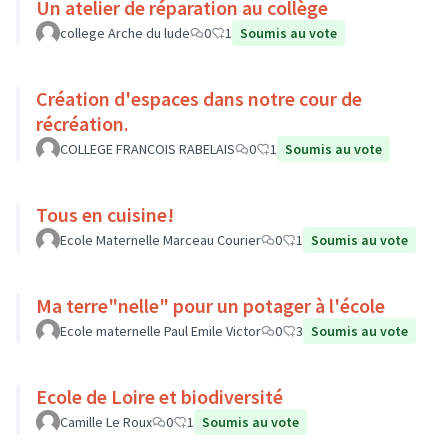
Un atelier de réparation au collège
college Arche du lude
0
1
Soumis au vote
Création d'espaces dans notre cour de
récréation.
COLLEGE FRANCOIS RABELAIS
0
1
Soumis au vote
Tous en cuisine!
Ecole Maternelle Marceau Courier
0
1
Soumis au vote
Ma terre"nelle" pour un potager à l'école
Ecole maternelle Paul Emile Victor
0
3
Soumis au vote
Ecole de Loire et biodiversité
Camille Le Roux
0
1
Soumis au vote