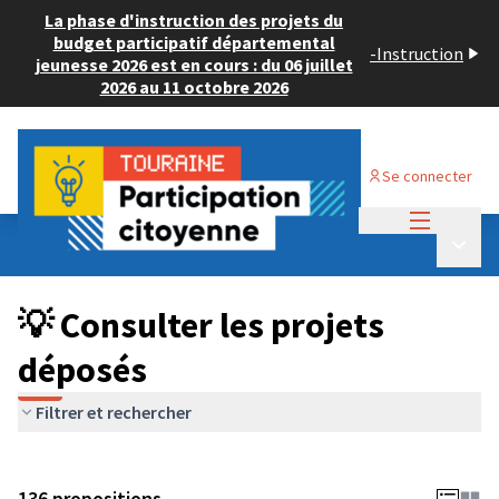
La phase d'instruction des projets du
budget participatif départemental
-
Instruction
jeunesse 2026 est en cours : du 06 juillet
2026 au 11 octobre 2026
Se connecter
Menu princi
Budget Participatif JEUNESSE 2024
/
Menu p
💡 Consulter les projets déposés
💡 Consulter les projets
déposés
Filtrer et rechercher
136 propositions