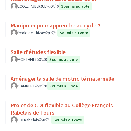
ECOLE PUBLIQUE
0
0
Soumis au vote
Manipuler pour apprendre au cycle 2
école de Thizay
0
0
Soumis au vote
Salle d'études flexible
MONTHEIL
0
0
Soumis au vote
Aménager la salle de motricité maternelle
ISAMBERT
0
0
Soumis au vote
Projet de CDI flexible au Collège François
Rabelais de Tours
CDI Rabelais
0
1
Soumis au vote