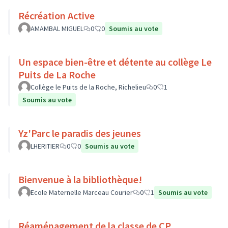
Récréation Active
AMAMBAL MIGUEL
0
0
Soumis au vote
Un espace bien-être et détente au collège Le
Puits de La Roche
Collège le Puits de la Roche, Richelieu
0
1
Soumis au vote
Yz'Parc le paradis des jeunes
LHERITIER
0
0
Soumis au vote
Bienvenue à la bibliothèque!
Ecole Maternelle Marceau Courier
0
1
Soumis au vote
Réaménagement de la classe de CP