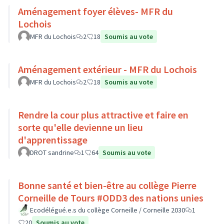
Aménagement foyer élèves- MFR du
Lochois
MFR du Lochois
2
18
Soumis au vote
Aménagement extérieur - MFR du Lochois
MFR du Lochois
2
18
Soumis au vote
Rendre la cour plus attractive et faire en
sorte qu'elle devienne un lieu
d'apprentissage
DROT sandrine
1
64
Soumis au vote
Bonne santé et bien-être au collège Pierre
Corneille de Tours #ODD3 des nations unies
Ecodélégué.e.s du collège Corneille / Corneille 2030
1
20
Soumis au vote