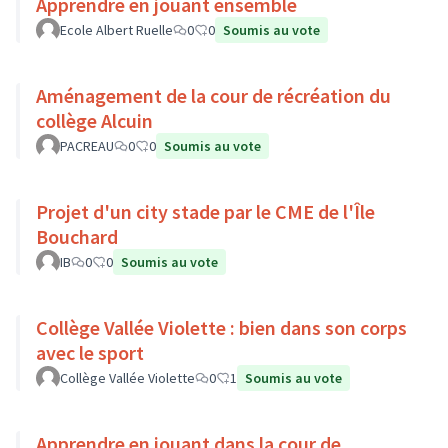
Apprendre en jouant ensemble
Ecole Albert Ruelle
0
0
Soumis au vote
Aménagement de la cour de récréation du
collège Alcuin
PACREAU
0
0
Soumis au vote
Projet d'un city stade par le CME de l'Île
Bouchard
IB
0
0
Soumis au vote
Collège Vallée Violette : bien dans son corps
avec le sport
Collège Vallée Violette
0
1
Soumis au vote
Apprendre en jouant dans la cour de