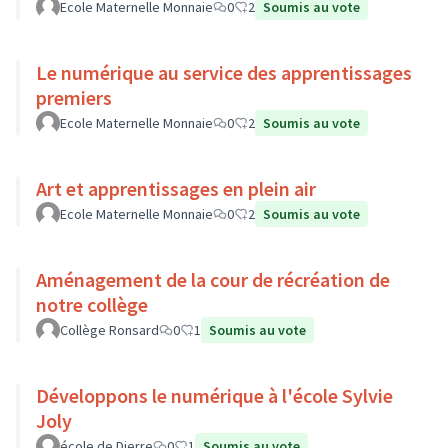
Ecole Maternelle Monnaie
0
2
Soumis au vote
Le numérique au service des apprentissages
premiers
Ecole Maternelle Monnaie
0
2
Soumis au vote
Art et apprentissages en plein air
Ecole Maternelle Monnaie
0
2
Soumis au vote
Aménagement de la cour de récréation de
notre collège
Collège Ronsard
0
1
Soumis au vote
Développons le numérique à l'école Sylvie
Joly
école de Dierre
0
1
Soumis au vote