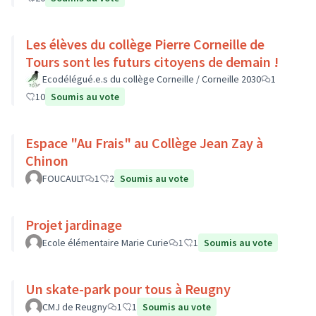
Les élèves du collège Pierre Corneille de
Tours sont les futurs citoyens de demain !
Ecodélégué.e.s du collège Corneille / Corneille 2030
1
10
Soumis au vote
Espace "Au Frais" au Collège Jean Zay à
Chinon
FOUCAULT
1
2
Soumis au vote
Projet jardinage
Ecole élémentaire Marie Curie
1
1
Soumis au vote
Un skate-park pour tous à Reugny
CMJ de Reugny
1
1
Soumis au vote