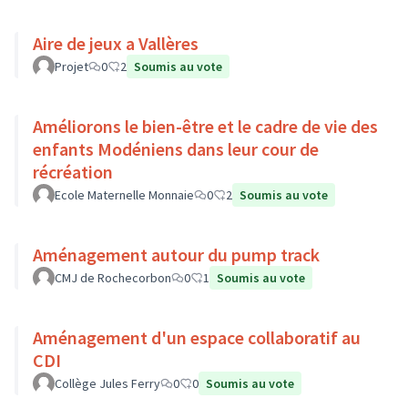
Aire de jeux a Vallères
Projet
0
2
Soumis au vote
Améliorons le bien-être et le cadre de vie des
enfants Modéniens dans leur cour de
récréation
Ecole Maternelle Monnaie
0
2
Soumis au vote
Aménagement autour du pump track
CMJ de Rochecorbon
0
1
Soumis au vote
Aménagement d'un espace collaboratif au
CDI
Collège Jules Ferry
0
0
Soumis au vote