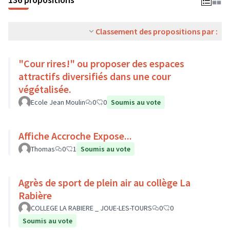
Classement des propositions par :
"Cour rires!" ou proposer des espaces
attractifs diversifiés dans une cour
végétalisée.
Ecole Jean Moulin
0
0
Soumis au vote
Affiche Accroche Expose...
Thomas
0
1
Soumis au vote
Agrès de sport de plein air au collège La
Rabière
COLLEGE LA RABIERE _ JOUE-LES-TOURS
0
0
Soumis au vote