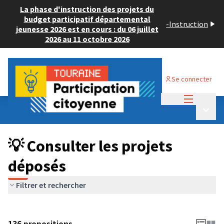
La phase d'instruction des projets du
budget participatif départemental
-
Instruction
jeunesse 2026 est en cours : du 06 juillet
2026 au 11 octobre 2026
Se connecter
Menu princi
Budget Participatif JEUNESSE 2024
/
Menu p
💡 Consulter les projets déposés
💡 Consulter les projets
déposés
Filtrer et rechercher
136 propositions