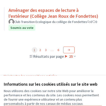
Aménager des espaces de lecture à
l’extérieur (Collège Jean Roux de Fondettes)
Club Transition Ecologique du collège de Fondettes
0
0
Soumis au vote
1
2
3
…
6
Résultats par page :
25
Voir toutes les propositions retirées
Informations sur les cookies utilisés sur le site web
Nous utilisons des cookies sur notre site Web pour améliorer la
Conditions d'utilisation
performance et les contenus du site. Les cookies nous permettent
Paramètres des cookies
de fournir une expérience utilisateur et un contenu plus
CD37 sur X
CD37 sur Facebook
CD37 sur Instagram
CD37 sur YouTube
personnalisés à partir de nos canaux de médias sociaux.