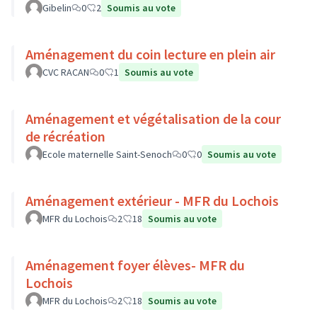
Gibelin
0
2
Soumis au vote
Aménagement du coin lecture en plein air
CVC RACAN
0
1
Soumis au vote
Aménagement et végétalisation de la cour
de récréation
Ecole maternelle Saint-Senoch
0
0
Soumis au vote
Aménagement extérieur - MFR du Lochois
MFR du Lochois
2
18
Soumis au vote
Aménagement foyer élèves- MFR du
Lochois
MFR du Lochois
2
18
Soumis au vote