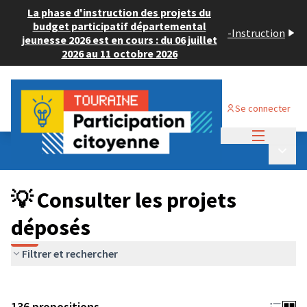
La phase d'instruction des projets du
budget participatif départemental
-
Instruction
jeunesse 2026 est en cours : du 06 juillet
2026 au 11 octobre 2026
Se connecter
Menu princi
Budget Participatif JEUNESSE 2024
/
Menu p
💡 Consulter les projets déposés
💡 Consulter les projets
déposés
Filtrer et rechercher
136 propositions