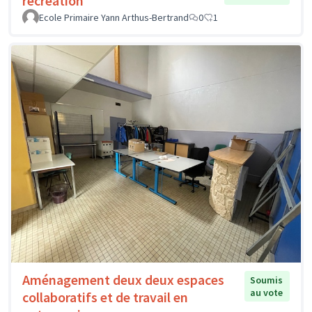
récréation
Ecole Primaire Yann Arthus-Bertrand
0
1
Aménagement deux deux espaces
Soumis
au vote
collaboratifs et de travail en