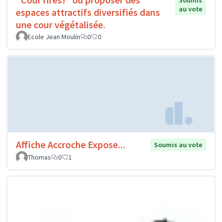
Soumis
au vote
espaces attractifs diversifiés dans
une cour végétalisée.
Ecole Jean Moulin
0
0
Affiche Accroche Expose...
Soumis au vote
Thomas
0
1