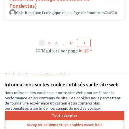
Fondettes)
Club Transition Ecologique du collège de Fondettes
0
0
1
2
3
…
6
Résultats par page :
25
Voir toutes les propositions retirées
Informations sur les cookies utilisés sur le site web
Nous utilisons des cookies sur notre site Web pour améliorer la
Conditions d'utilisation
performance et les contenus du site. Les cookies nous permettent
Paramètres des cookies
de fournir une expérience utilisateur et un contenu plus
CD37 sur X
CD37 sur Facebook
CD37 sur Instagram
CD37 sur YouTube
personnalisés à partir de nos canaux de médias sociaux.
(Lien externe)
(Lien externe)
(Lien externe)
(Lien externe)
Tout accepter
Accepter seulement les cookies essentiels