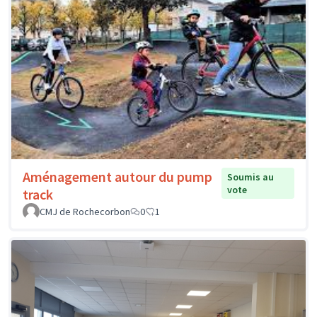
Aménagement autour du pump
Soumis au
vote
track
CMJ de Rochecorbon
0
1