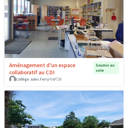
Aménagement d'un espace
Soumis au
vote
collaboratif au CDI
Collège Jules Ferry
0
0