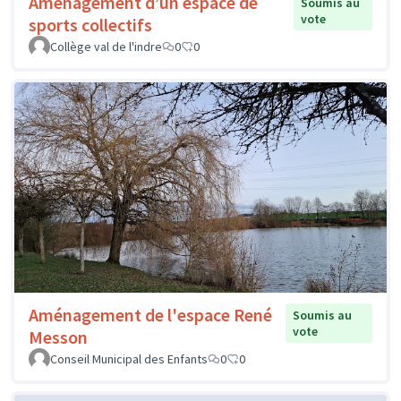
Aménagement d’un espace de
Soumis au
vote
sports collectifs
Collège val de l'indre
0
0
Aménagement de l'espace René
Soumis au
vote
Messon
Conseil Municipal des Enfants
0
0