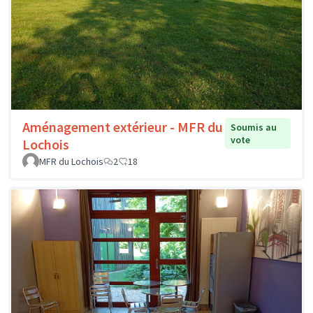
Aménagement extérieur - MFR du
Soumis au
vote
Lochois
MFR du Lochois
2
18