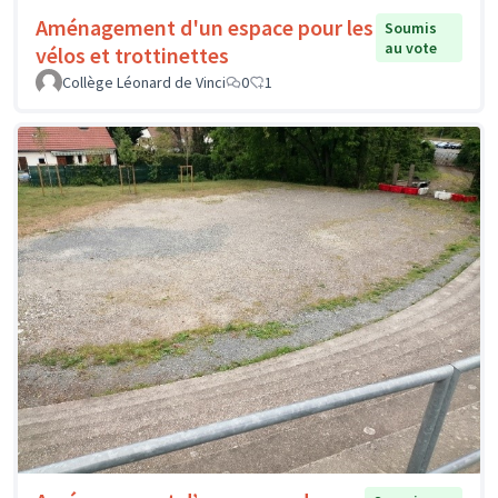
Aménagement d'un espace pour les
Soumis
au vote
vélos et trottinettes
Collège Léonard de Vinci
0
1