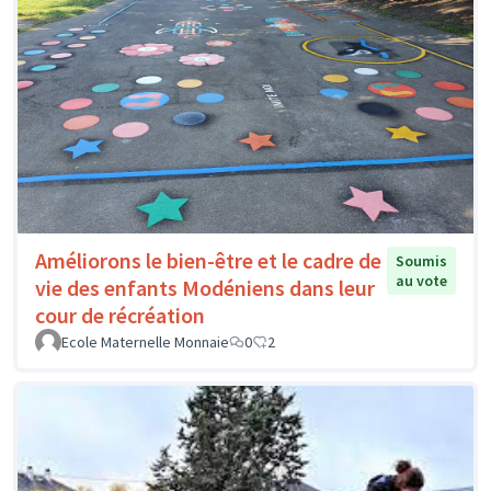
Améliorons le bien-être et le cadre de
Soumis
au vote
vie des enfants Modéniens dans leur
cour de récréation
Ecole Maternelle Monnaie
0
2