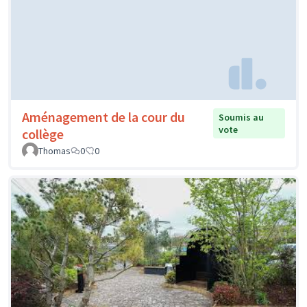
Aménagement de la cour du
Soumis au
vote
collège
Thomas
0
0