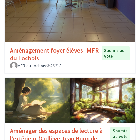
Aménagement foyer élèves- MFR
Soumis au
vote
du Lochois
MFR du Lochois
2
18
Aménager des espaces de lecture à
Soumis
au vote
l’extérieur (Collège Jean Roux de