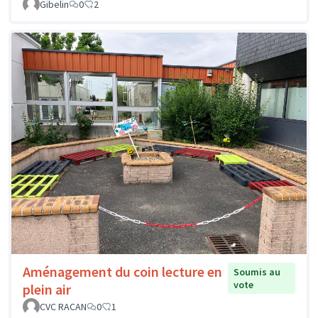
Gibelin
0
2
Aménagement du coin lecture en
Soumis au
vote
plein air
CVC RACAN
0
1