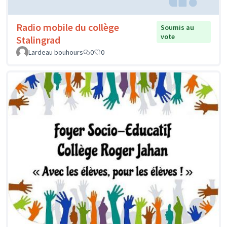
Radio mobile du collège
Soumis au
vote
Stalingrad
Lardeau bouhours
0
0