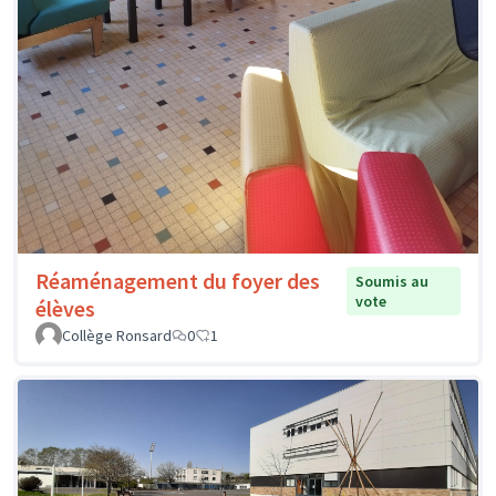
Réaménagement du foyer des
Soumis au
vote
élèves
Collège Ronsard
0
1