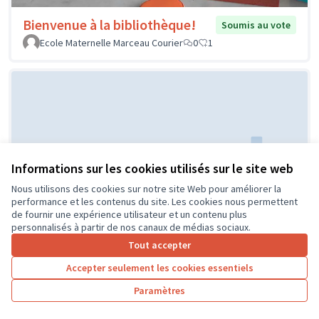
Bienvenue à la bibliothèque!
Soumis au vote
Ecole Maternelle Marceau Courier
0
1
Informations sur les cookies utilisés sur le site web
Nous utilisons des cookies sur notre site Web pour améliorer la
Réaménagement de la classe de
Soumis au
performance et les contenus du site. Les cookies nous permettent
vote
CP
de fournir une expérience utilisateur et un contenu plus
personnalisés à partir de nos canaux de médias sociaux.
ECOLE PUBLIQUE
0
0
Tout accepter
Accepter seulement les cookies essentiels
Paramètres