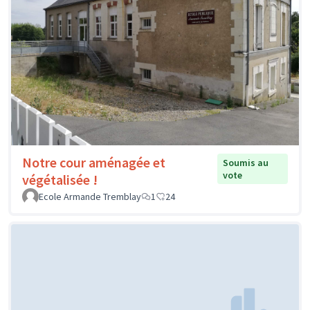
Notre cour aménagée et
Soumis au
vote
végétalisée !
Ecole Armande Tremblay
1
24