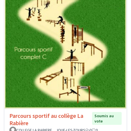
Parcours sportif au collège La
Soumis au
vote
Rabière
COLLEGE LA RABIERE _ JOUE-LES-TOURS
0
0