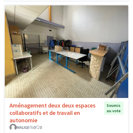
Aménagement deux deux espaces
Soumis
au vote
collaboratifs et de travail en
autonomie
MALIGE
0
0