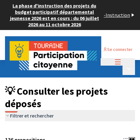
La phase d'instruction des projets du
budget participatif départemental
-
Instruction
jeunesse 2026 est en cours : du 06 juillet
2026 au 11 octobre 2026
Se connecter
Menu princi
Budget Participatif JEUNESSE 2024
/
Menu p
💡 Consulter les projets déposés
💡 Consulter les projets
déposés
Filtrer et rechercher
136 propositions