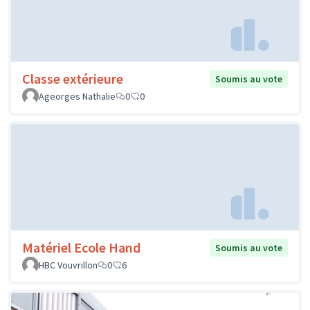
Classe extérieure
Soumis au vote
Ageorges Nathalie
0
0
Matériel Ecole Hand
Soumis au vote
HBC Vouvrillon
0
6