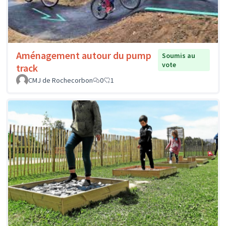
Aménagement autour du pump
Soumis au
vote
track
CMJ de Rochecorbon
0
1