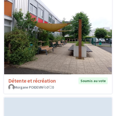
Détente et récréation
Soumis au vote
Morgane POIDEVIN
0
0