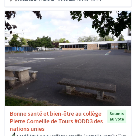
Bonne santé et bien-être au collège
Soumis
au vote
Pierre Corneille de Tours #ODD3 des
nations unies
Ecodélégué.e.s du collège Corneille / Corneille 2030
1
20