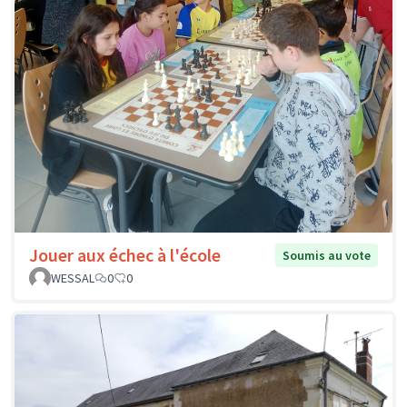
Jouer aux échec à l'école
Soumis au vote
WESSAL
0
0