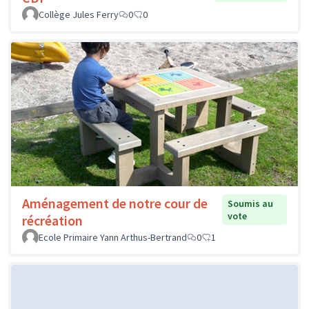
Collège Jules Ferry
0
0
Aménagement de notre cour de
Soumis au
vote
récréation
Ecole Primaire Yann Arthus-Bertrand
0
1