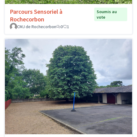
Parcours Sensoriel à
Soumis au
vote
Rochecorbon
CMJ de Rochecorbon
0
1