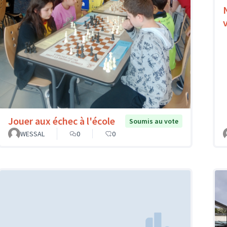
Jouer aux échec à l'école
Soumis au vote
WESSAL
0
0