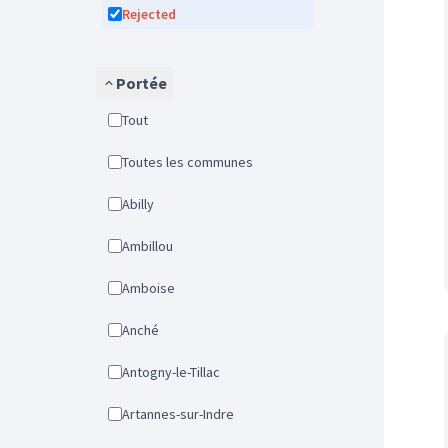
Rejected
Portée
Tout
Toutes les communes
Abilly
Ambillou
Amboise
Anché
Antogny-le-Tillac
Artannes-sur-Indre