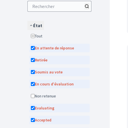
État
Tout
En attente de réponse
Retirée
Soumis au vote
En cours d'évaluation
Non retenue
Evaluating
Accepted