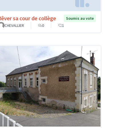
Rêver sa cour de collège
Soumis au vote
CHEVALLIER
0
1