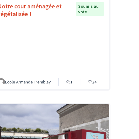
Notre cour aménagée et
Soumis au
vote
végétalisée !
Ecole Armande Tremblay
1
24