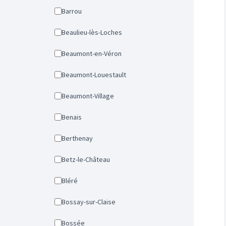
Barrou
Beaulieu-lès-Loches
Beaumont-en-Véron
Beaumont-Louestault
Beaumont-Village
Benais
Berthenay
Betz-le-Château
Bléré
Bossay-sur-Claise
Bossée