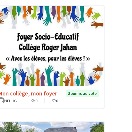
Mon collège, mon foyer
Soumis au vote
NEHLIG
0
0