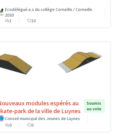
Ecodélégué.e.s du collège Corneille / Corneille
2030
1
10
Nouveaux modules espérés au
Soumis
au vote
skate-park de la ville de Luynes
Conseil municipal des Jeunes de Luynes
0
0