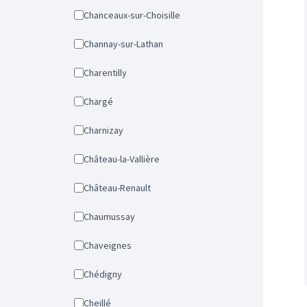
Chanceaux-sur-Choisille
Channay-sur-Lathan
Charentilly
Chargé
Charnizay
Château-la-Vallière
Château-Renault
Chaumussay
Chaveignes
Chédigny
Cheillé