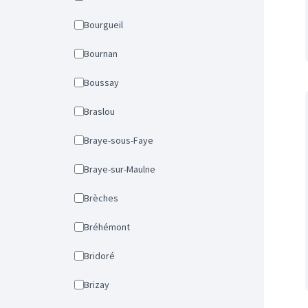
Bourgueil
Bournan
Boussay
Braslou
Braye-sous-Faye
Braye-sur-Maulne
Brèches
Bréhémont
Bridoré
Brizay