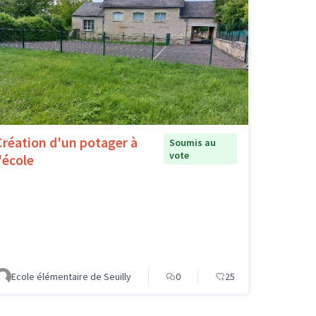
Création d'un potager à
Soumis au
vote
'école
Ecole élémentaire de Seuilly
0
25