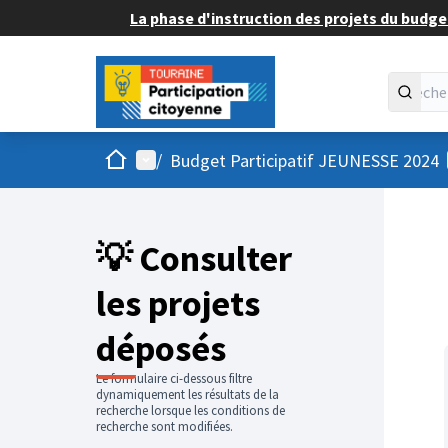
La phase d'instruction des projets du budget
Accueil
Menu principal
/
Budget Participatif JEUNESSE 2024
💡 Consulter
les projets
déposés
Le formulaire ci-dessous filtre
dynamiquement les résultats de la
recherche lorsque les conditions de
recherche sont modifiées.