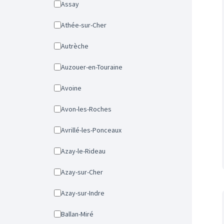
Assay
Athée-sur-Cher
Autrèche
Auzouer-en-Touraine
Avoine
Avon-les-Roches
Avrillé-les-Ponceaux
Azay-le-Rideau
Azay-sur-Cher
Azay-sur-Indre
Ballan-Miré