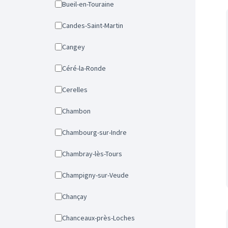
Bueil-en-Touraine
Candes-Saint-Martin
Cangey
Céré-la-Ronde
Cerelles
Chambon
Chambourg-sur-Indre
Chambray-lès-Tours
Champigny-sur-Veude
Chançay
Chanceaux-près-Loches