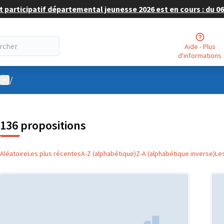
 participatif départemental jeunesse 2026 est en cours : du 06 
Aide - Plus
d'informations
Menu utilisateur
/
136 propositions
Aléatoire
Les plus récentes
A-Z (alphabétique)
Z-A (alphabétique inverse)
Le