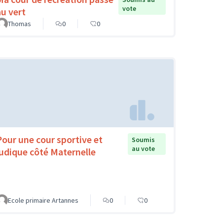
vote
au vert
Thomas
0
0
Pour une cour sportive et
Soumis
au vote
ludique côté Maternelle
Ecole primaire Artannes
0
0