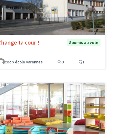
Change ta cour !
Soumis au vote
coop école varennes
0
1