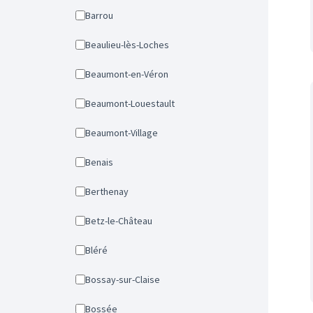
Barrou
Beaulieu-lès-Loches
Beaumont-en-Véron
Beaumont-Louestault
Beaumont-Village
Benais
Berthenay
Betz-le-Château
Bléré
Bossay-sur-Claise
Bossée