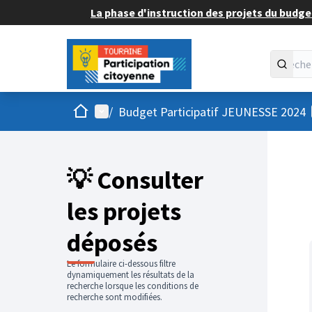
La phase d'instruction des projets du budget
Accueil
Menu principal
/
Budget Participatif JEUNESSE 2024
💡 Consulter
les projets
déposés
Le formulaire ci-dessous filtre
dynamiquement les résultats de la
recherche lorsque les conditions de
recherche sont modifiées.