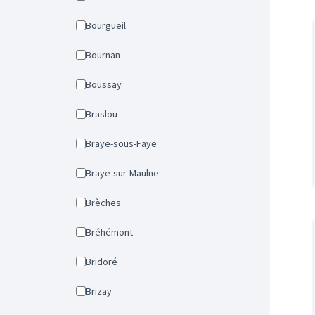
Bourgueil
Bournan
Boussay
Braslou
Braye-sous-Faye
Braye-sur-Maulne
Brèches
Bréhémont
Bridoré
Brizay