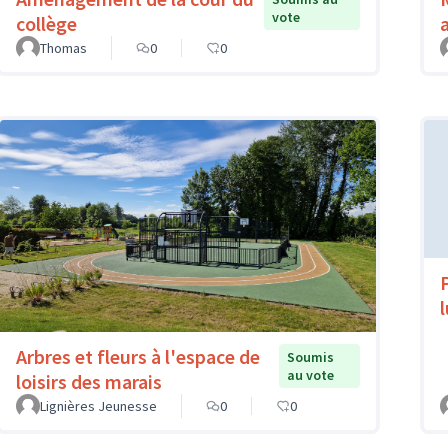
vote
collège
Thomas
0
0
Arbres et fleurs à l'espace de
Soumis
au vote
loisirs des marais
Lignières Jeunesse
0
0