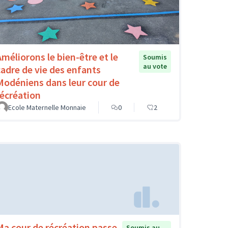
Améliorons le bien-être et le
Soumis
au vote
cadre de vie des enfants
Modéniens dans leur cour de
récréation
Ecole Maternelle Monnaie
0
2
Ma cour de récréation passe
Soumis au