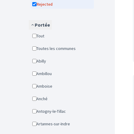
Rejected
Portée
Tout
Toutes les communes
Abilly
Ambillou
Amboise
Anché
Antogny-le-Tillac
Artannes-sur-Indre