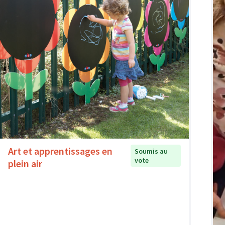
Art et apprentissages en
Soumis au
vote
plein air