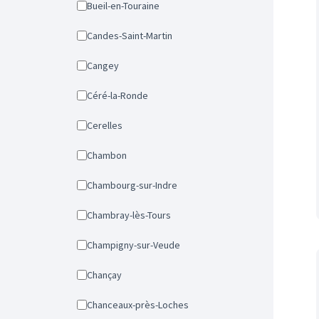
Bueil-en-Touraine
Candes-Saint-Martin
Cangey
Céré-la-Ronde
Cerelles
Chambon
Chambourg-sur-Indre
Chambray-lès-Tours
Champigny-sur-Veude
Chançay
Chanceaux-près-Loches