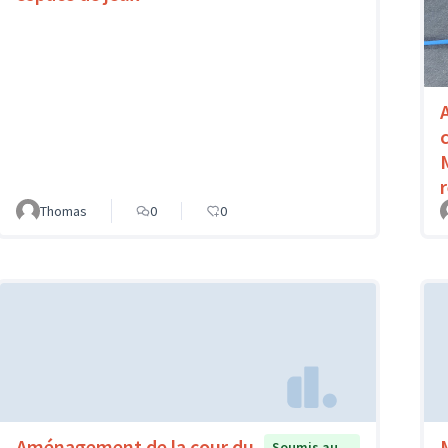
Thomas
0
0
Aménagement de la cour du
Soumis au