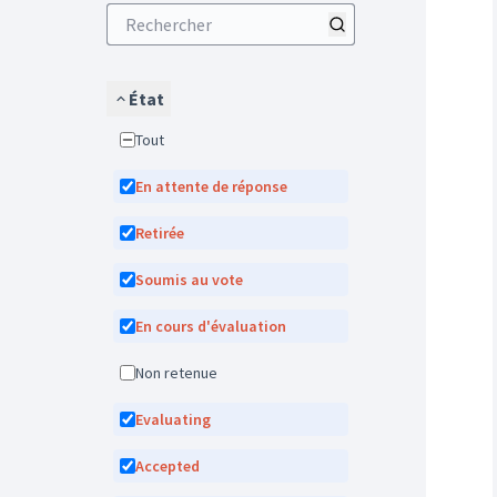
État
Tout
En attente de réponse
Retirée
Soumis au vote
En cours d'évaluation
Non retenue
Evaluating
Accepted