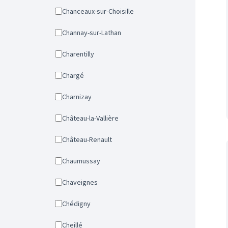
Chanceaux-sur-Choisille
Channay-sur-Lathan
Charentilly
Chargé
Charnizay
Château-la-Vallière
Château-Renault
Chaumussay
Chaveignes
Chédigny
Cheillé