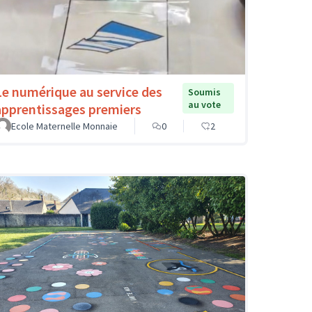
Le numérique au service des
Soumis
au vote
apprentissages premiers
Ecole Maternelle Monnaie
0
2