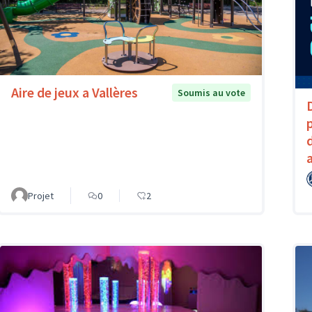
Aire de jeux a Vallères
Soumis au vote
Projet
0
2