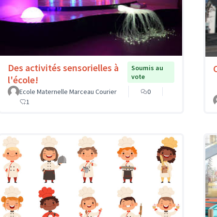
Des activités sensorielles à
Soumis au
vote
l'école!
Ecole Maternelle Marceau Courier
0
1