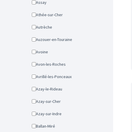
Assay
Athée-sur-Cher
Autrèche
Auzouer-en-Touraine
Avoine
Avon-les-Roches
Avrillé-les-Ponceaux
Azay-le-Rideau
Azay-sur-Cher
Azay-sur-Indre
Ballan-Miré