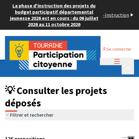
La phase d'instruction des projets du
budget participatif départemental
-
Instruction
jeunesse 2026 est en cours : du 06 juillet
2026 au 11 octobre 2026
Se connecter
Menu princi
Budget Participatif JEUNESSE 2024
/
Menu p
💡 Consulter les projets déposés
💡 Consulter les projets
déposés
Filtrer et rechercher
136 propositions