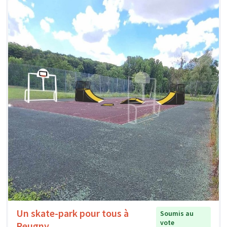
Un skate-park pour tous à
Soumis au
vote
Reugny