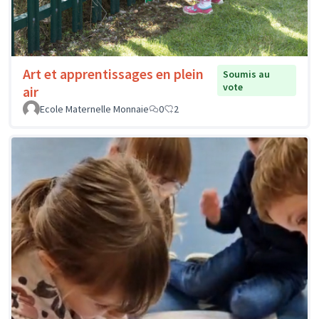
Art et apprentissages en plein
Soumis au
vote
air
Ecole Maternelle Monnaie
0
2