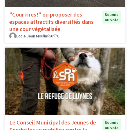
"Cour rires!" ou proposer des
Soumis
au vote
espaces attractifs diversifiés dans
une cour végétalisée.
Ecole Jean Moulin
0
0
Le Conseil Municipal des Jeunes de
Soumis
au vote
Fondettes se mobilise contre la