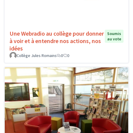
Une Webradio au collège pour donner
Soumis
au vote
à voir et à entendre nos actions, nos
idées
Collège Jules Romains
0
0