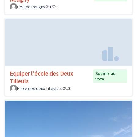
CMJ de Reugny
1
1
Equiper l'école des Deux
Soumis au
vote
Tilleuls
Ecole des deux Tilleuls
0
0