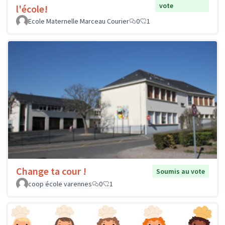
vote
l'école!
Ecole Maternelle Marceau Courier
0
1
Change ta cour !
Soumis au vote
coop école varennes
0
1