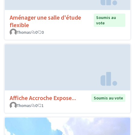
Aménager une salle d'étude
Soumis au
vote
flexible
Thomas
0
0
Affiche Accroche Expose...
Soumis au vote
Thomas
0
1