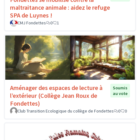
maltraitance animale : aidez le refuge
SPA de Luynes !
CMJ Fondettes
0
1
Aménager des espaces de lecture à
Soumis
au vote
l’extérieur (Collège Jean Roux de
Fondettes)
Club Transition Ecologique du collège de Fondettes
0
0