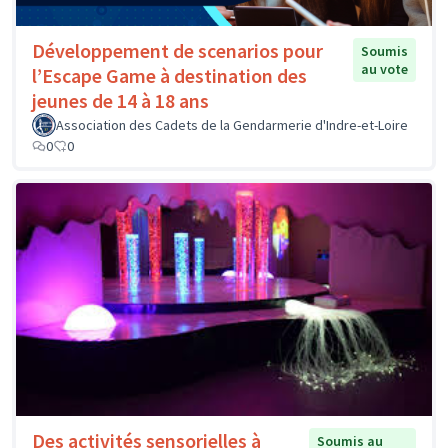
Développement de scenarios pour
Soumis
au vote
l’Escape Game à destination des
jeunes de 14 à 18 ans
Association des Cadets de la Gendarmerie d'Indre-et-Loire
0
0
Des activités sensorielles à
Soumis au