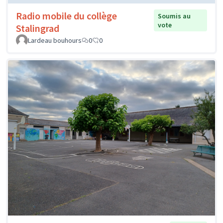
Radio mobile du collège
Soumis au
vote
Stalingrad
Lardeau bouhours
0
0