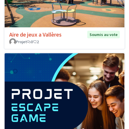
Aire de jeux a Vallères
Soumis au vote
Projet
0
2