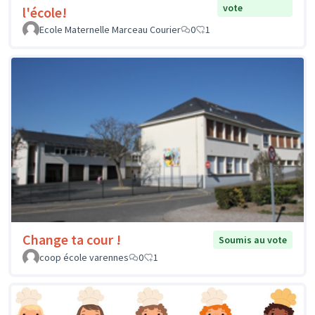
vote
l'école!
Ecole Maternelle Marceau Courier
0
1
Change ta cour !
Soumis au vote
coop école varennes
0
1