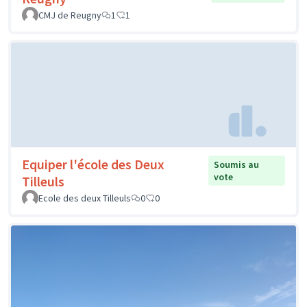
CMJ de Reugny
1
1
Equiper l'école des Deux
Soumis au
vote
Tilleuls
Ecole des deux Tilleuls
0
0