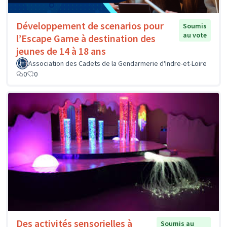
Développement de scenarios pour
Soumis
au vote
l’Escape Game à destination des
jeunes de 14 à 18 ans
Association des Cadets de la Gendarmerie d'Indre-et-Loire
0
0
Des activités sensorielles à
Soumis au