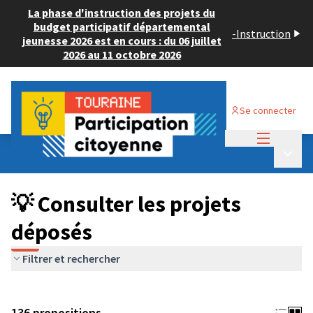
La phase d'instruction des projets du
budget participatif départemental
-
Instruction
jeunesse 2026 est en cours : du 06 juillet
2026 au 11 octobre 2026
Se connecter
Menu princi
Budget Participatif JEUNESSE 2024
/
Menu p
💡 Consulter les projets déposés
💡 Consulter les projets
déposés
Filtrer et rechercher
136 propositions