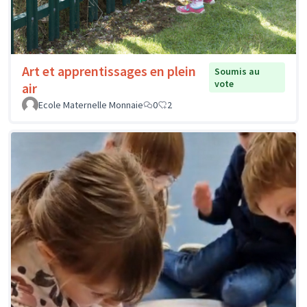
Art et apprentissages en plein
Soumis au
vote
air
Ecole Maternelle Monnaie
0
2