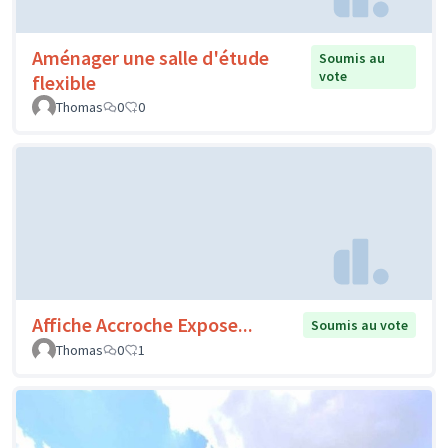
Aménager une salle d'étude
Soumis au
vote
flexible
Thomas
0
0
Affiche Accroche Expose...
Soumis au vote
Thomas
0
1