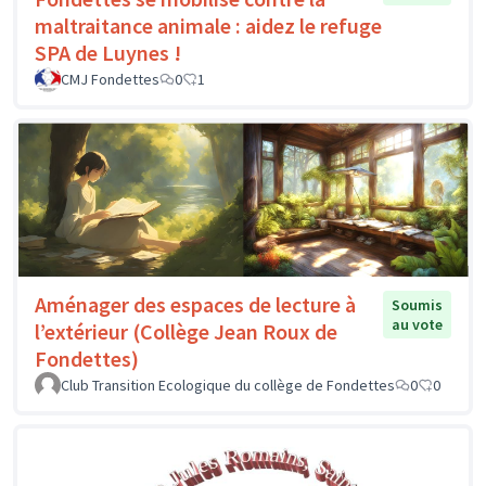
maltraitance animale : aidez le refuge
SPA de Luynes !
CMJ Fondettes
0
1
Aménager des espaces de lecture à
Soumis
au vote
l’extérieur (Collège Jean Roux de
Fondettes)
Club Transition Ecologique du collège de Fondettes
0
0