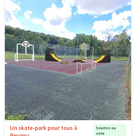
Un skate-park pour tous à
Soumis au
vote
Reugny