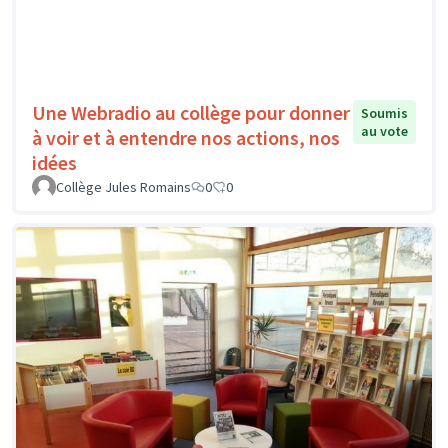
Une Webradio au collège pour donner
Soumis
au vote
à voir et à entendre nos actions, nos
idées
Collège Jules Romains
0
0