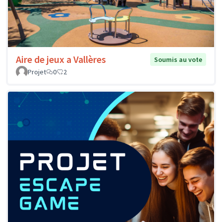
Aire de jeux a Vallères
Soumis au vote
Projet
0
2