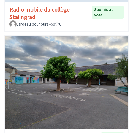
Radio mobile du collège
Soumis au
vote
Stalingrad
Lardeau bouhours
0
0