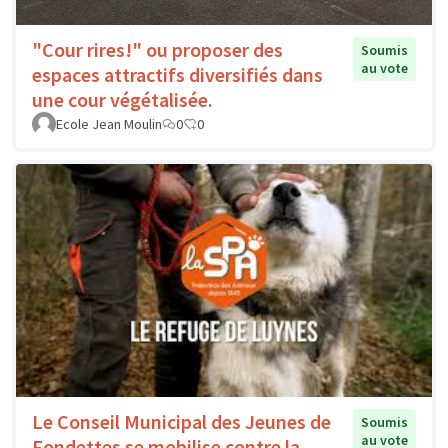
"Cour rires!" ou proposer des
Soumis
au vote
espaces attractifs diversifiés dans
une cour végétalisée.
Ecole Jean Moulin
0
0
Le Conseil Municipal des Jeunes de
Soumis
au vote
Fondettes se mobilise contre la