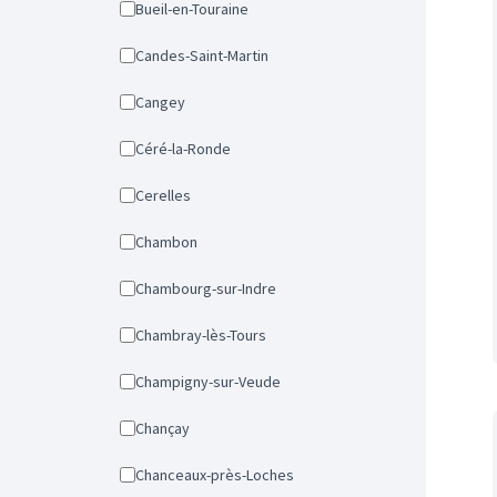
Bueil-en-Touraine
Candes-Saint-Martin
Cangey
Céré-la-Ronde
Cerelles
Chambon
Chambourg-sur-Indre
Chambray-lès-Tours
Champigny-sur-Veude
Chançay
Chanceaux-près-Loches