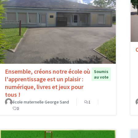
Ensemble, créons notre école où
Soumis
au vote
l'apprentissage est un plaisir :
numérique, livres et jeux pour
tous !
école maternelle George Sand
1
0