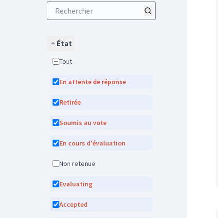
État
Tout
En attente de réponse
Retirée
Soumis au vote
En cours d'évaluation
Non retenue
Evaluating
Accepted