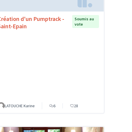
Création d'un Pumptrack -
Soumis au
vote
Saint-Epain
LATOUCHE Karine
6
28