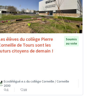
Les élèves du collège Pierre
Soumis
au vote
Corneille de Tours sont les
futurs citoyens de demain !
Ecodélégué.e.s du collège Corneille / Corneille
2030
1
10