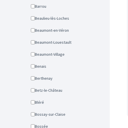
Barrou
Beaulieu-lès-Loches
Beaumont-en-Véron
Beaumont-Louestault
Beaumont-Village
Benais
Berthenay
Betz-le-Château
Bléré
Bossay-sur-Claise
Bossée