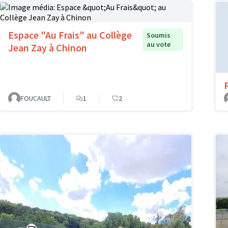
Espace "Au Frais" au Collège
Soumis
au vote
Jean Zay à Chinon
FOUCAULT
1
2