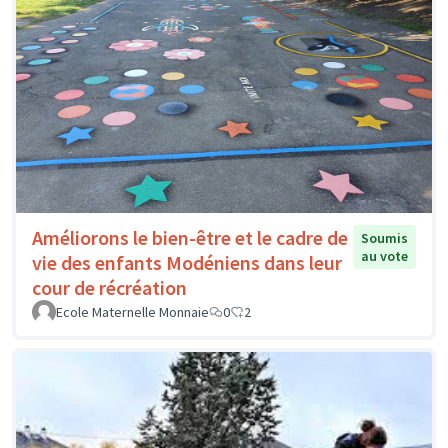
Améliorons le bien-être et le cadre de
Soumis
au vote
vie des enfants Modéniens dans leur
cour de récréation
Ecole Maternelle Monnaie
0
2