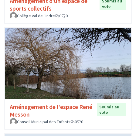
Aménagement d’un espace de
Soumis au
vote
sports collectifs
Collège val de l'indre
0
0
Aménagement de l'espace René
Soumis au
vote
Messon
Conseil Municipal des Enfants
0
0