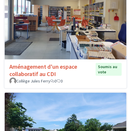
Aménagement d'un espace
Soumis au
vote
collaboratif au CDI
Collège Jules Ferry
0
0