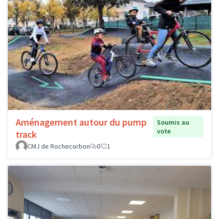
Aménagement autour du pump
Soumis au
vote
track
CMJ de Rochecorbon
0
1