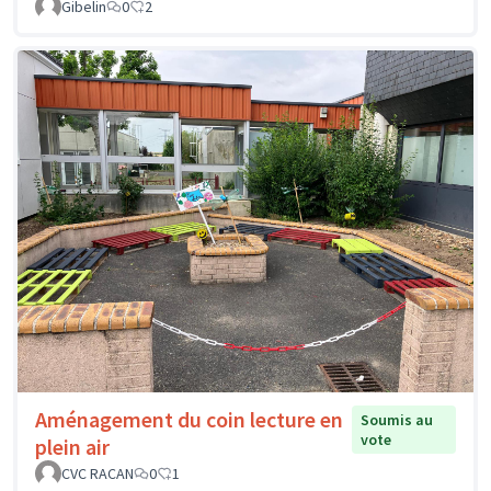
Gibelin
0
2
Aménagement du coin lecture en
Soumis au
vote
plein air
CVC RACAN
0
1