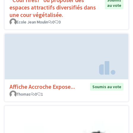
Soumis
au vote
espaces attractifs diversifiés dans
une cour végétalisée.
Ecole Jean Moulin
0
0
Affiche Accroche Expose...
Soumis au vote
Thomas
0
1