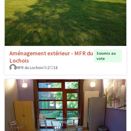
Aménagement extérieur - MFR du
Soumis au
vote
Lochois
MFR du Lochois
2
18