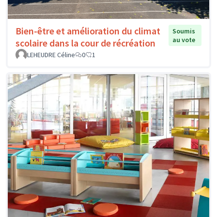
Bien-être et amélioration du climat
Soumis
au vote
scolaire dans la cour de récréation
LEHEUDRE Céline
0
1