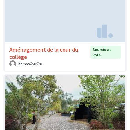
Aménagement de la cour du
Soumis au
vote
collège
Thomas
0
0