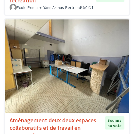
récréation
Ecole Primaire Yann Arthus-Bertrand
0
1
Aménagement deux deux espaces
Soumis
au vote
collaboratifs et de travail en