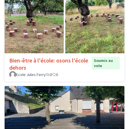
Bien-être à l'école: osons l'école
Soumis au
vote
dehors
Ecole Jules Ferry
0
0