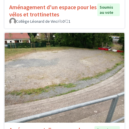
Aménagement d'un espace pour les
Soumis
au vote
vélos et trottinettes
Collège Léonard de Vinci
0
1