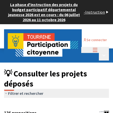
La phase d'instruction des projets du
budget participatif départemental
-
Instruction
jeunesse 2026 est en cours : du 06 juillet
2026 au 11 octobre 2026
Se connecter
Menu princi
Budget Participatif JEUNESSE 2024
/
Menu p
💡 Consulter les projets déposés
💡 Consulter les projets
déposés
Filtrer et rechercher
136 propositions