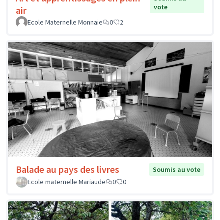
vote
air
Ecole Maternelle Monnaie
0
2
Balade au pays des livres
Soumis au vote
Ecole maternelle Mariaude
0
0