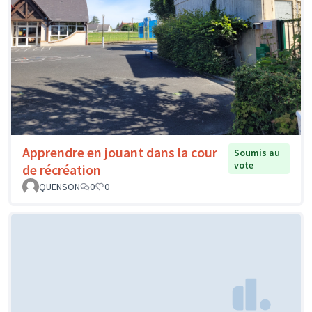
Apprendre en jouant dans la cour
Soumis au
vote
de récréation
QUENSON
0
0