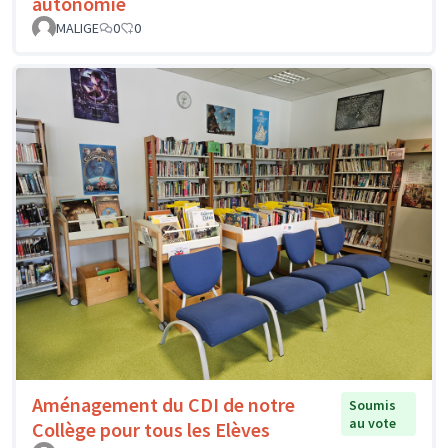
autonomie
MALIGE
0
0
Aménagement du CDI de notre
Soumis
au vote
Collège pour tous les Elèves