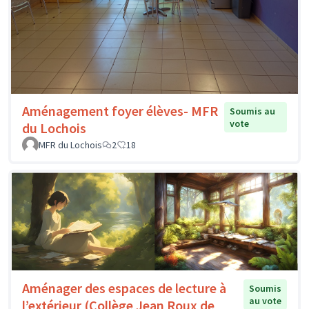
Aménagement foyer élèves- MFR
Soumis au
vote
du Lochois
MFR du Lochois
2
18
Aménager des espaces de lecture à
Soumis
au vote
l’extérieur (Collège Jean Roux de