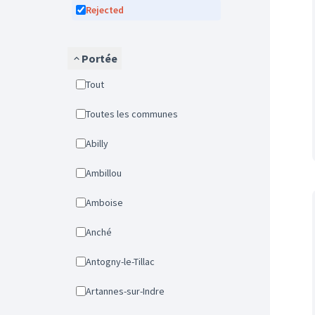
Rejected
Portée
Tout
Toutes les communes
Abilly
Ambillou
Amboise
Anché
Antogny-le-Tillac
Artannes-sur-Indre