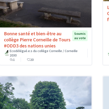
Bonne santé et bien-être au
Soumis
au vote
collège Pierre Corneille de Tours
#ODD3 des nations unies
Ecodélégué.e.s du collège Corneille / Corneille
2030
1
20