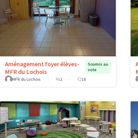
Aménagement foyer élèves-
Soumis au
vote
MFR du Lochois
MFR du Lochois
2
18