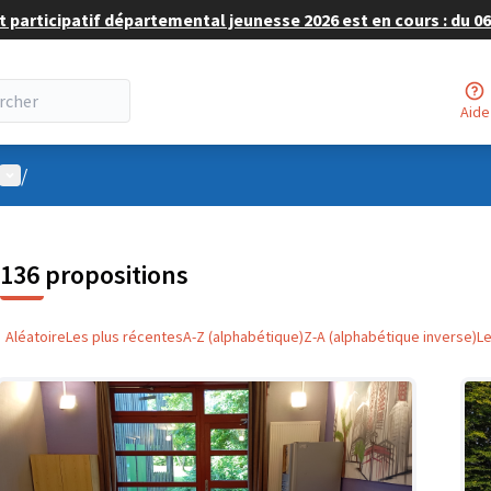
 participatif départemental jeunesse 2026 est en cours : du 06 
Aide
Menu utilisateur
/
136 propositions
Aléatoire
Les plus récentes
A-Z (alphabétique)
Z-A (alphabétique inverse)
L