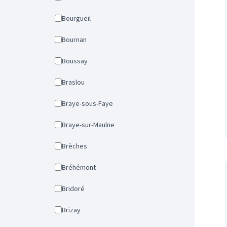
Bourgueil
Bournan
Boussay
Braslou
Braye-sous-Faye
Braye-sur-Maulne
Brèches
Bréhémont
Bridoré
Brizay