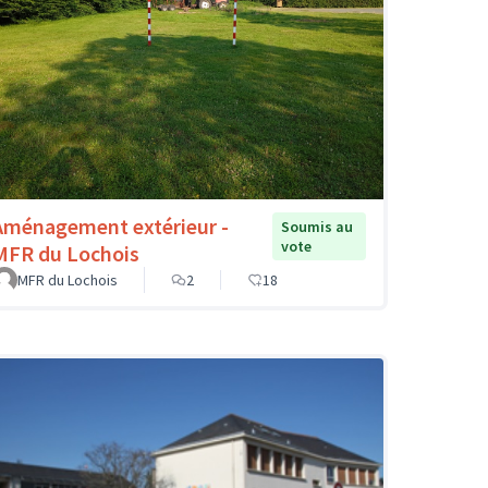
Aménagement extérieur -
Soumis au
vote
MFR du Lochois
MFR du Lochois
2
18