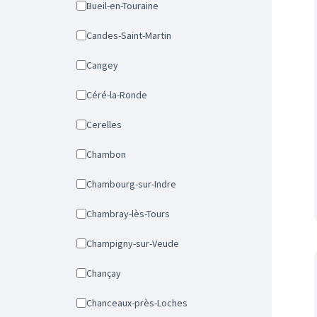
Bueil-en-Touraine
Candes-Saint-Martin
Cangey
Céré-la-Ronde
Cerelles
Chambon
Chambourg-sur-Indre
Chambray-lès-Tours
Champigny-sur-Veude
Chançay
Chanceaux-près-Loches