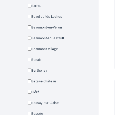
Barrou
Beaulieu-lès-Loches
Beaumont-en-Véron
Beaumont-Louestault
Beaumont-Village
Benais
Berthenay
Betz-le-Château
Bléré
Bossay-sur-Claise
Bossée