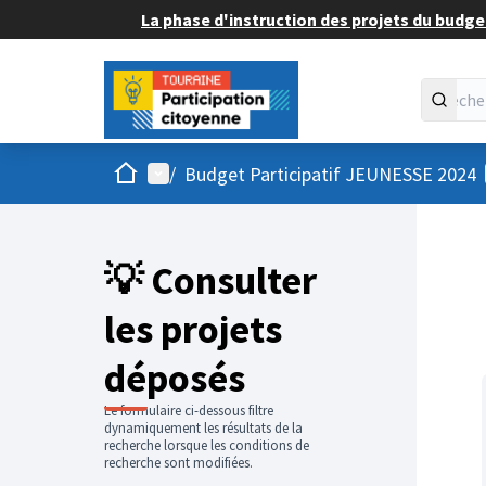
La phase d'instruction des projets du budget
Accueil
Menu principal
/
Budget Participatif JEUNESSE 2024
💡 Consulter
les projets
déposés
Le formulaire ci-dessous filtre
dynamiquement les résultats de la
recherche lorsque les conditions de
recherche sont modifiées.