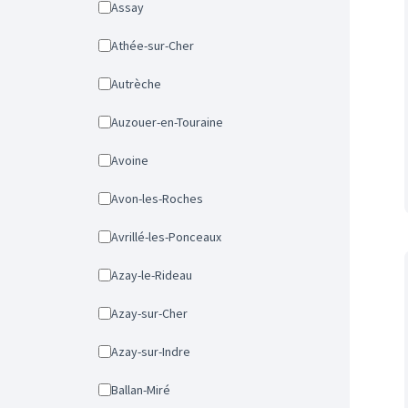
Assay
Athée-sur-Cher
Autrèche
Auzouer-en-Touraine
Avoine
Avon-les-Roches
Avrillé-les-Ponceaux
Azay-le-Rideau
Azay-sur-Cher
Azay-sur-Indre
Ballan-Miré