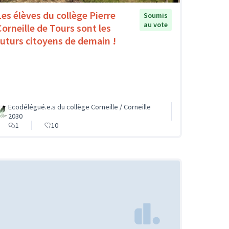
Les élèves du collège Pierre
Soumis
au vote
Corneille de Tours sont les
futurs citoyens de demain !
Ecodélégué.e.s du collège Corneille / Corneille
2030
1
10