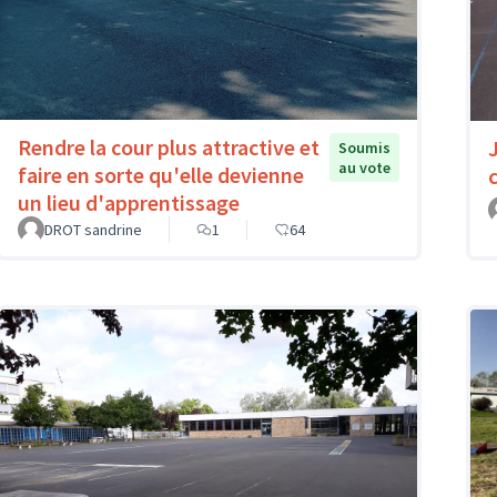
Rendre la cour plus attractive et
Soumis
au vote
faire en sorte qu'elle devienne
un lieu d'apprentissage
DROT sandrine
1
64