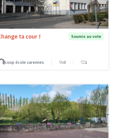
Change ta cour !
Soumis au vote
coop école varennes
0
1