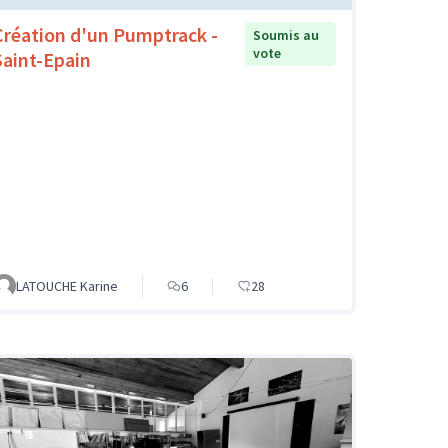
Création d'un Pumptrack -
Soumis au
vote
Saint-Epain
LATOUCHE Karine
6
28