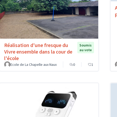
Réalisation d'une fresque du
Soumis
au vote
Vivre ensemble dans la cour de
l'école
Ecole de La Chapelle aux Naux
0
1