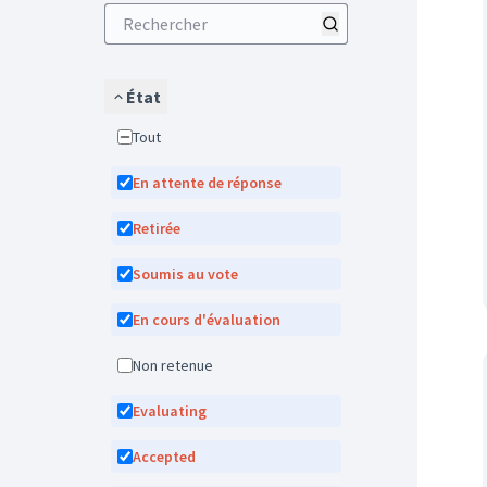
État
Tout
En attente de réponse
Retirée
Soumis au vote
En cours d'évaluation
Non retenue
Evaluating
Accepted