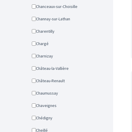
Chanceaux-sur-Choisille
Channay-sur-Lathan
Charentilly
Chargé
Charnizay
Château-la-Vallière
Château-Renault
Chaumussay
Chaveignes
Chédigny
Cheillé