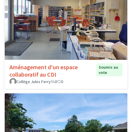
Aménagement d'un espace
Soumis au
vote
collaboratif au CDI
Collège Jules Ferry
0
0