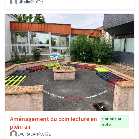
Gibelin
0
2
Aménagement du coin lecture en
Soumis au
vote
plein air
CVC RACAN
0
1