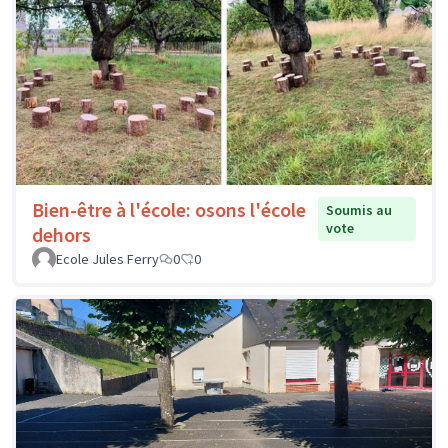
Bien-être à l'école: osons l'école
Soumis au
vote
dehors
Ecole Jules Ferry
0
0