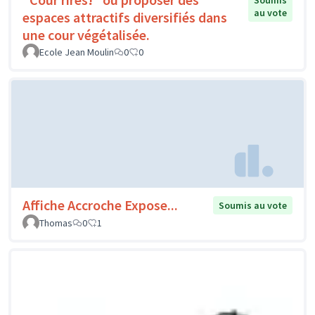
Soumis
au vote
espaces attractifs diversifiés dans
une cour végétalisée.
Ecole Jean Moulin
0
0
Affiche Accroche Expose...
Soumis au vote
Thomas
0
1