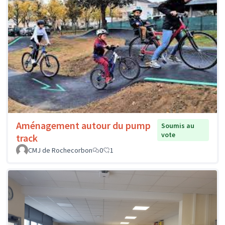
Aménagement autour du pump
Soumis au
vote
track
CMJ de Rochecorbon
0
1