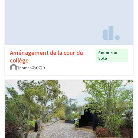
Aménagement de la cour du
Soumis au
vote
collège
Thomas
0
0