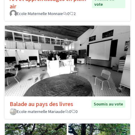
vote
air
Ecole Maternelle Monnaie
0
2
Balade au pays des livres
Soumis au vote
Ecole maternelle Mariaude
0
0