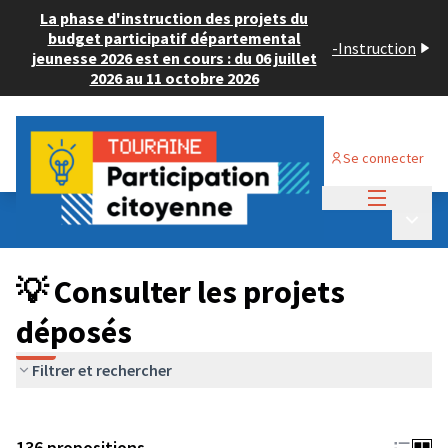
La phase d'instruction des projets du
budget participatif départemental
-
Instruction
jeunesse 2026 est en cours : du 06 juillet
2026 au 11 octobre 2026
Se connecter
Menu princi
Budget Participatif JEUNESSE 2024
/
Menu p
💡 Consulter les projets déposés
💡 Consulter les projets
déposés
Filtrer et rechercher
136 propositions