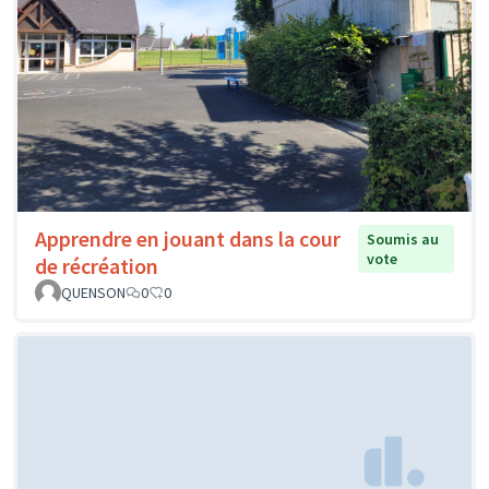
Apprendre en jouant dans la cour
Soumis au
vote
de récréation
QUENSON
0
0