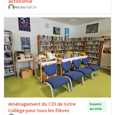
autonomie
MALIGE
0
0
Aménagement du CDI de notre
Soumis
au vote
Collège pour tous les Elèves