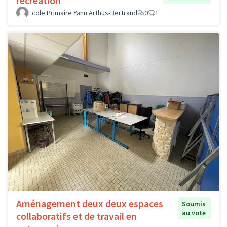
récréation
Ecole Primaire Yann Arthus-Bertrand
0
1
Aménagement deux deux espaces
Soumis
au vote
collaboratifs et de travail en