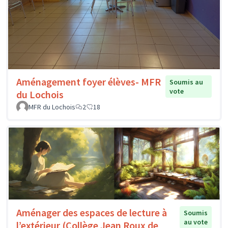
Aménagement foyer élèves- MFR
Soumis au
vote
du Lochois
MFR du Lochois
2
18
Aménager des espaces de lecture à
Soumis
au vote
l’extérieur (Collège Jean Roux de