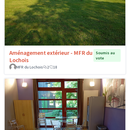
Aménagement extérieur - MFR du
Soumis au
vote
Lochois
MFR du Lochois
2
18