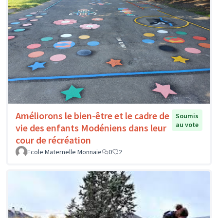
Améliorons le bien-être et le cadre de
Soumis
au vote
vie des enfants Modéniens dans leur
cour de récréation
Ecole Maternelle Monnaie
0
2