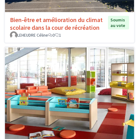
Bien-être et amélioration du climat
Soumis
au vote
scolaire dans la cour de récréation
LEHEUDRE Céline
0
1