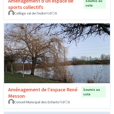
Aménagement d’un espace de
Soumis au
vote
sports collectifs
Collège val de l'indre
0
0
Aménagement de l'espace René
Soumis au
vote
Messon
Conseil Municipal des Enfants
0
0