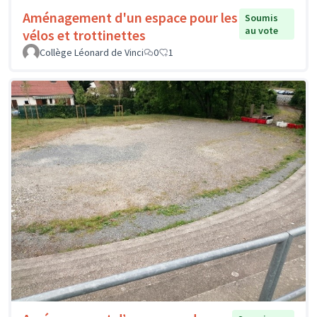
Aménagement d'un espace pour les
Soumis
au vote
vélos et trottinettes
Collège Léonard de Vinci
0
1