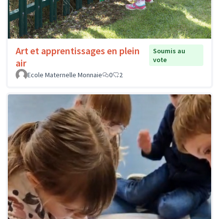
Art et apprentissages en plein
Soumis au
vote
air
Ecole Maternelle Monnaie
0
2