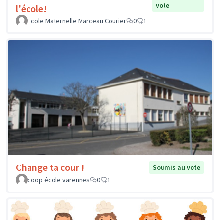
vote
l'école!
Ecole Maternelle Marceau Courier
0
1
Change ta cour !
Soumis au vote
coop école varennes
0
1