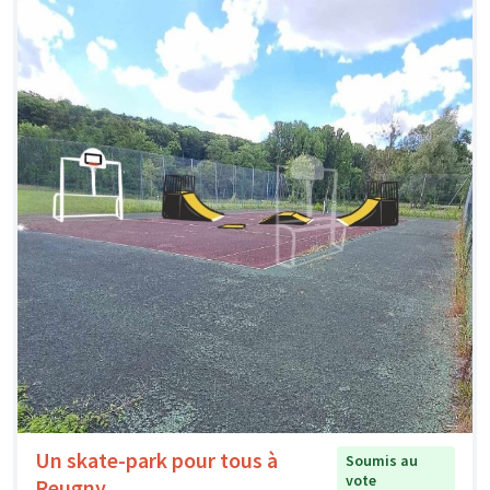
Un skate-park pour tous à
Soumis au
vote
Reugny