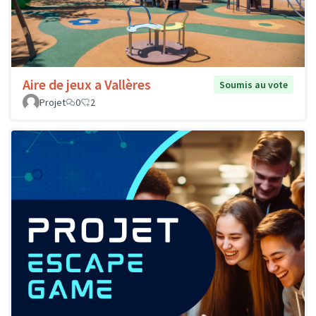
Aire de jeux a Vallères
Soumis au vote
Projet
0
2