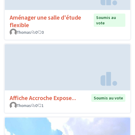
Aménager une salle d'étude
Soumis au
vote
flexible
Thomas
0
0
Affiche Accroche Expose...
Soumis au vote
Thomas
0
1