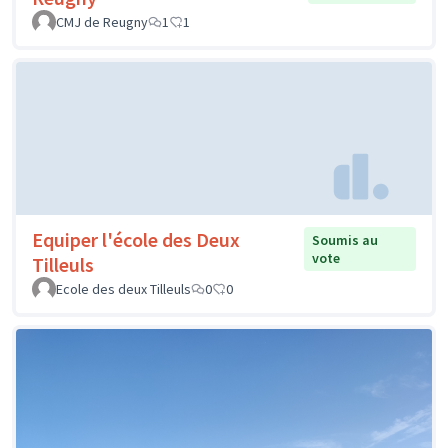
CMJ de Reugny
1
1
Equiper l'école des Deux
Soumis au
vote
Tilleuls
Ecole des deux Tilleuls
0
0