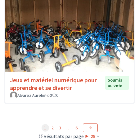
Jeux et matériel numérique pour
Soumis
au vote
apprendre et se divertir
Alvarez Aurélie
0
0
1
2
3
…
6
Résultats par page :
25