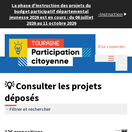
La phase d'instruction des projets du
budget participatif départemental
-
Instruction
jeunesse 2026 est en cours : du 06 juillet
2026 au 11 octobre 2026
Se connecter
Menu princi
Budget Participatif JEUNESSE 2024
/
Menu p
💡 Consulter les projets déposés
💡 Consulter les projets
déposés
Filtrer et rechercher
136 propositions