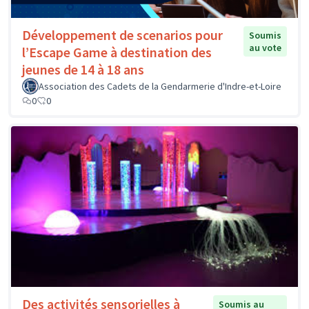
Développement de scenarios pour
Soumis
au vote
l’Escape Game à destination des
jeunes de 14 à 18 ans
Association des Cadets de la Gendarmerie d'Indre-et-Loire
0
0
Des activités sensorielles à
Soumis au