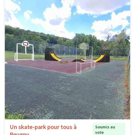
Un skate-park pour tous à
Soumis au
vote
Reugny