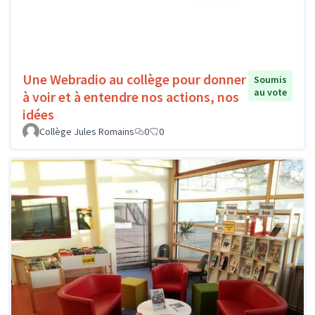
Une Webradio au collège pour donner
Soumis
au vote
à voir et à entendre nos actions, nos
idées
Collège Jules Romains
0
0