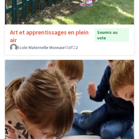
Art et apprentissages en plein
Soumis au
vote
air
Ecole Maternelle Monnaie
0
2