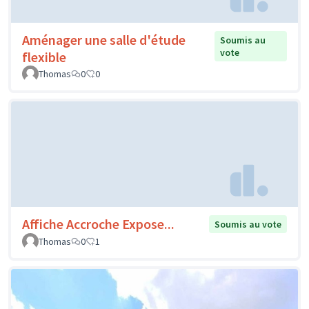
Aménager une salle d'étude
Soumis au
vote
flexible
Thomas
0
0
Affiche Accroche Expose...
Soumis au vote
Thomas
0
1