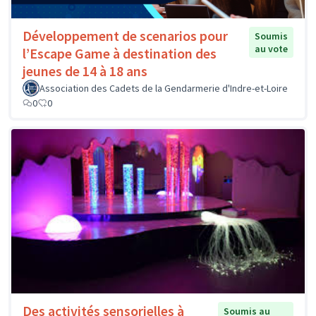
Développement de scenarios pour
Soumis
au vote
l’Escape Game à destination des
jeunes de 14 à 18 ans
Association des Cadets de la Gendarmerie d'Indre-et-Loire
0
0
Des activités sensorielles à
Soumis au