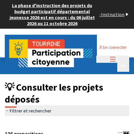
La phase d'instruction des projets du
budget participatif départemental
-
Instruction
jeunesse 2026 est en cours : du 06 juillet
2026 au 11 octobre 2026
Se connecter
Menu princi
Budget Participatif JEUNESSE 2024
/
Menu p
💡 Consulter les projets déposés
💡 Consulter les projets
déposés
Filtrer et rechercher
136 propositions