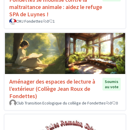
maltraitance animale : aidez le refuge
SPA de Luynes !
CMJ Fondettes
0
1
Aménager des espaces de lecture à
Soumis
au vote
l’extérieur (Collège Jean Roux de
Fondettes)
Club Transition Ecologique du collège de Fondettes
0
0