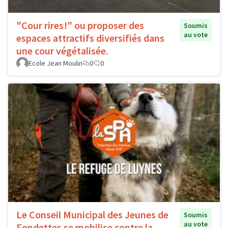
"Cour rires!" ou proposer des
Soumis
au vote
espaces attractifs diversifiés dans
une cour végétalisée.
Ecole Jean Moulin
0
0
Le Conseil Municipal des Jeunes de
Soumis
au vote
Fondettes se mobilise contre la