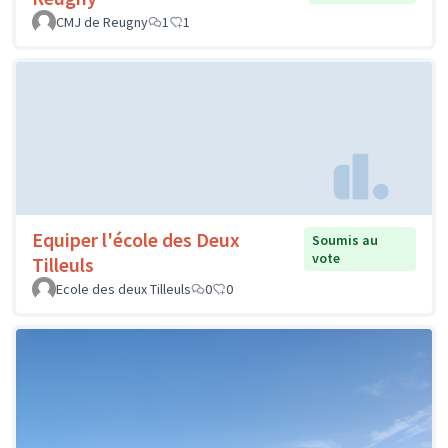
CMJ de Reugny
1
1
Equiper l'école des Deux
Soumis au
vote
Tilleuls
Ecole des deux Tilleuls
0
0