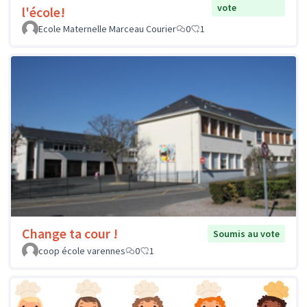
vote
l'école!
Ecole Maternelle Marceau Courier
0
1
Change ta cour !
Soumis au vote
coop école varennes
0
1