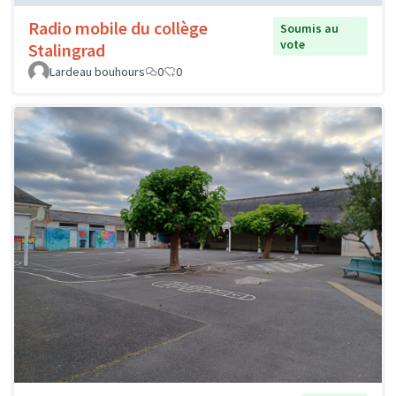
Radio mobile du collège
Soumis au
vote
Stalingrad
Lardeau bouhours
0
0