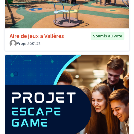
Aire de jeux a Vallères
Soumis au vote
Projet
0
2