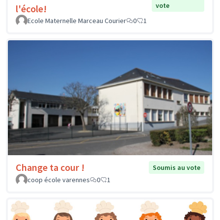
vote
l'école!
Ecole Maternelle Marceau Courier
0
1
Change ta cour !
Soumis au vote
coop école varennes
0
1