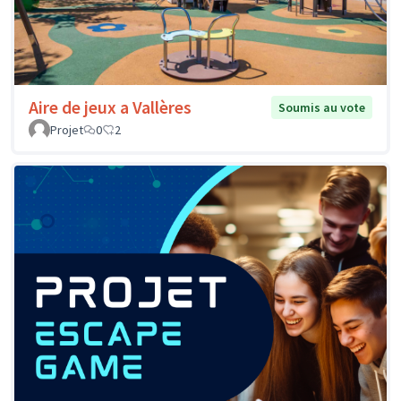
Aire de jeux a Vallères
Soumis au vote
Projet
0
2