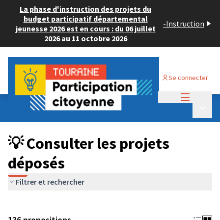
La phase d'instruction des projets du
budget participatif départemental
-
Instruction
jeunesse 2026 est en cours : du 06 juillet
2026 au 11 octobre 2026
Se connecter
Menu princi
Budget Participatif JEUNESSE 2024
/
Menu p
💡 Consulter les projets déposés
💡 Consulter les projets
déposés
Filtrer et rechercher
136 propositions