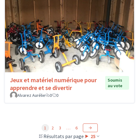
Jeux et matériel numérique pour
Soumis
au vote
apprendre et se divertir
Alvarez Aurélie
0
0
1
2
3
…
6
Résultats par page :
25