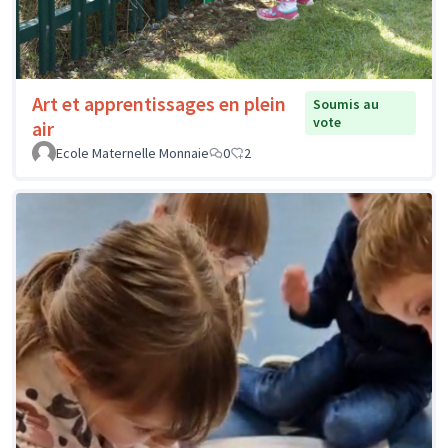
Art et apprentissages en plein
Soumis au
vote
air
Ecole Maternelle Monnaie
0
2