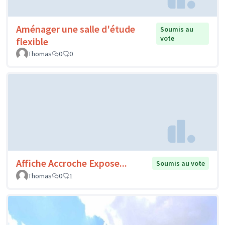
Aménager une salle d'étude
Soumis au
vote
flexible
Thomas
0
0
Affiche Accroche Expose...
Soumis au vote
Thomas
0
1