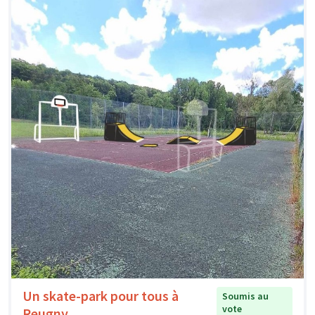
Un skate-park pour tous à
Soumis au
vote
Reugny