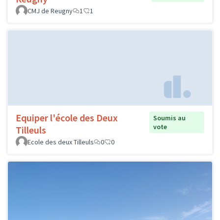
CMJ de Reugny
1
1
Equiper l'école des Deux
Soumis au
vote
Tilleuls
Ecole des deux Tilleuls
0
0