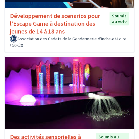
Développement de scenarios pour
Soumis
au vote
l’Escape Game à destination des
jeunes de 14 à 18 ans
Association des Cadets de la Gendarmerie d'Indre-et-Loire
0
0
Des activités sensorielles à
Soumis au