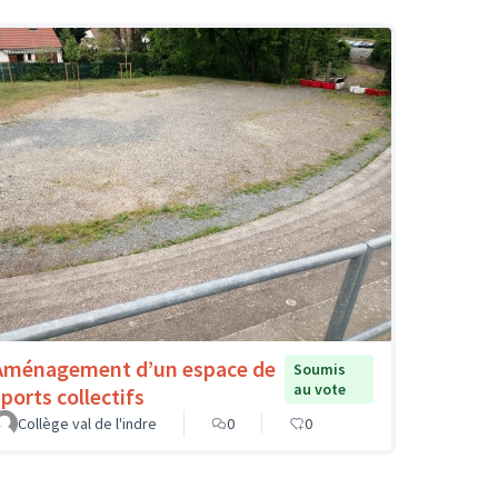
Aménagement d’un espace de
Soumis
au vote
sports collectifs
Collège val de l'indre
0
0