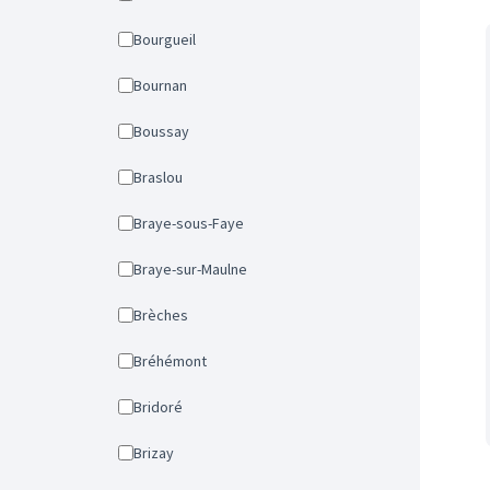
Bourgueil
Bournan
Boussay
Braslou
Braye-sous-Faye
Braye-sur-Maulne
Brèches
Bréhémont
Bridoré
Brizay