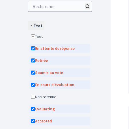
État
Tout
En attente de réponse
Retirée
Soumis au vote
En cours d'évaluation
Non retenue
Evaluating
Accepted