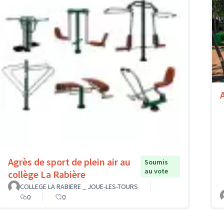
A
Agrès de sport de plein air au
Soumis
au vote
collège La Rabière
COLLEGE LA RABIERE _ JOUE-LES-TOURS
0
0