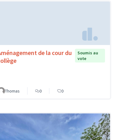
Aménagement de la cour du
Soumis au
vote
collège
Thomas
0
0