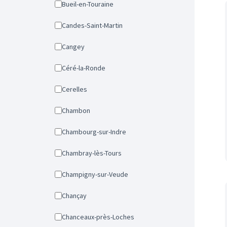
Bueil-en-Touraine
Candes-Saint-Martin
Cangey
Céré-la-Ronde
Cerelles
Chambon
Chambourg-sur-Indre
Chambray-lès-Tours
Champigny-sur-Veude
Chançay
Chanceaux-près-Loches