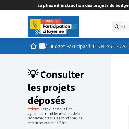
La phase d'instruction des projets du budget
Accueil
Menu principal
/
Budget Participatif JEUNESSE 2024
💡 Consulter
les projets
déposés
Le formulaire ci-dessous filtre
dynamiquement les résultats de la
recherche lorsque les conditions de
recherche sont modifiées.