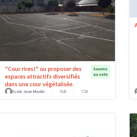
"Cour rires!" ou proposer des
Soumis
au vote
espaces attractifs diversifiés
dans une cour végétalisée.
Ecole Jean Moulin
0
0