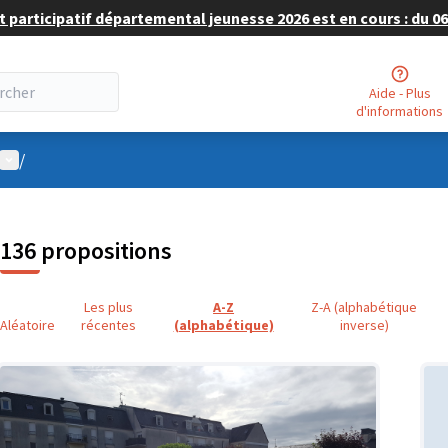
 participatif départemental jeunesse 2026 est en cours : du 06 
Aide - Plus
d'informations
Menu utilisateur
/
136 propositions
Les plus
A-Z
Z-A (alphabétique
Aléatoire
récentes
(alphabétique)
inverse)