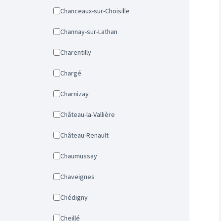
Chanceaux-sur-Choisille
Channay-sur-Lathan
Charentilly
Chargé
Charnizay
Château-la-Vallière
Château-Renault
Chaumussay
Chaveignes
Chédigny
Cheillé