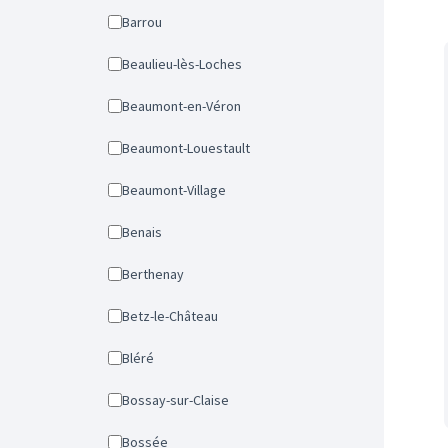
Barrou
Beaulieu-lès-Loches
Beaumont-en-Véron
Beaumont-Louestault
Beaumont-Village
Benais
Berthenay
Betz-le-Château
Bléré
Bossay-sur-Claise
Bossée