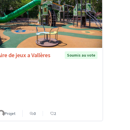
ire de jeux a Vallères
Soumis au vote
Projet
0
2