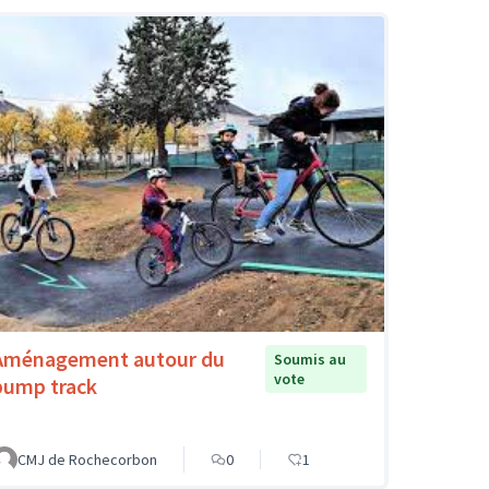
Aménagement autour du
Soumis au
vote
pump track
CMJ de Rochecorbon
0
1