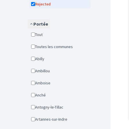
Rejected
Portée
Tout
Toutes les communes
Abilly
Ambillou
Amboise
Anché
Antogny-le-Tillac
Artannes-sur-Indre