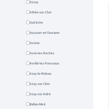
Assay
Athée-sur-Cher
Autrèche
Auzouer-en-Touraine
Avoine
Avon-les-Roches
Avrillé-les-Ponceaux
Azay-le-Rideau
Azay-sur-Cher
Azay-sur-Indre
Ballan-Miré