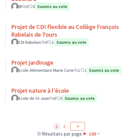
IB
0
0
Soumis au vote
Projet de CDI flexible au Collège François
Rabelais de Tours
CDI Rabelais
0
1
Soumis au vote
Projet jardinage
Ecole élémentaire Marie Curie
1
1
Soumis au vote
Projet nature à l'école
Ecole de St Jean
0
0
Soumis au vote
1
2
Résultats par page :
100