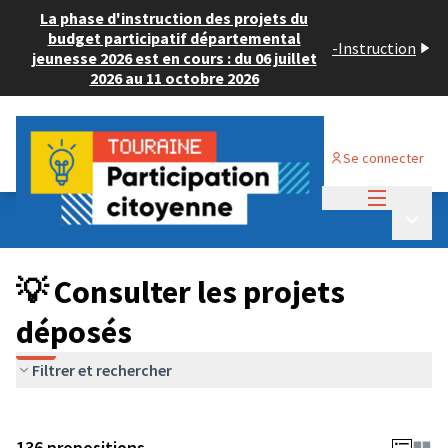
La phase d'instruction des projets du
budget participatif départemental
-
Instruction
jeunesse 2026 est en cours : du 06 juillet
2026 au 11 octobre 2026
Se connecter
Menu princi
Budget Participatif JEUNESSE 2024
/
Menu p
💡 Consulter les projets déposés
💡 Consulter les projets
déposés
Filtrer et rechercher
136 propositions