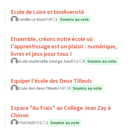
Ecole de Loire et biodiversité
Camille Le Roux
0
1
Soumis au vote
Ensemble, créons notre école où
l'apprentissage est un plaisir : numérique,
livres et jeux pour tous !
école maternelle George Sand
1
0
Soumis au vote
Equiper l'école des Deux Tilleuls
Ecole des deux Tilleuls
0
0
Soumis au vote
Espace "Au Frais" au Collège Jean Zay à
Chinon
FOUCAULT
1
2
Soumis au vote