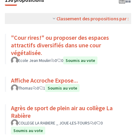
Classement des propositions par :
"Cour rires!" ou proposer des espaces
attractifs diversifiés dans une cour
végétalisée.
Ecole Jean Moulin
0
0
Soumis au vote
Affiche Accroche Expose...
Thomas
0
1
Soumis au vote
Agrès de sport de plein air au collège La
Rabière
COLLEGE LA RABIERE _ JOUE-LES-TOURS
0
0
Soumis au vote