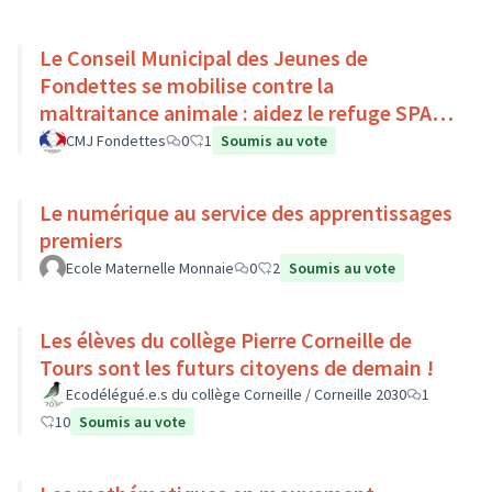
Le Conseil Municipal des Jeunes de
Fondettes se mobilise contre la
maltraitance animale : aidez le refuge SPA
de Luynes !
CMJ Fondettes
0
1
Soumis au vote
Le numérique au service des apprentissages
premiers
Ecole Maternelle Monnaie
0
2
Soumis au vote
Les élèves du collège Pierre Corneille de
Tours sont les futurs citoyens de demain !
Ecodélégué.e.s du collège Corneille / Corneille 2030
1
10
Soumis au vote