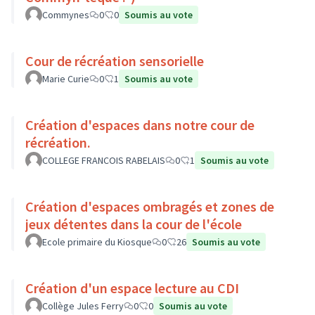
Commynes
0
0
Soumis au vote
Cour de récréation sensorielle
Marie Curie
0
1
Soumis au vote
Création d'espaces dans notre cour de
récréation.
COLLEGE FRANCOIS RABELAIS
0
1
Soumis au vote
Création d'espaces ombragés et zones de
jeux détentes dans la cour de l'école
Ecole primaire du Kiosque
0
26
Soumis au vote
Création d'un espace lecture au CDI
Collège Jules Ferry
0
0
Soumis au vote