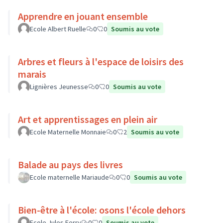
Apprendre en jouant ensemble
Ecole Albert Ruelle
0
0
Soumis au vote
Arbres et fleurs à l'espace de loisirs des
marais
Lignières Jeunesse
0
0
Soumis au vote
Art et apprentissages en plein air
Ecole Maternelle Monnaie
0
2
Soumis au vote
Balade au pays des livres
Ecole maternelle Mariaude
0
0
Soumis au vote
Bien-être à l'école: osons l'école dehors
Ecole Jules Ferry
0
0
Soumis au vote