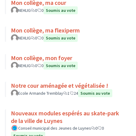
Mon collège, ma cour
NEHLIG
0
0
Soumis au vote
Mon collège, ma flexiperm
NEHLIG
0
0
Soumis au vote
Mon collège, mon foyer
NEHLIG
0
0
Soumis au vote
Notre cour aménagée et végétalisée !
Ecole Armande Tremblay
1
24
Soumis au vote
Nouveaux modules espérés au skate-park
de la ville de Luynes
Conseil municipal des Jeunes de Luynes
0
0
Soumis au vote