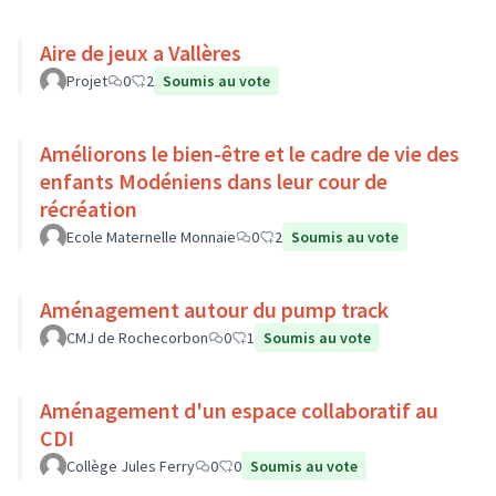
Aire de jeux a Vallères
Projet
0
2
Soumis au vote
Améliorons le bien-être et le cadre de vie des
enfants Modéniens dans leur cour de
récréation
Ecole Maternelle Monnaie
0
2
Soumis au vote
Aménagement autour du pump track
CMJ de Rochecorbon
0
1
Soumis au vote
Aménagement d'un espace collaboratif au
CDI
Collège Jules Ferry
0
0
Soumis au vote