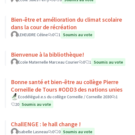
Bien-être et amélioration du climat scolaire
dans la cour de récréation
LEHEUDRE Céline
0
1
Soumis au vote
Bienvenue à la bibliothèque!
Ecole Maternelle Marceau Courier
0
1
Soumis au vote
Bonne santé et bien-être au collège Pierre
Corneille de Tours #ODD3 des nations unies
Ecodélégué.e.s du collège Corneille / Corneille 2030
1
20
Soumis au vote
ChallENGE : le hall change !
Isabelle Lasneau
0
0
Soumis au vote