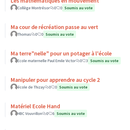
Les mathématiques en mouvement
Collège Montrésor
0
0
Soumis au vote
Ma cour de récréation passe au vert
Thomas
0
0
Soumis au vote
Ma terre"nelle" pour un potager à l'école
Ecole maternelle Paul Emile Victor
0
3
Soumis au vote
Manipuler pour apprendre au cycle 2
école de Thizay
0
0
Soumis au vote
Matériel Ecole Hand
HBC Vouvrillon
0
6
Soumis au vote