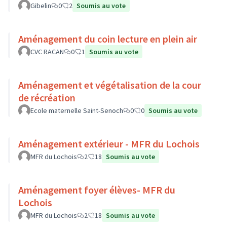
Gibelin
0
2
Soumis au vote
Aménagement du coin lecture en plein air
CVC RACAN
0
1
Soumis au vote
Aménagement et végétalisation de la cour
de récréation
Ecole maternelle Saint-Senoch
0
0
Soumis au vote
Aménagement extérieur - MFR du Lochois
MFR du Lochois
2
18
Soumis au vote
Aménagement foyer élèves- MFR du
Lochois
MFR du Lochois
2
18
Soumis au vote