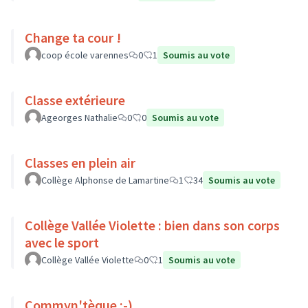
Change ta cour !
coop école varennes
0
1
Soumis au vote
Classe extérieure
Ageorges Nathalie
0
0
Soumis au vote
Classes en plein air
Collège Alphonse de Lamartine
1
34
Soumis au vote
Collège Vallée Violette : bien dans son corps
avec le sport
Collège Vallée Violette
0
1
Soumis au vote
Commyn'tèque :-)