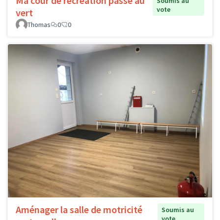
Ma cour de récréation passe au
Soumis au
vote
vert
Thomas
0
0
Aménager la salle de motricité
Soumis au
vote