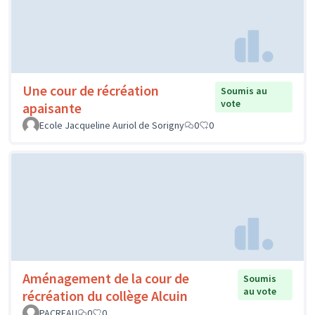
Une cour de récréation
Soumis au
vote
apaisante
Ecole Jacqueline Auriol de Sorigny
0
0
Aménagement de la cour de
Soumis
au vote
récréation du collège Alcuin
PACREAU
0
0