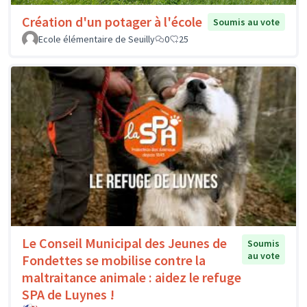
Création d'un potager à l'école
Soumis au vote
Ecole élémentaire de Seuilly
0
25
Le Conseil Municipal des Jeunes de
Soumis
au vote
Fondettes se mobilise contre la
maltraitance animale : aidez le refuge
SPA de Luynes !