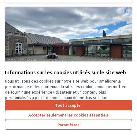
Informations sur les cookies utilisés sur le site web
Nous utilisons des cookies sur notre site Web pour améliorer la
performance et les contenus du site. Les cookies nous permettent
de fournir une expérience utilisateur et un contenu plus
personnalisés à partir de nos canaux de médias sociaux.
Tout accepter
Création d'espaces ombragés et
Soumis
Accepter seulement les cookies essentiels
au vote
zones de jeux détentes dans la cour
de l'école
Paramètres
Ecole primaire du Kiosque
0
26