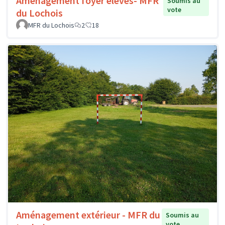
Aménagement foyer élèves- MFR
Soumis au
vote
du Lochois
MFR du Lochois
2
18
Aménagement extérieur - MFR du
Soumis au
vote