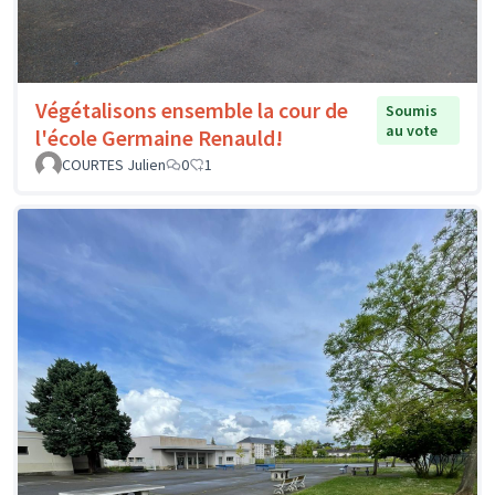
Végétalisons ensemble la cour de
Soumis
au vote
l'école Germaine Renauld!
COURTES Julien
0
1