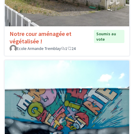
Notre cour aménagée et
Soumis au
vote
végétalisée !
Ecole Armande Tremblay
1
24