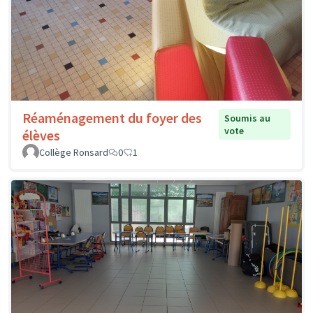
Réaménagement du foyer des
Soumis au
vote
élèves
Collège Ronsard
0
1