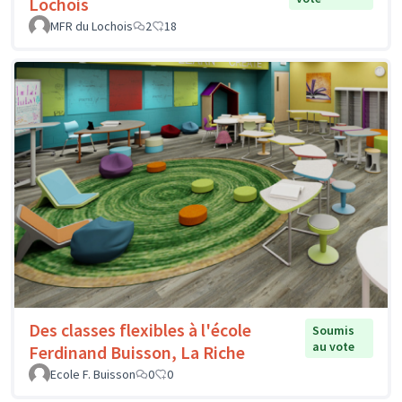
Lochois
MFR du Lochois
2
18
Des classes flexibles à l'école
Soumis
au vote
Ferdinand Buisson, La Riche
Ecole F. Buisson
0
0