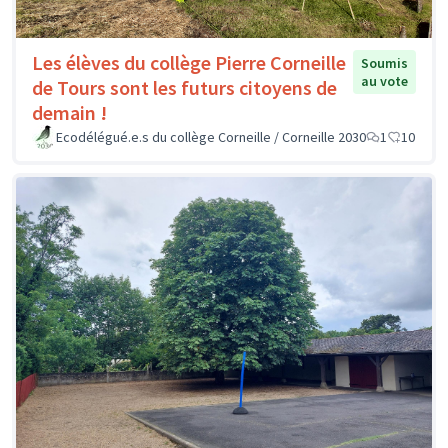
Les élèves du collège Pierre Corneille
Soumis
au vote
de Tours sont les futurs citoyens de
demain !
Ecodélégué.e.s du collège Corneille / Corneille 2030
1
10