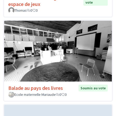
vote
espace de jeux
Thomas
0
0
Balade au pays des livres
Soumis au vote
Ecole maternelle Mariaude
0
0