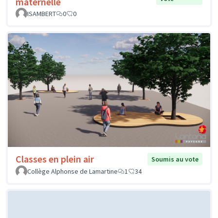
maternelle
ISAMBERT
0
0
Classes en plein air
Soumis au vote
Collège Alphonse de Lamartine
1
34