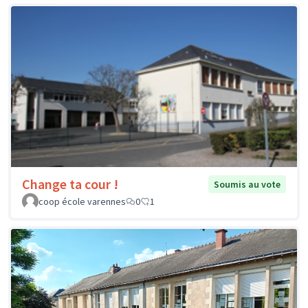
Change ta cour !
Soumis au vote
coop école varennes
0
1