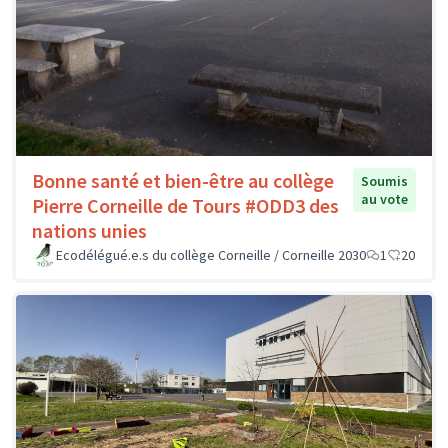
Bonne santé et bien-être au collège
Soumis
au vote
Pierre Corneille de Tours #ODD3 des
nations unies
Ecodélégué.e.s du collège Corneille / Corneille 2030
1
20