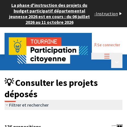
La phase d'instruction des projets du
budget participatif départemental
-
Instruction
jeunesse 2026 est en cours : du 06 juillet
2026 au 11 octobre 2026
Se connecter
Menu princi
Budget Participatif JEUNESSE 2024
/
Menu p
💡 Consulter les projets déposés
💡 Consulter les projets
déposés
Filtrer et rechercher
136 propositions