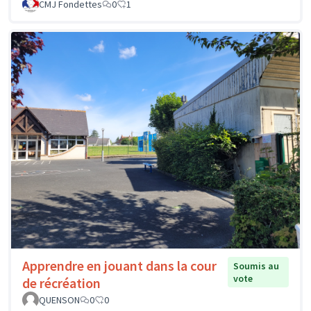
CMJ Fondettes
0
1
Apprendre en jouant dans la cour
Soumis au
vote
de récréation
QUENSON
0
0