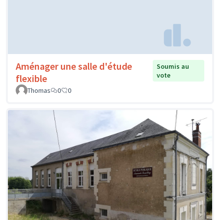
Aménager une salle d'étude
Soumis au
vote
flexible
Thomas
0
0