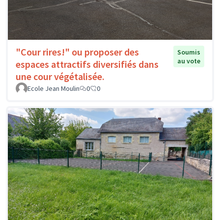
"Cour rires!" ou proposer des
Soumis
au vote
espaces attractifs diversifiés dans
une cour végétalisée.
Ecole Jean Moulin
0
0